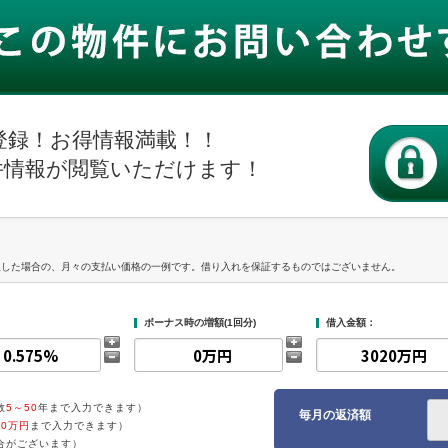
登録！お得情報満載！！
件情報が閲覧いただけます！
入した場合の、月々の支払い価格の一例です。借り入れを保証するものではございません。
ボーナス時の増額(1回分)
借入金額：
数
5～50
年まで入力できます）
毎月の返済額
00万円
まで入力できます）
合がございます）