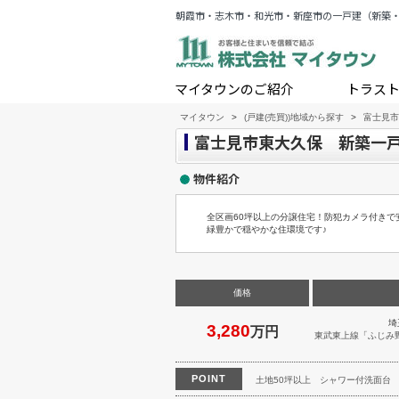
朝霞市・志木市・和光市・新座市の一戸建（新築
マイタウンのご紹介
トラス
マイタウン
>
(戸建(売買))地域から探す
>
富士見市
富士見市東大久保 新築一戸
物件紹介
全区画60坪以上の分譲住宅！防犯カメラ付きで
緑豊かで穏やかな住環境です♪
価格
埼
3,280
万円
東武東上線
「
ふじみ
POINT
土地50坪以上
シャワー付洗面台