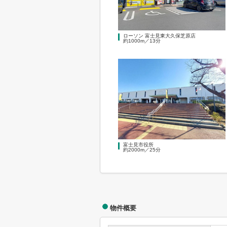
ローソン 富士見東大久保芝原店
約1000m／13分
富士見市役所
約2000m／25分
物件概要