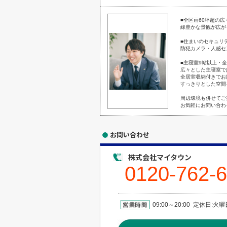
■全区画60坪超の
緑豊かな景観が広が
■住まいのセキュリ
防犯カメラ・人感セ
■主寝室9帖以上・
広々とした主寝室で
全居室収納付きでお
すっきりとした空間
周辺環境も併せてご
お気軽にお問い合わ
お問い合わせ
株式会社マイタウン
0120-762-
09:00～20:00 定休日: