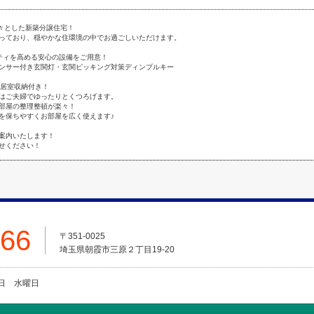
広々とした新築分譲住宅！
っており、穏やかな住環境の中でお過ごしいただけます。
ティを高める安心の設備をご用意！
ンサー付き玄関灯・玄関ピッキング対策ディンプルキー
全居室収納付き！
はご夫婦でゆったりとくつろげます。
部屋の整理整頓が楽々！
を保ちやすくお部屋を広く使えます♪
案内いたします！
せください！
666
〒351-0025
埼玉県朝霞市三原２丁目19-20
火曜日 水曜日