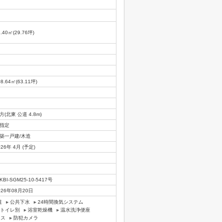
8.40㎡(29.76坪)
08.64㎡(63.11坪)
方(北東 公道 4.8m)
指定
築一戸建/木造
026年 4月 (予定)
KBI-SGM25-10-5417号
026年08月20日
道
公共下水
24時間換気システム
トイレ別
浴室乾燥機
温水洗浄便座
ラス
防犯カメラ