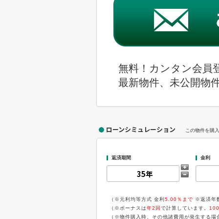
無料！カンタン会員
最新物件、未公開物
ローンシミュレーション
この物件を購
返済期間
金利
（※元利均等方式 金利
5.00％まで
※返済年
（※ボーナスは
年2回
で計算しています。
10
（※物件購入時、その他諸費用が発生する場