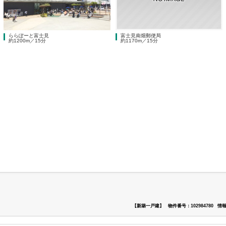
ららぽーと富士見
富士見南畑郵便局
約1200m／15分
約1170m／15分
【新築一戸建】
物件番号：102984780
情報