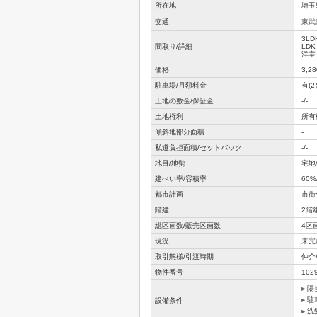
所在地
埼玉
交通
東武
3LD
間取り/詳細
LDK
洋室 
価格
3,2
駐車場/月額料金
有(2
土地の敷金/保証金
-/-
土地権利
所有
傾斜地部分面積
-
私道負担面積/セットバック
-/-
地目/地勢
宅地/
建ぺい率/容積率
60%
都市計画
市街
階建
2階
総区画数/販売区画数
4区
現況
未完
取引態様/引渡時期
仲介
物件番号
102
陽
駐
設備条件
洗