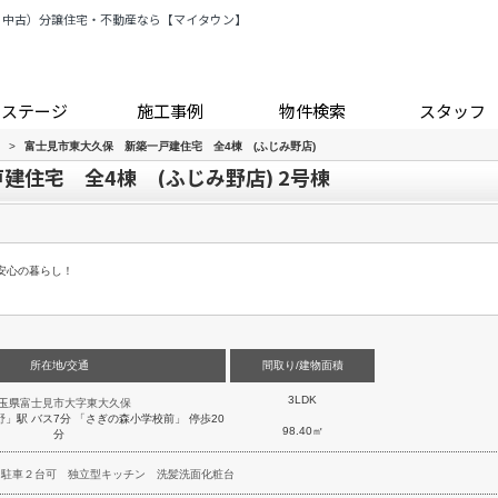
・中古）分譲住宅・不動産なら【マイタウン】
トステージ
施工事例
物件検索
スタッフ
>
富士見市東大久保 新築一戸建住宅 全4棟 (ふじみ野店)
建住宅 全4棟 (ふじみ野店) 2号棟
安心の暮らし！
所在地/交通
間取り/建物面積
3LDK
玉県
富士見市
大字東大久保
野
」駅 バス7分 「さぎの森小学校前」 停歩20
98.40㎡
分
駐車２台可
独立型キッチン
洗髪洗面化粧台