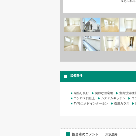
りあふれる
設備条件
陽当り良好
閑静な住宅地
室内洗濯機
コンロ２口以上
システムキッチン
コ
TVモニタ付インターホン
複層ガラス
担当者のコメント
大坂悠介