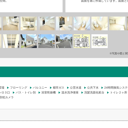
空間。
図面を基に作成しています。図面と
※写真や図と実
置場
フローリング
バルコニー
都市ガス
公営水道
公共下水
24時間換気システ
ンロ３口
バス・トイレ別
浴室乾燥機
温水洗浄便座
洗髪洗面化粧台
トイレ２ヶ所
防犯カメラ