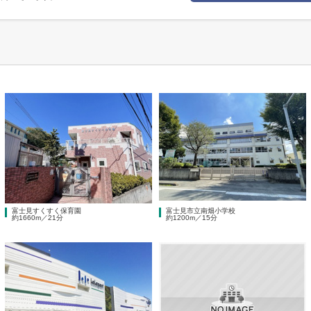
富士見すくすく保育園
富士見市立南畑小学校
約1660m／21分
約1200m／15分