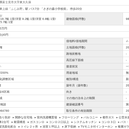
県
富士見市
大字東大久保
東上線
「
ふじみ野
」駅 バス7分 「さぎの森小学校前」 停歩20分
K/
 18.7帖 1室
/
洋室 9.2帖 1室
/
洋室 6.8帖 1室
/
建物面積(坪数)
9
5.7帖 1室
80万円
台)/0円
借地料/借地期間
-/-
権
土地面積(坪数)
2
路地状敷地
-
高圧線下面積
-
-
接道状況
一
/200%
用途地域
無
化調整区域
種別/構造
新
建
築年月（築年数）
2
画/4区画
向き
-
成
その他の法令上の制限
-
/相談
建築確認番号
第
984780
取引条件の有効期限
2
当り良好
閑静な住宅地
室内洗濯機置場
フローリング
バルコニー
都市ガス
公営水
車2台可
耐震構造
ガスコンロ
コンロ２口以上
システムキッチン
コンロ３口
バス・
髪洗面化粧台
トイレ２ヶ所
浴室１坪以上
床下収納
TVモニタ付インターホン
複層ガ