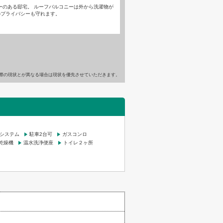
ーのある邸宅。 ルーフバルコニーは外から洗濯物が
のプライバシーも守れます。
際の現状とが異なる場合は現状を優先させていただきます。
気システム
駐車2台可
ガスコンロ
乾燥機
温水洗浄便座
トイレ２ヶ所