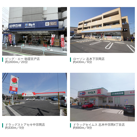
ビッグ・エー 朝霞宮戸店
ローソン 志木下宗岡店
約1600m／20分
約430m／6分
ドラッグストアセキ中宗岡店
ドラッグセイムス 志木中宗岡4丁目店
約330m／5分
約680m／9分