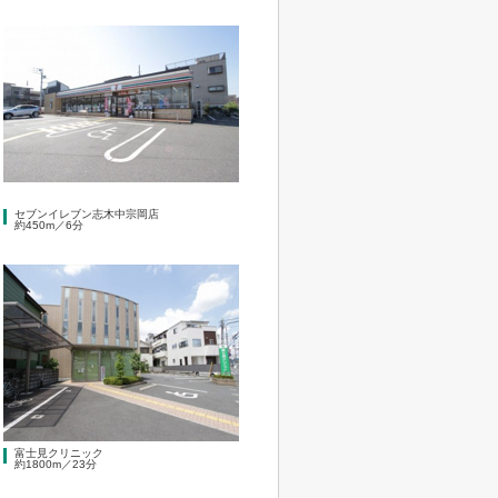
セブンイレブン志木中宗岡店
約450m／6分
富士見クリニック
約1800m／23分