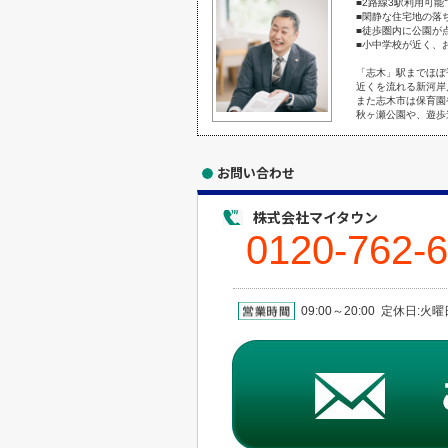
■2路線3駅利用可
■閑静な住宅地の落
■徒歩圏内に公園が
■小中学校が近く、
「志木」駅までほぼ
近くを流れる新河岸
また志木市は保育園
秋ヶ瀬公園や、遊歩
お問い合わせ
株式会社マイタウン
0120-762-
09:00～20:00 定休日: