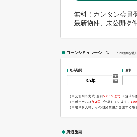
無料！カンタン会員
最新物件、未公開物
ローンシミュレーション
この物件を購
返済期間
金利
（※元利均等方式 金利
5.00％まで
※返済年
（※ボーナスは
年2回
で計算しています。
10
（※物件購入時、その他諸費用が発生する場
周辺施設