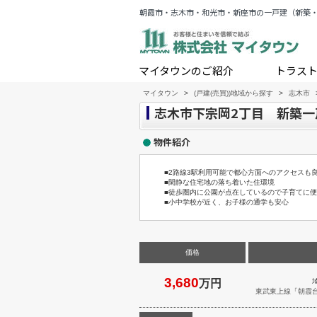
朝霞市・志木市・和光市・新座市の一戸建（新築
マイタウンのご紹介
トラス
マイタウン
>
(戸建(売買))地域から探す
>
志木市
志木市下宗岡2丁目 新築一戸
物件紹介
■2路線3駅利用可能で都心方面へのアクセスも
■閑静な住宅地の落ち着いた住環境
■徒歩圏内に公園が点在しているので子育てに
■小中学校が近く、お子様の通学も安心
価格
3,680
万円
東武東上線
「
朝霞