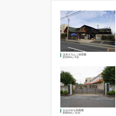
志木どろんこ保育園
約260m／4分
おおのみち幼稚園
約850m／11分