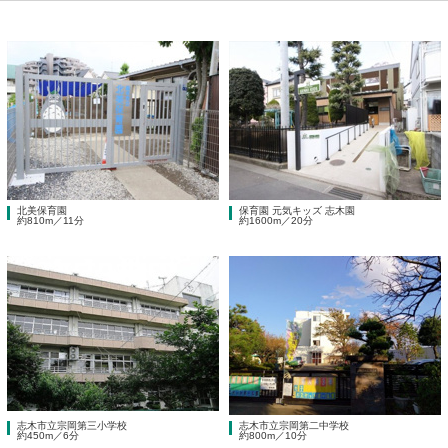
北美保育園
保育園 元気キッズ 志木園
約810m／11分
約1600m／20分
志木市立宗岡第三小学校
志木市立宗岡第二中学校
約450m／6分
約800m／10分