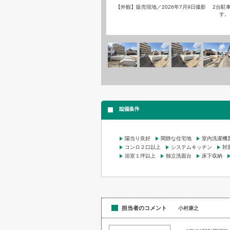
【外観】販売現地／2026年7月9日撮影 2台
す。
設備条件
陽当り良好
閑静な住宅地
室内洗濯機
コンロ２口以上
システムキッチン
対
浴室１坪以上
独立洗面台
床下収納
担当者のコメント
小村康之