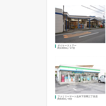
ダイケーストアー
約1300m／17分
ファミリーマート志木下宗岡三丁目店
約630m／8分