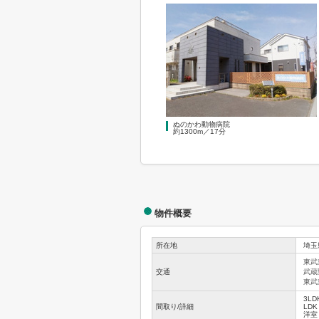
ぬのかわ動物病院
約1300m／17分
物件概要
所在地
埼玉
東武
交通
武蔵
東武
3LD
間取り/詳細
LDK
洋室 