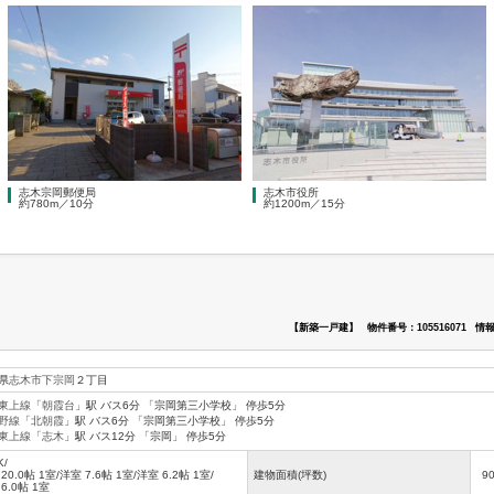
志木宗岡郵便局
志木市役所
約780m／10分
約1200m／15分
【新築一戸建】
物件番号：105516071
情報
県
志木市
下宗岡
２丁目
東上線
「
朝霞台
」駅 バス6分 「宗岡第三小学校」 停歩5分
野線
「
北朝霞
」駅 バス6分 「宗岡第三小学校」 停歩5分
東上線
「
志木
」駅 バス12分 「宗岡」 停歩5分
K/
 20.0帖 1室
/
洋室 7.6帖 1室
/
洋室 6.2帖 1室
/
建物面積(坪数)
9
6.0帖 1室