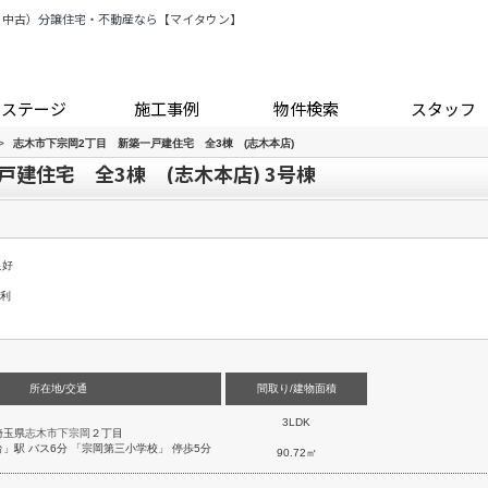
・中古）分譲住宅・不動産なら【マイタウン】
トステージ
施工事例
物件検索
スタッフ
>
志木市下宗岡2丁目 新築一戸建住宅 全3棟 (志木本店)
建住宅 全3棟 (志木本店) 3号棟
良好
便利
所在地/交通
間取り/建物面積
3LDK
埼玉県
志木市
下宗岡
２丁目
台
」駅 バス6分 「宗岡第三小学校」 停歩5分
90.72㎡