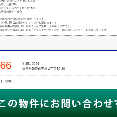
能で都心方面へのアクセスも良好
ち着いた住環境
点在しているので子育てに便利
お子様の通学も安心
平坦なので自転車での移動もラクラク。
川や荒川周辺は散歩やジョギングも楽しめます！
や幼稚園が充実しているので子育て世帯に人気のエリアです。
道が続いて散歩が楽しめる「せせらぎの小径」など、然を感じるスポットも点在しています。
666
〒351-0025
埼玉県朝霞市三原２丁目19-20
火曜日 水曜日