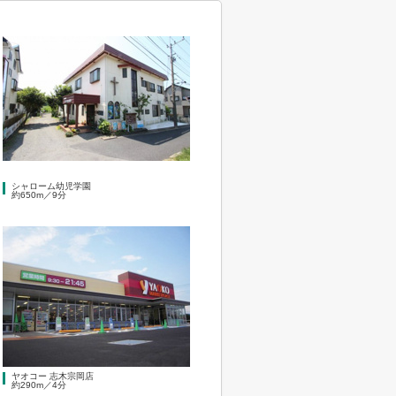
シャローム幼児学園
約650m／9分
ヤオコー 志木宗岡店
約290m／4分