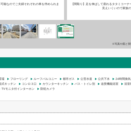
【間取り】足を伸ばして座れるタタミコーナ
駐車可能なのでご夫婦それぞれの車を停められま
見えいくいので家族
※写真や図と実
置場
フローリング
ルーフバルコニー
都市ガス
公営水道
公共下水
24時間換
面式キッチン
コンロ３口
カウンターキッチン
バス・トイレ別
追焚機能浴室
浴室
TVモニタ付インターホン
防犯カメラ