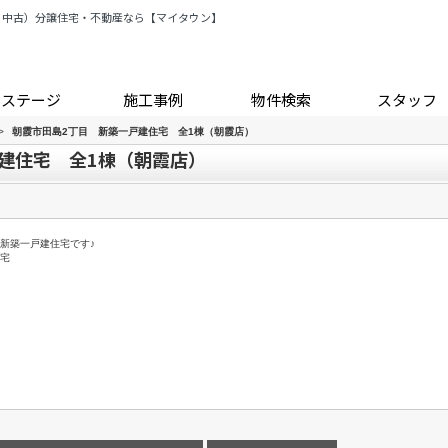
・中古）分譲住宅・不動産なら【マイタウン】
トステージ
施工事例
物件検索
スタッフ
>
朝霞市田島2丁目 新築一戸建住宅 全1棟（朝霞店）
建住宅 全1棟（朝霞店）
K新築一戸建住宅です♪
住宅