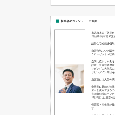
担当者のコメント
近藤健一
東武東上線「朝霞台
2沿線利用可能で交
設計住宅性能評価取
南西角地につき陽当
クローゼットへ収納
空間に広がりが出る
設置。食器や調理家
リビングの大型窓に
リビングイン階段を
洗面室には大型の洗
全居室に収納を確保
広々と使用できるの
玄関収納横にハンガ
2階洋室には書斎を
保育園・幼稚園が徒
す。