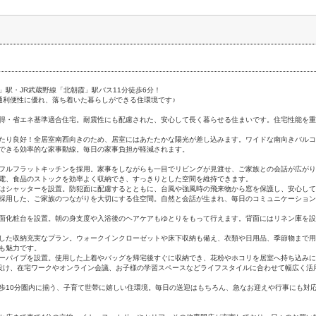
」駅・JR武蔵野線「北朝霞」駅バス11分徒歩6分！
通利便性に優れ、落ち着いた暮らしができる住環境です♪
得・省エネ基準適合住宅。耐震性にも配慮された、安心して長く暮らせる住まいです。住宅性能を重
たり良好！全居室南西向きのため、居室にはあたたかな陽光が差し込みます。ワイドな南向きバルコ
できる効率的な家事動線。毎日の家事負担が軽減されます。
フルフラットキッチンを採用。家事をしながらも一目でリビングが見渡せ、ご家族との会話が広がり
電、食品のストックを効率よく収納でき、すっきりとした空間を維持できます。
はシャッターを設置。防犯面に配慮するとともに、台風や強風時の飛来物から窓を保護し、安心して
採用した、ご家族のつながりを大切にする住空間。自然と会話が生まれ、毎日のコミュニケーション
面化粧台を設置。朝の身支度や入浴後のヘアケアもゆとりをもって行えます。背面にはリネン庫を設
した収納充実なプラン。ウォークインクローゼットや床下収納も備え、衣類や日用品、季節物まで用
も魅力です。
ーパイプを設置。使用した上着やバッグを帰宅後すぐに収納でき、花粉やホコリを居室へ持ち込みに
設け、在宅ワークやオンライン会議、お子様の学習スペースなどライフスタイルに合わせて幅広く活
歩10分圏内に揃う、子育て世帯に嬉しい住環境。毎日の送迎はもちろん、急なお迎えや行事にも対