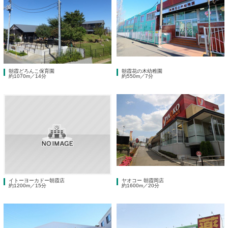
朝霞どろんこ保育園
朝霞花の木幼稚園
約1070m／14分
約550m／7分
イトーヨーカドー朝霞店
ヤオコー 朝霞岡店
約1200m／15分
約1600m／20分