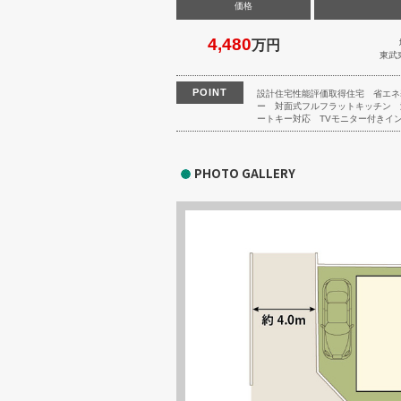
価格
4,480
万円
東武
POINT
設計住宅性能評価取得住宅
省エネ
ー
対面式フルフラットキッチン
ートキー対応
TVモニター付きイ
PHOTO GALLERY