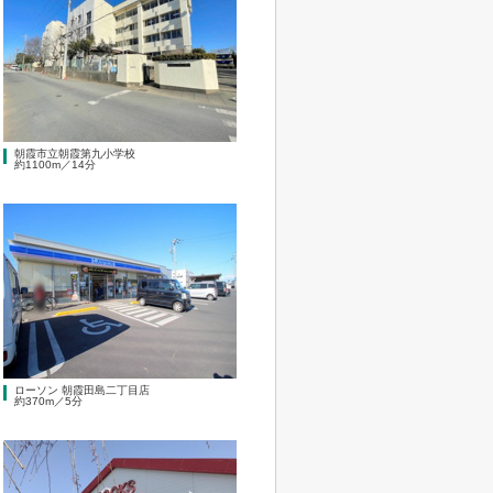
朝霞市立朝霞第九小学校
約1100m／14分
ローソン 朝霞田島二丁目店
約370m／5分