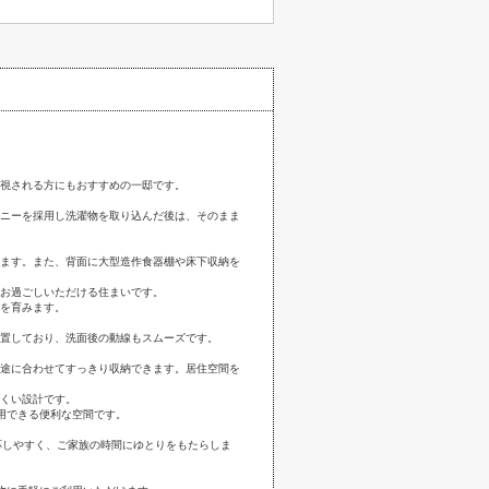
視される方にもおすすめの一邸です。
ニーを採用し洗濯物を取り込んだ後は、そのまま
ます。また、背面に大型造作食器棚や床下収納を
お過ごしいただける住まいです。
を育みます。
置しており、洗面後の動線もスムーズです。
途に合わせてすっきり収納できます。居住空間を
くい設計です。
用できる便利な空間です。
応しやすく、ご家族の時間にゆとりをもたらしま