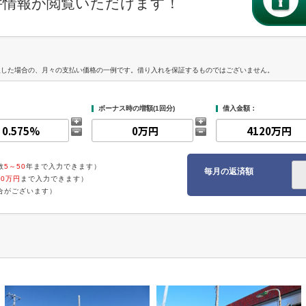
件情報が閲覧いただけます！
入した場合の、月々の支払い価格の一例です。借り入れを保証するものではございません。
ボーナス時の増額(1回分)
借入金額：
数
5～50
年まで入力できます）
毎月の返済額
00万円
まで入力できます）
合がございます）