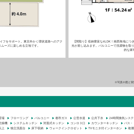
イフをサポート。東京外かく環状道路へのアク
【間取り】収納豊富な4LDK！南西角地につ
スムーズに楽しめる立地です。
光が差し込みます。バルコニーで洗濯物を取
的な家
※写真や図と実
置場
フローリング
バルコニー
都市ガス
公営水道
公共下水
24時間換気システ
乾燥機
システムキッチン
対面式キッチン
コンロ３口
カウンターキッチン
バス・
以上
独立洗面台
床下収納
ウォークインクロゼット
TVモニタ付インターホン
複層