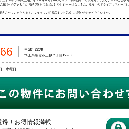
か店まで車で4分の立地。イトーヨーカドーやセリア、その他専門店が充実しており、日々のお買い
状道路へのアクセスが良好で休日のお出かけやレジャーはもちろん、遠方へのドライブもスムーズに
案内させていただきます。マイタウン朝霞店までお気軽にお問い合わせくださいませ。
666
〒351-0025
埼玉県朝霞市三原２丁目19-20
火曜日 水曜日
登録！お得情報満載！！