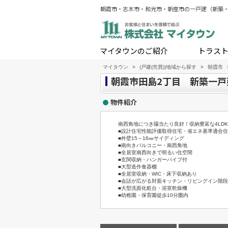
朝霞市・志木市・和光市・新座市の一戸建（新築
マイタウンのご紹介
トラス
マイタウン
>
(戸建(売買))地域から探す
>
朝霞市
朝霞市田島2丁目 新築一戸
物件紹介
南西角地につき陽当たり良好！収納豊富な4LD
■設計住宅性能評価取得住宅・省エネ基準適合
■外壁15～16㎜サイディング
■南向きバルコニー・南西角地
■全居室南西向きで明るい住空間
■玄関収納・ハンガーパイプ付
■大型造作食器棚
■全居室収納・WIC・床下収納あり
■会話が広がる対面キッチン・リビングイン階段
■大型洗面化粧台・浴室乾燥機
■幼稚園・保育園徒歩10分圏内