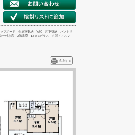
カップボード
全居室収納
WIC
床下収納
パントリ
ター付き窓
2階書斎
Low-Eガラス
玄関ドアスマ
印刷する