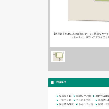
【区画図】角地の為車が出しやすく、快適なカーラ
セスが良く、遠方へのドライブも
設備条件
陽当り良好
閑静な住宅地
室内洗濯機
ガスコンロ
コンロ２口以上
食器洗い
温水洗浄便座
トイレ２ヶ所
浴室１坪