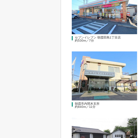
セブンイレブン 朝霞田島1丁目店
約530m／7分
朝霞市内間木支所
約840m／11分