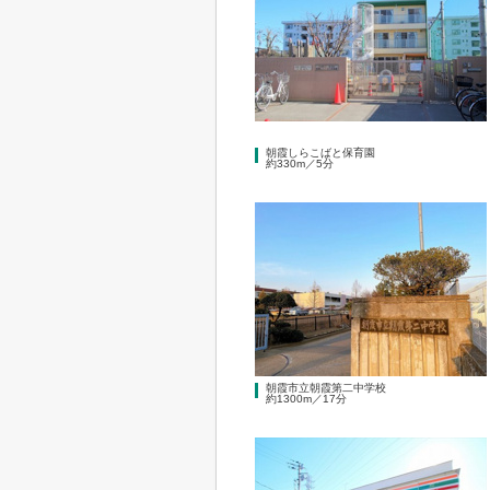
朝霞しらこばと保育園
約330m／5分
朝霞市立朝霞第二中学校
約1300m／17分