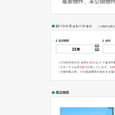
最新物件、未公開物
ローンシミュレーション
この物件を購
返済期間
金利
（※元利均等方式 金利
5.00％まで
※返済年
（※ボーナスは
年2回
で計算しています。
10
（※物件購入時、その他諸費用が発生する場
周辺施設