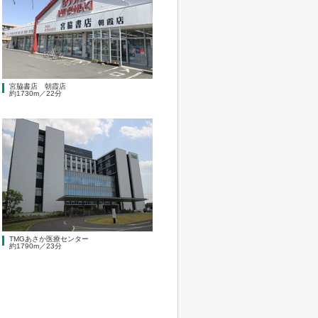
宮脇書店 朝霞店
約1730m／22分
TMGあさか医療センター
約1790m／23分