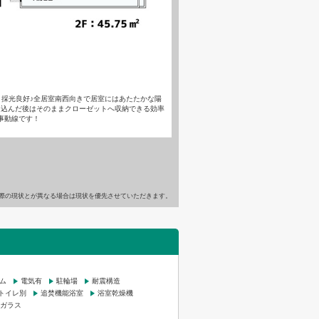
き採光良好♪全居室南西向きで居室にはあたたかな陽
り込んだ後はそのままクローゼットへ収納できる効率
事動線です！
際の現状とが異なる場合は現状を優先させていただきます。
ム
電気有
駐輪場
耐震構造
トイレ別
追焚機能浴室
浴室乾燥機
ガラス