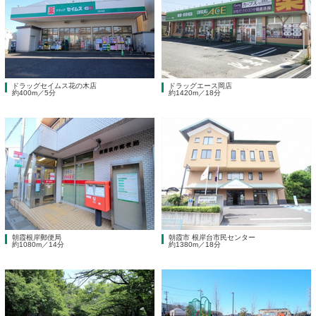
ドラッグセイムス花の木店
ドラッグエース岡店
約400m／5分
約1420m／18分
朝霞根岸郵便局
朝霞市 根岸台市民センター
約1080m／14分
約1380m／18分