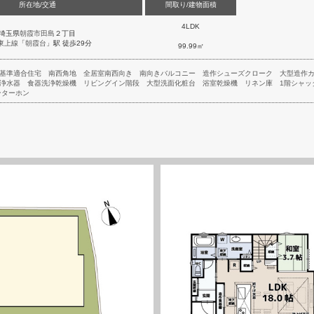
所在地/交通
間取り/建物面積
4LDK
埼玉県
朝霞市
田島
２丁目
東上線
「
朝霞台
」駅 徒歩29分
99.99㎡
基準適合住宅
南西角地
全居室南西向き
南向きバルコニー
造作シューズクローク
大型造作
浄水器
食器洗浄乾燥機
リビングイン階段
大型洗面化粧台
浴室乾燥機
リネン庫
1階シャッ
ンターホン