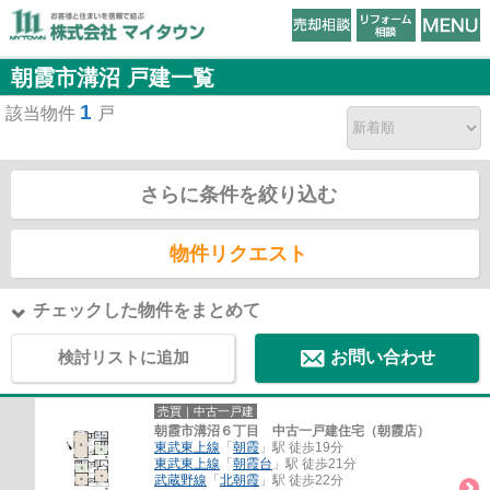
朝霞市溝沼 戸建一覧
1
該当物件
戸
さらに条件を絞り込む
物件リクエスト
チェックした物件をまとめて
検討リストに追加
お問い合わせ
売買｜中古一戸建
朝霞市溝沼６丁目 中古一戸建住宅（朝霞店）
東武東上線
「
朝霞
」駅 徒歩19分
東武東上線
「
朝霞台
」駅 徒歩21分
武蔵野線
「
北朝霞
」駅 徒歩22分