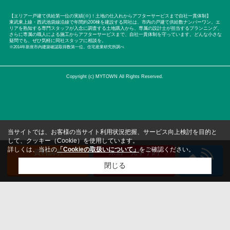
【エリア一戸建て供給第一位の実績(※)！土地の仕入れからアフターサービスまで自社一貫体制】
東武東上線・西武池袋線沿線で年間約200棟を建設する同社は、市内の戸建て供給数ナンバーワン。エ
リアを熟知する専門スタッフが入念に調査する土地購入から、専属の設計士が担当するプランニング、
さらに専属の職人による施工からアフターサービスまで、自社一貫体制を守っています。どんな小さな
疑問でも、ぜひ気軽に同社スタッフに相談を。
※2014年新座市内建築確認取得数第一位。住宅産業研究所調べ
Copyright (c) MYTOWN All Rights Reserved.
当サイトでは、お客様の当サイト利用状況把握、サービス向上検討を目的と
して、クッキー（Cookie）を使用しています。
詳しくは、当社の
「Cookieの取扱いについて」
をご確認ください。
資料請求
来店・見学予約
（無料）
（無料）
閉じる
検討リスト追加
お問い合わせ