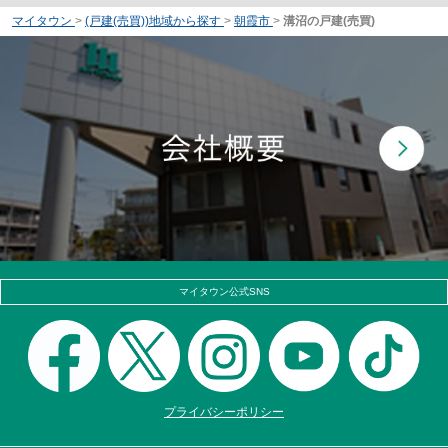
マイタウン
>
(戸建(売買))地域から探す
>
朝霞市
>
溝沼の戸建(売買)
マイタウン公式SNS
プライバシーポリシー