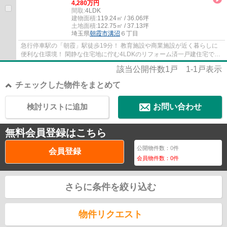
4,280万円
間取:
4LDK
建物面積:
119.24㎡ / 36.06坪
土地面積:
122.75㎡ / 37.13坪
埼玉県
朝霞市
溝沼
６丁目
急行停車駅の「朝霞」駅徒歩19分！ 教育施設や商業施設が近く暮らしに
便利な住環境！ 閑静な住宅地に佇む4LDKのリフォーム済一戸建住宅で
す。 ■2026年4月リフォーム済み ■南西向き4LD...
該当公開件数
1
戸
1-1
戸表示
チェックした物件をまとめて
検討リストに追加
お問い合わせ
無料会員登録はこちら
公開物件数：
0
件
会員登録
会員物件数：
0
件
さらに条件を絞り込む
物件リクエスト