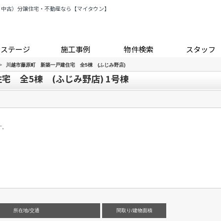
・中古）分譲住宅・不動産なら【マイタウン】
トステージ
施工事例
物件検索
スタッフ
>
川越市藤原町 新築一戸建住宅 全5棟 (ふじみ野店)
 全5棟 (ふじみ野店) 1号棟
す。
所在地/交通
間取り/建物面積