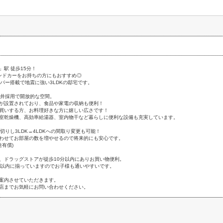
駅 徒歩15分！
ンドカーをお持ちの方にもおすすめ◎
ンパー搭載で地震に強い3LDKの邸宅です。
天井採用で開放的な空間。
が設置されており、食品や家電の収納も便利！
買いする方、お料理好きな方に嬉しい広さです！
室乾燥機、高効率給湯器、室内物干など暮らしに便利な設備も充実しています。
切りし3LDK→4LDKへの間取り変更も可能！
わせてお部屋の数を増やせるので将来的にも安心です。
途有償)
、ドラッグストアが徒歩10分以内にありお買い物便利。
分以内に揃っていますのでお子様も通いやすいです。
案内させていただきます。
店までお気軽にお問い合わせください。