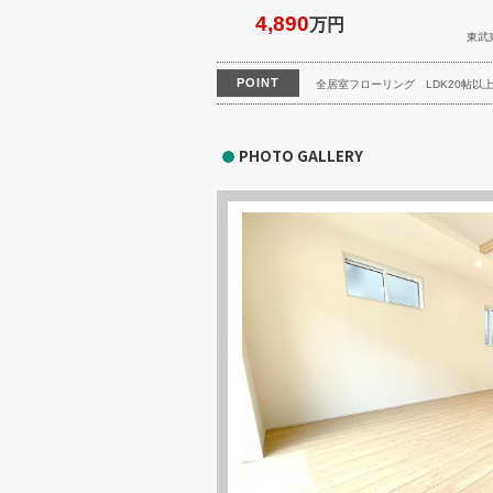
4,890
万円
東武
POINT
全居室フローリング
LDK20帖以
PHOTO GALLERY