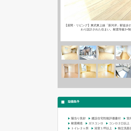
【居間・リビング】東武東上線「新河岸」駅徒歩1
わり設計された住まい。耐震等級3+
設備条件
陽当り良好
建設住宅性能評価書付
室
耐震構造
ガスコンロ
コンロ２口以上
トイレ２ヶ所
浴室１坪以上
独立洗面