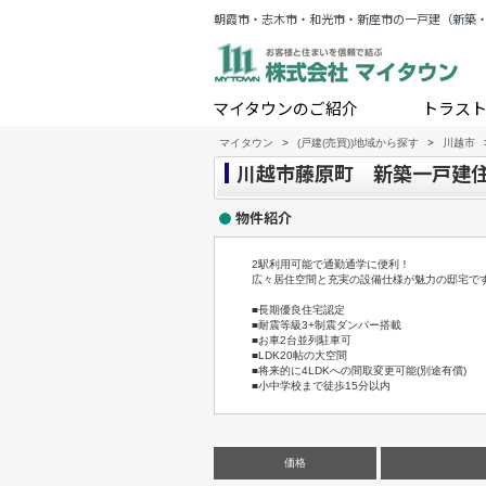
朝霞市・志木市・和光市・新座市の一戸建（新築
マイタウンのご紹介
トラス
マイタウン
>
(戸建(売買))地域から探す
>
川越市
川越市藤原町 新築一戸建住宅
物件紹介
2駅利用可能で通勤通学に便利！
広々居住空間と充実の設備仕様が魅力の邸宅で
■長期優良住宅認定
■耐震等級3+制震ダンパー搭載
■お車2台並列駐車可
■LDK20帖の大空間
■将来的に4LDKへの間取変更可能(別途有償)
■小中学校まで徒歩15分以内
価格