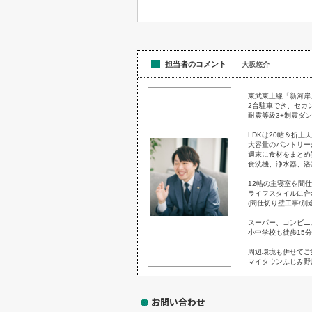
担当者のコメント
大坂悠介
東武東上線「新河岸」
2台駐車でき、セカ
耐震等級3+制震ダ
LDKは20帖＆折上
大容量のパントリー
週末に食材をまとめ
食洗機、浄水器、浴
12帖の主寝室を間仕
ライフスタイルに合
(間仕切り壁工事/別
スーパー、コンビニ
小中学校も徒歩15
周辺環境も併せてご
マイタウンふじみ野
お問い合わせ