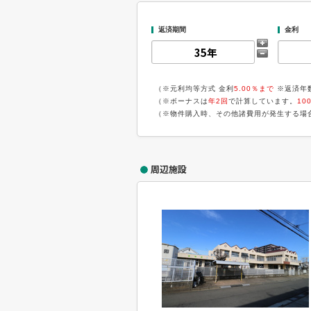
返済期間
金利
（※元利均等方式 金利
5.00％まで
※返済年
（※ボーナスは
年2回
で計算しています。
10
（※物件購入時、その他諸費用が発生する場
周辺施設