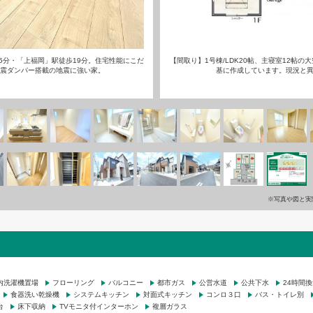
5分・「上福岡」駅徒歩19分。住宅性能にこだ
【間取り】1号棟/LDK20帖、主寝室12帖
制震ダンパー搭載の地震に強い家。
基に作成しています。現況と
※写真や図と実
内洗濯機置場
フローリング
バルコニー
都市ガス
公営水道
公共下水
24時間
食器洗い乾燥機
システムキッチン
対面式キッチン
コンロ３口
バス・トイレ別
台
床下収納
TVモニタ付インターホン
複層ガラス