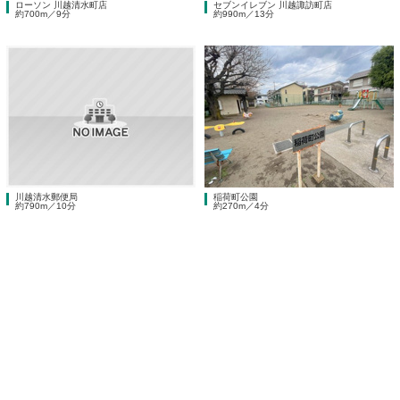
ローソン 川越清水町店
セブンイレブン 川越諏訪町店
約700m／9分
約990m／13分
川越清水郵便局
稲荷町公園
約790m／10分
約270m／4分