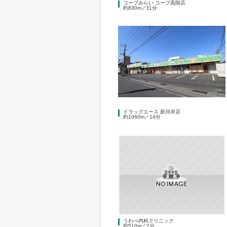
コープみらい コープ高階店
約830m／11分
ドラッグエース 新河岸店
約1060m／14分
うわべ内科クリニック
約510m／7分