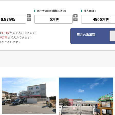
ボーナス時の増額(1回分)
借入金額：
数
5～50
年まで入力できます）
毎月の返済額
00万円
まで入力できます）
合がございます）