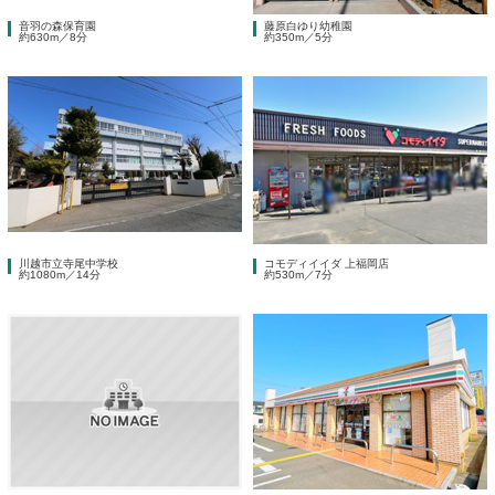
音羽の森保育園
藤原白ゆり幼稚園
約630m／8分
約350m／5分
川越市立寺尾中学校
コモディイイダ 上福岡店
約1080m／14分
約530m／7分