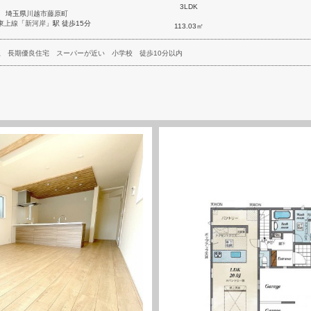
3LDK
埼玉県
川越市
藤原町
東上線
「
新河岸
」駅 徒歩15分
113.03㎡
上
長期優良住宅
スーパーが近い
小学校
徒歩10分以内