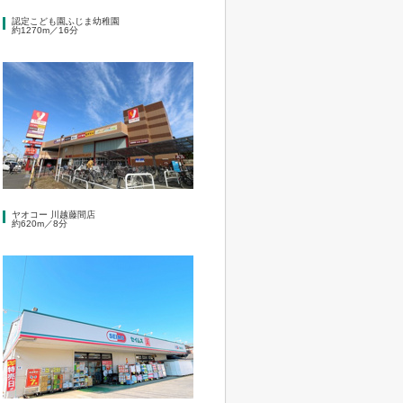
認定こども園ふじま幼稚園
約1270m／16分
ヤオコー 川越藤間店
約620m／8分