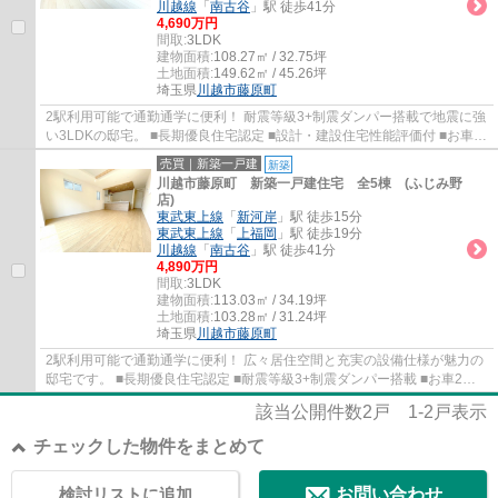
川越線
「
南古谷
」駅 徒歩41分
4,690万円
間取:
3LDK
建物面積:
108.27㎡ / 32.75坪
土地面積:
149.62㎡ / 45.26坪
埼玉県
川越市
藤原町
2駅利用可能で通勤通学に便利！ 耐震等級3+制震ダンパー搭載で地震に強
い3LDKの邸宅。 ■長期優良住宅認定 ■設計・建設住宅性能評価付 ■お車2
台並列駐車可 ■家事便利な水回り集中設計 ...
売買｜新築一戸建
新築
川越市藤原町 新築一戸建住宅 全5棟 (ふじみ野
店)
東武東上線
「
新河岸
」駅 徒歩15分
東武東上線
「
上福岡
」駅 徒歩19分
川越線
「
南古谷
」駅 徒歩41分
4,890万円
間取:
3LDK
建物面積:
113.03㎡ / 34.19坪
土地面積:
103.28㎡ / 31.24坪
埼玉県
川越市
藤原町
2駅利用可能で通勤通学に便利！ 広々居住空間と充実の設備仕様が魅力の
邸宅です。 ■長期優良住宅認定 ■耐震等級3+制震ダンパー搭載 ■お車2台
並列駐車可 ■LDK20帖の大空間 ■将来的に4L...
該当公開件数
2
戸
1-2
戸表示
チェックした物件をまとめて
検討リストに追加
お問い合わせ