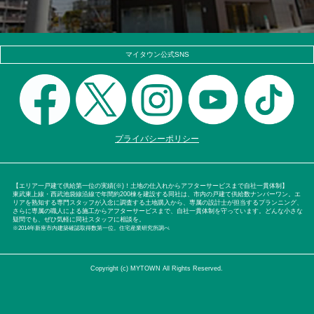
マイタウン公式SNS
プライバシーポリシー
【エリア一戸建て供給第一位の実績(※)！土地の仕入れからアフターサービスまで自社一貫体制】
東武東上線・西武池袋線沿線で年間約200棟を建設する同社は、市内の戸建て供給数ナンバーワン。エ
リアを熟知する専門スタッフが入念に調査する土地購入から、専属の設計士が担当するプランニング、
さらに専属の職人による施工からアフターサービスまで、自社一貫体制を守っています。どんな小さな
疑問でも、ぜひ気軽に同社スタッフに相談を。
※2014年新座市内建築確認取得数第一位。住宅産業研究所調べ
Copyright (c) MYTOWN All Rights Reserved.