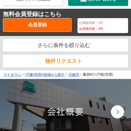
無料会員登録はこちら
公開物件数：
0
件
会員登録
会員物件数：
0
件
さらに条件を絞り込む
物件リクエスト
マイタウン
>
(戸建(売買))地域から探す
>
川越市
>
藤原町の戸建(売買)