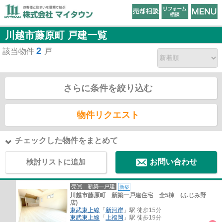
川越市藤原町 戸建一覧
2
該当物件
戸
さらに条件を絞り込む
物件リクエスト
チェックした物件をまとめて
検討リストに追加
お問い合わせ
売買｜新築一戸建
新築
川越市藤原町 新築一戸建住宅 全5棟 (ふじみ野
店)
東武東上線
「
新河岸
」駅 徒歩15分
東武東上線
「
上福岡
」駅 徒歩19分