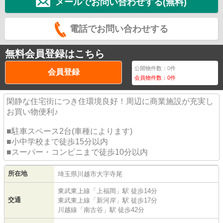
メールでお問い合わせする(無料)
電話でお問い合わせする
無料会員登録はこちら
公開物件数：
0
件
会員登録
会員物件数：
0
件
閑静な住宅街につき住環境良好！周辺に商業施設が充実し
お買い物便利♪
■駐車スペース2台(車種によります)
■小中学校まで徒歩15分以内
■スーパー・コンビニまで徒歩10分以内
所在地
埼玉県
川越市
大字寺尾
東武東上線
「
上福岡
」駅 徒歩14分
交通
東武東上線
「
新河岸
」駅 徒歩17分
川越線
「
南古谷
」駅 徒歩42分