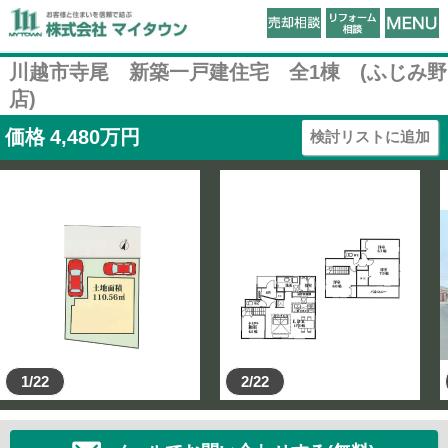
川越市寺尾 新築一戸建住宅 全1棟 (ふじみ野
店)
価格
4,480
万円
検討リストに追加
1/22
2/22