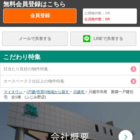
無料会員登録はこちら
公開物件数：
0
件
会員登録
会員物件数：
0
件
メールで共有する
LINEで共有する
こだわり特集
日当たり良好の物件特集
カースペース２台以上の物件特集
マイタウン
>
(戸建(売買))地域から探す
>
川越市
>
川越市寺尾 新築一戸建住
宅 全1棟 (ふじみ野店)