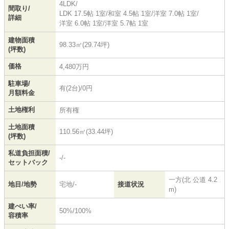
4LDK/
間取り/
LDK 17.5帖 1室
/
和室 4.5帖 1室
/
洋室 7.0帖 1室
/
詳細
洋室 6.0帖 1室
/
洋室 5.7帖 1室
建物面積
98.33㎡(29.74坪)
(坪数)
価格
4,480万円
駐車場/
有(2台)/0円
月額料金
土地権利
所有権
土地面積
110.56㎡(33.44坪)
(坪数)
私道負担面積/
-/-
セットバック
一方(北 公道 4.2
地目/地勢
宅地/-
接道状況
m)
建ぺい率/
50%/100%
容積率