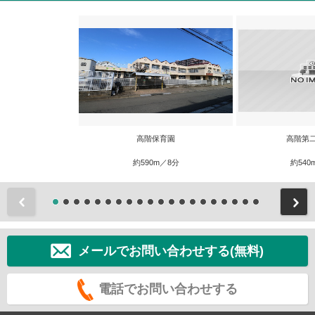
高階保育園
高階第
約590m／8分
約540
前
メールでお問い合わせする(無料)
電話でお問い合わせする