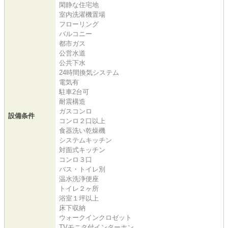
閑静な住宅地
室内洗濯機置場
フローリング
バルコニー
都市ガス
公営水道
公共下水
24時間換気システム
電気有
駐車2台可
耐震構造
ガスコンロ
設備条件
コンロ２口以上
食器洗い乾燥機
システムキッチン
対面式キッチン
コンロ３口
バス・トイレ別
温水洗浄便座
トイレ２ヶ所
浴室１坪以上
床下収納
ウォークインクロゼット
TVモニタ付インターホン