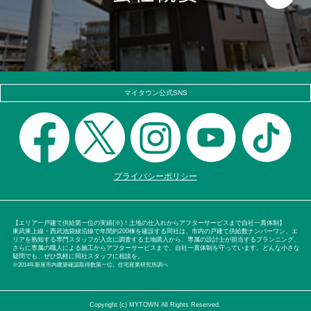
マイタウン公式SNS
プライバシーポリシー
【エリア一戸建て供給第一位の実績(※)！土地の仕入れからアフターサービスまで自社一貫体制】
東武東上線・西武池袋線沿線で年間約200棟を建設する同社は、市内の戸建て供給数ナンバーワン。エ
リアを熟知する専門スタッフが入念に調査する土地購入から、専属の設計士が担当するプランニング、
さらに専属の職人による施工からアフターサービスまで、自社一貫体制を守っています。どんな小さな
疑問でも、ぜひ気軽に同社スタッフに相談を。
※2014年新座市内建築確認取得数第一位。住宅産業研究所調べ
Copyright (c) MYTOWN All Rights Reserved.