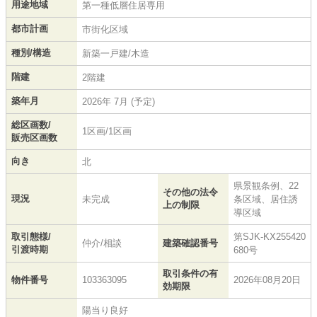
用途地域
第一種低層住居専用
都市計画
市街化区域
種別/構造
新築一戸建/木造
階建
2階建
築年月
2026年 7月 (予定)
総区画数/
1区画/1区画
販売区画数
向き
北
県景観条例、22
その他の法令
現況
未完成
条区域、居住誘
上の制限
導区域
取引態様/
第SJK-KX255420
仲介/相談
建築確認番号
引渡時期
680号
取引条件の有
物件番号
103363095
2026年08月20日
効期限
陽当り良好