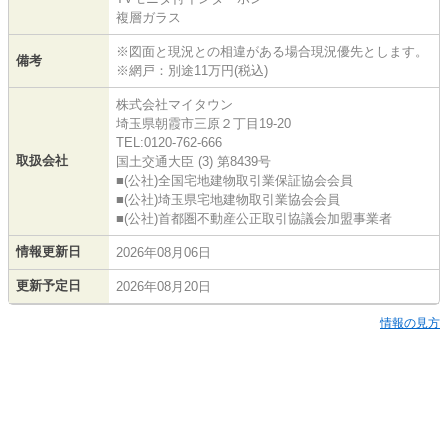
複層ガラス
※図面と現況との相違がある場合現況優先とします。
備考
※網戸：別途11万円(税込)
株式会社マイタウン
埼玉県朝霞市三原２丁目19-20
TEL:0120-762-666
取扱会社
国土交通大臣 (3) 第8439号
■(公社)全国宅地建物取引業保証協会会員
■(公社)埼玉県宅地建物取引業協会会員
■(公社)首都圏不動産公正取引協議会加盟事業者
情報更新日
2026年08月06日
更新予定日
2026年08月20日
情報の見方