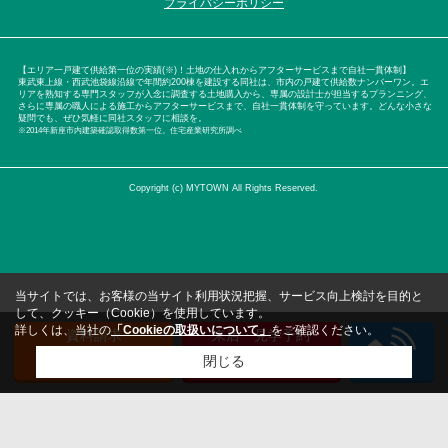
プライバシーポリシー
【エリア一戸建て供給第一位の実績(※)！土地の仕入れからアフターサービスまで自社一貫体制】
東武東上線・西武池袋線沿線で年間約200棟を建設する同社は、市内の戸建て供給数ナンバーワン。エ
リアを熟知する専門スタッフが入念に調査する土地購入から、専属の設計士が担当するプランニング、
さらに専属の職人による施工からアフターサービスまで、自社一貫体制を守っています。どんな小さな
疑問でも、ぜひ気軽に同社スタッフに相談を。
※2014年新座市内建築確認取得数第一位。住宅産業研究所調べ
Copyright (c) MYTOWN All Rights Reserved.
当サイトでは、お客様の当サイト利用状況把握、サービス向上検討を目的と
して、クッキー（Cookie）を使用しています。
詳しくは、当社の
「Cookieの取扱いについて」
をご確認ください。
資料請求
来店・見学予約
（無料）
（無料）
閉じる