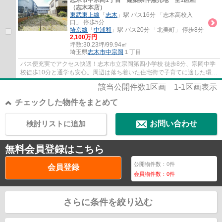
志木市中宗岡1丁目 建築条件無売地 全1区画
（志木本店）
東武東上線
「
志木
」駅 バス16分 「志木高校入
口」 停歩5分
埼京線
「
中浦和
」駅 バス20分 「北美町」 停歩8分
2,100万円
坪数:
30.23坪/99.94㎡
埼玉県
志木市
中宗岡
１丁目
バス便充実でアクセス快適！志木市立宗岡第四小学校 徒歩8分、宗岡中学
校徒歩10分と通学も安心。周辺は落ち着いた住宅街で子育てに適した環境
です。お好きなハウスメーカーで理想の住...
該当公開件数
1
区画
1-1
区画表示
チェックした物件をまとめて
検討リストに追加
お問い合わせ
無料会員登録はこちら
公開物件数：
0
件
会員登録
会員物件数：
0
件
さらに条件を絞り込む