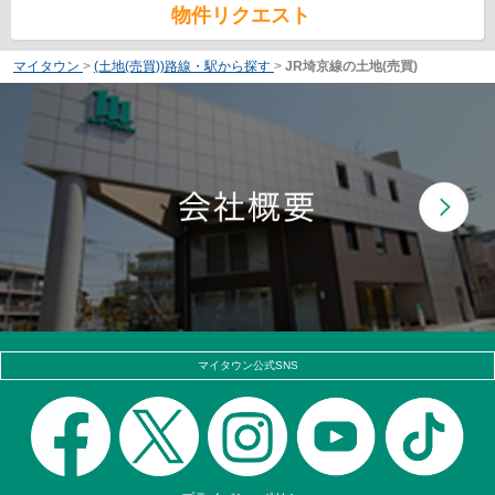
物件リクエスト
マイタウン
>
(土地(売買))路線・駅から探す
>
JR埼京線の土地(売買)
マイタウン公式SNS