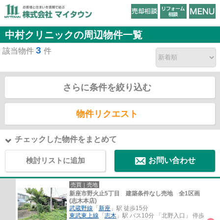
中村クリニックの周辺物件一覧
3
該当物件
件
さらに条件を絞り込む
物件リクエスト
チェックした物件をまとめて
検討リストに追加
お問い合わせ
売買｜売地
新座市野火止5丁目 建築条件なし売地 全1区画
(志木本店)
武蔵野線
「
新座
」駅 徒歩15分
東武東上線
「
志木
」駅 バス10分 「北野入口」 停歩