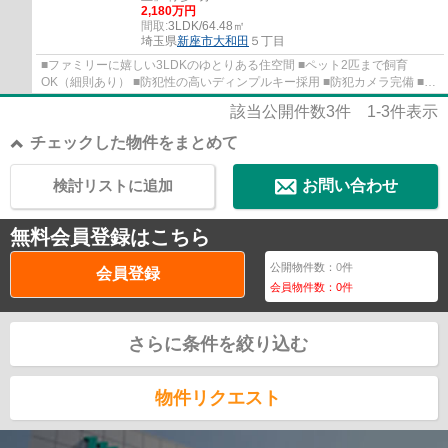
2,180万円
間取:
3LDK/64.48㎡
埼玉県
新座市
大和田
５丁目
■ファミリーに嬉しい3LDKのゆとりある住空間 ■ペット2匹まで飼育
OK（細則あり） ■防犯性の高いディンプルキー採用 ■防犯カメラ完備 ■小
学校近く通学に便利な住環境 ■商業施設が徒歩圏...
該当公開件数
3
件
1-3
件表示
チェックした物件をまとめて
検討リストに追加
お問い合わせ
無料会員登録はこちら
公開物件数：
0
件
会員登録
会員物件数：
0
件
さらに条件を絞り込む
物件リクエスト