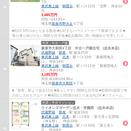
7分
東武東上線
「
朝霞台
」駅 バス12分 「北野」 停歩10
分
3,480万円
間取:
-/143.93㎡
埼玉県
新座市
野火止
５丁目
■約43.5坪のゆとりある敷地 ■お好きなハウスメーカーで建築できます ■
車の通り抜けがない閑静な住宅地 ■徒歩圏内に買い物施設が充実したエリ
ア ■志木駅や朝霞台駅までバスの利用が可能...
売買｜中古一戸建
新座市大和田4丁目 中古一戸建住宅 (志木本店)
武蔵野線
「
新座
」駅 徒歩15分
東武東上線
「
志木
」駅 バス10分 「新座団地入
口」 停歩14分
東武東上線
「
朝霞台
」駅 バス11分 「新座団地入
口」 停歩14分
3,180万円
間取:
4LDK/104.96㎡
埼玉県
新座市
大和田
４丁目
■「新座」駅より徒歩15分 ■暮らしやすい閑静な住宅地 ■前面6m道路で車
の出し入れもスムーズ ■6帖以上3部屋のゆとりある4LDK ■リフォーム完
了済のためすぐに新生活が始められます
売買｜中古マンション
ライオンズガーデン志木・学園西 (志木本店)
武蔵野線
「
新座
」駅 徒歩19分
東武東上線
「
志木
」駅 バス8分 「富士見ヶ丘団地
（埼玉県）」 停歩10分
東武東上線
「
朝霞台
」駅 バス10分 「富士見ヶ
丘」 停歩9分