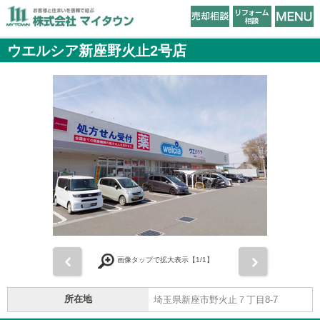
ウエルシア新座野火止2号店
前
次
画像タップで拡大表示【
1
/1】
所在地
埼玉県新座市野火止７丁目8-7