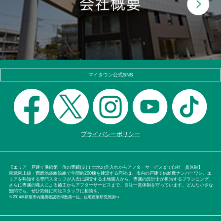
マイタウン公式SNS
プライバシーポリシー
【エリア一戸建て供給第一位の実績(※)！土地の仕入れからアフターサービスまで自社一貫体制】
東武東上線・西武池袋線沿線で年間約200棟を建設する同社は、市内の戸建て供給数ナンバーワン。エ
リアを熟知する専門スタッフが入念に調査する土地購入から、専属の設計士が担当するプランニング、
さらに専属の職人による施工からアフターサービスまで、自社一貫体制を守っています。どんな小さな
疑問でも、ぜひ気軽に同社スタッフに相談を。
※2014年新座市内建築確認取得数第一位。住宅産業研究所調べ