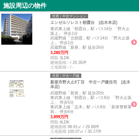
施設周辺の物件
売買｜中古マンション
エンゼルソレスト朝霞台 (志木本店)
東武東上線「朝霞台」駅 バス14分 「野火止
坂上」 停歩1分
武蔵野線「北朝霞」駅 バス14分 「野火止坂
上」 停歩1分
武蔵野線「新座」駅 徒歩26分
3,280万円
間取:
3LDK
建物面積:
- / 20.35坪
土地面積:
- / -
売買｜中古一戸建
新座市野火止8丁目 中古一戸建住宅 (志木
本店)
武蔵野線「新座」駅 徒歩20分
東武東上線「朝霞台」駅 バス8分 「野火止坂
上」 停歩5分
東武東上線「志木」駅 バス8分 「新座警察署
前」 停歩6分
3,899万円
間取:
4LDK
建物面積:
98.81㎡ / 29.88坪
土地面積:
100.07㎡ / 30.27坪