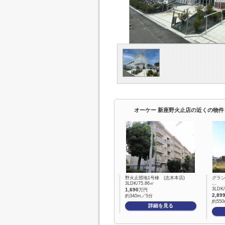
オーケー 新座野火止店の近くの物件
野火止団地1号棟 (志木本店)
グラ
3LDK/75.86㎡
…
3LDK
1,690
万円
2,89
約340m／5分
約55
詳細を見る