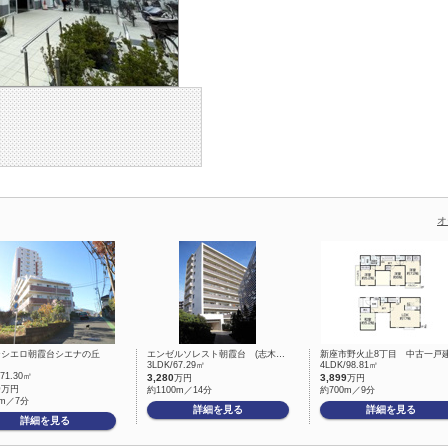
オ
ンシエロ朝霞台シエナの丘
エンゼルソレスト朝霞台 (志木…
新座市野火止8丁目 中古一戸
3LDK/67.29㎡
4LDK/98.81㎡
/71.30㎡
3,280
3,899
万円
万円
9
万円
約1100m／14分
約700m／9分
0m／7分
詳細を見る
詳細を見る
詳細を見る