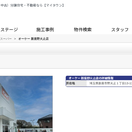
・中古）分譲住宅・不動産なら【マイタウン】
トステージ
施工事例
物件検索
スタッフ
スーパー
>
オーケー 新座野火止店
オーケー 新座野火止店の詳細情報
所在地
埼玉県新座市野火止１丁目13-1