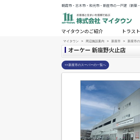
朝霞市・志木市・和光市・新座市の一戸建（新築
マイタウンのご紹介
トラス
マイタウン
>
周辺施設案内
>
新座市
>
新座市の
オーケー 新座野火止店
<<新座市のスーパーの一覧へ