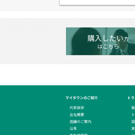
購入したい
方
はこちら
マイタウンのご紹介
トラ
代表挨拶
販
会社概要
ト
店舗のご案内
設
沿革
家