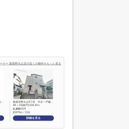
ーケー 新座野火止店の近くの物件をもっと見る
建…
新座市野火止8丁目 中古一戸建…
4K＋1S(納戸)/104.50㎡
2,450
万円
約970m／13分
詳細を見る