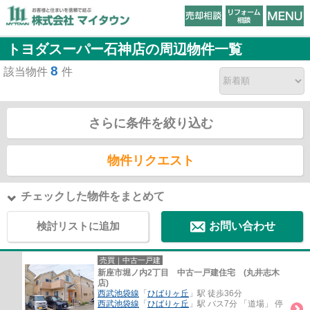
トヨダスーパー石神店の周辺物件一覧
8
該当物件
件
さらに条件を絞り込む
物件リクエスト
チェックした物件をまとめて
検討リストに追加
お問い合わせ
売買｜中古一戸建
新座市堀ノ内2丁目 中古一戸建住宅 (丸井志木
店)
西武池袋線
「
ひばりヶ丘
」駅 徒歩36分
西武池袋線
「
ひばりヶ丘
」駅 バス7分 「道場」 停