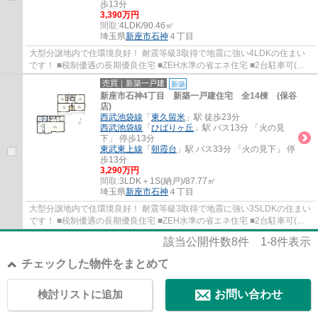
歩13分
3,390万円
間取:
4LDK/90.46㎡
埼玉県
新座市
石神
４丁目
大型分譲地内で住環境良好！ 耐震等級3取得で地震に強い4LDKの住まい
です！ ■税制優遇の長期優良住宅 ■ZEH水準の省エネ住宅 ■2台駐車可(車
種によります) ■LDK17帖+対面式キッチン ■徒...
売買｜新築一戸建
新築
新座市石神4丁目 新築一戸建住宅 全14棟 (保谷
店)
西武池袋線
「
東久留米
」駅 徒歩23分
西武池袋線
「
ひばりヶ丘
」駅 バス13分 「火の見
下」 停歩13分
東武東上線
「
朝霞台
」駅 バス33分 「火の見下」 停
歩13分
3,290万円
間取:
3LDK＋1S(納戸)/87.77㎡
埼玉県
新座市
石神
４丁目
大型分譲地内で住環境良好！ 耐震等級3取得で地震に強い3SLDKの住まい
です！ ■税制優遇の長期優良住宅 ■ZEH水準の省エネ住宅 ■2台駐車可(車
種によります) ■家事便利な水回り集中設計 ...
該当公開件数
8
件
1-8
件表示
チェックした物件をまとめて
検討リストに追加
お問い合わせ