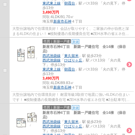
東武東上線
「
朝霞台
」駅 バス33分 「火の見下」 停
歩13分
3,490万円
間取:
4LDK/91.70㎡
埼玉県
新座市
石神
４丁目
大型分譲地内で住環境良好！ 会話が取りやすく、ご家族の仲が自然と深
まる4LDKの住まい！ ■税制優遇の長期優良住宅 ■ZEH水準の省エネ住宅
■2台駐車可(車種によります) ■家事便利な水...
売買｜新築一戸建
新築
新座市石神4丁目 新築一戸建住宅 全14棟 (保谷
店)
西武池袋線
「
東久留米
」駅 徒歩23分
西武池袋線
「
ひばりヶ丘
」駅 バス13分 「火の見
下」 停歩13分
東武東上線
「
朝霞台
」駅 バス33分 「火の見下」 停
歩13分
3,490万円
間取:
4LDK/89.83㎡
埼玉県
新座市
石神
４丁目
大型分譲地内で住環境良好！ 耐震等級3取得で地震に強い4LDKの住まい
です！ ■税制優遇の長期優良住宅 ■ZEH水準の省エネ住宅 ■2台駐車可(車
種によります) ■家事便利な水回り集中設計 ■...
売買｜新築一戸建
新築
新座市石神4丁目 新築一戸建住宅 全14棟 (保谷
店)
西武池袋線
「
東久留米
」駅 徒歩23分
西武池袋線
「
ひばりヶ丘
」駅 バス13分 「火の見
下」 停歩13分