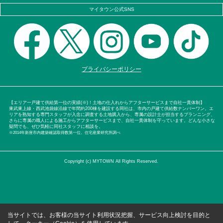
マイタウン公式SNS
プライバシーポリシー
【エリア一戸建て供給第一位の実績(※)！土地の仕入れからアフターサービスまで自社一貫体制】
東武東上線・西武池袋線沿線で年間約200棟を建設する同社は、市内の戸建て供給数ナンバーワン。エ
リアを熟知する専門スタッフが入念に調査する土地購入から、専属の設計士が担当するプランニング、
さらに専属の職人による施工からアフターサービスまで、自社一貫体制を守っています。どんな小さな
疑問でも、ぜひ気軽に同社スタッフに相談を。
※2014年新座市内建築確認取得数第一位。住宅産業研究所調べ
Copyright (c) MYTOWN All Rights Reserved.
当サイトでは、お客様の当サイト利用状況把握、サービス向上検討を目的と