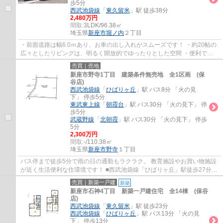
歩5分
西武池袋線
「
東久留米
」駅 徒歩38分
2,480万円
間取:
3LDK/96.38㎡
埼玉県
新座市
堀ノ内
２丁目
・前面道路は幅6.0ｍあり、お車の出し入れがスムーズです！ ・約20帖の
広々としたリビングは、明るく開放的でゆったりとした空間 ・便利で快
適な生活環境が整った家族にやさしい住環境...
売買｜売地
新座市野寺1丁目 建築条件無売地 全1区画 (保
谷店)
西武池袋線
「
ひばりヶ丘
」駅 バス8分 「火の見
下」 停歩5分
東武東上線
「
朝霞台
」駅 バス30分 「火の見下」 停
歩5分
武蔵野線
「
北朝霞
」駅 バス30分 「火の見下」 停歩
5分
2,300万円
間取:
-/110.38㎡
埼玉県
新座市
野寺
１丁目
バス停まで徒歩5分で雨の日の通勤もラクラク。 教育施設やお買い物施設
が近く生活便利な住環境です！ ■西武池袋線「ひばりヶ丘」駅徒歩27分
■33坪の建築条件無売地(現況：古家有/解体...
売買｜新築一戸建
新築
新座市石神4丁目 新築一戸建住宅 全14棟 (保谷
店)
西武池袋線
「
東久留米
」駅 徒歩23分
西武池袋線
「
ひばりヶ丘
」駅 バス13分 「火の見
下」 停歩13分