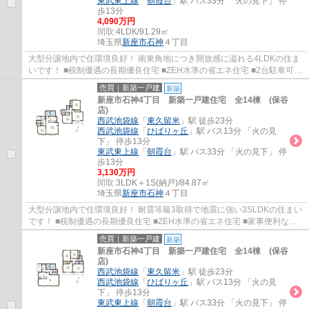
東武東上線
「
朝霞台
」駅 バス33分 「火の見下」 停
歩13分
4,090万円
間取:
4LDK/91.29㎡
埼玉県
新座市
石神
４丁目
大型分譲地内で住環境良好！ 南東角地につき開放感に溢れる4LDKの住ま
いです！ ■税制優遇の長期優良住宅 ■ZEH水準の省エネ住宅 ■2台駐車可
(車種によります) ■家事便利な水回り集中設...
売買｜新築一戸建
新築
新座市石神4丁目 新築一戸建住宅 全14棟 (保谷
店)
西武池袋線
「
東久留米
」駅 徒歩23分
西武池袋線
「
ひばりヶ丘
」駅 バス13分 「火の見
下」 停歩13分
東武東上線
「
朝霞台
」駅 バス33分 「火の見下」 停
歩13分
3,130万円
間取:
3LDK＋1S(納戸)/84.87㎡
埼玉県
新座市
石神
４丁目
大型分譲地内で住環境良好！ 耐震等級3取得で地震に強い3SLDKの住まい
です！ ■税制優遇の長期優良住宅 ■ZEH水準の省エネ住宅 ■家事便利な水
回り集中設計 ■全居室2面採光・収納付き ■...
売買｜新築一戸建
新築
新座市石神4丁目 新築一戸建住宅 全14棟 (保谷
店)
西武池袋線
「
東久留米
」駅 徒歩23分
西武池袋線
「
ひばりヶ丘
」駅 バス13分 「火の見
下」 停歩13分
東武東上線
「
朝霞台
」駅 バス33分 「火の見下」 停