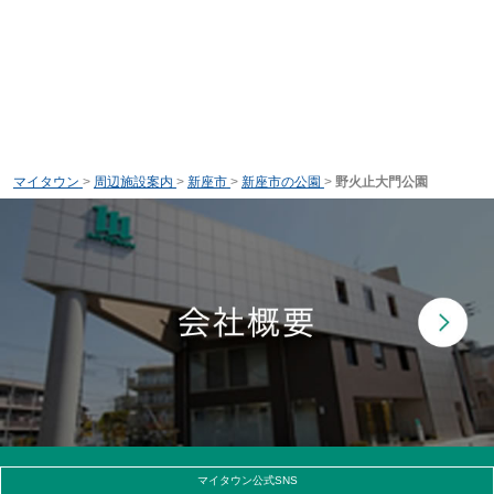
マイタウン
>
周辺施設案内
>
新座市
>
新座市の公園
>
野火止大門公園
マイタウン公式SNS