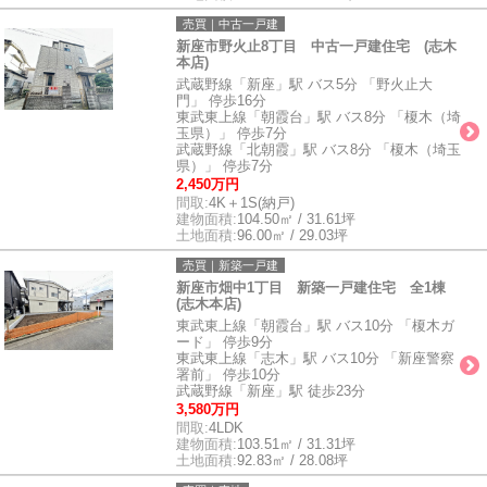
売買｜中古一戸建
新座市野火止8丁目 中古一戸建住宅 (志木
本店)
武蔵野線「新座」駅 バス5分 「野火止大
門」 停歩16分
東武東上線「朝霞台」駅 バス8分 「榎木（埼
玉県）」 停歩7分
武蔵野線「北朝霞」駅 バス8分 「榎木（埼玉
県）」 停歩7分
2,450万円
間取:
4K＋1S(納戸)
建物面積:
104.50㎡ / 31.61坪
土地面積:
96.00㎡ / 29.03坪
売買｜新築一戸建
新座市畑中1丁目 新築一戸建住宅 全1棟
(志木本店)
東武東上線「朝霞台」駅 バス10分 「榎木ガ
ード」 停歩9分
東武東上線「志木」駅 バス10分 「新座警察
署前」 停歩10分
武蔵野線「新座」駅 徒歩23分
3,580万円
間取:
4LDK
建物面積:
103.51㎡ / 31.31坪
土地面積:
92.83㎡ / 28.08坪