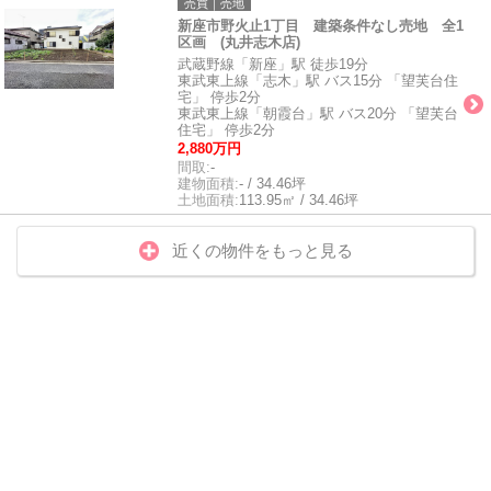
売買｜売地
新座市野火止1丁目 建築条件なし売地 全1
区画 (丸井志木店)
武蔵野線「新座」駅 徒歩19分
東武東上線「志木」駅 バス15分 「望芙台住
宅」 停歩2分
東武東上線「朝霞台」駅 バス20分 「望芙台
住宅」 停歩2分
2,880万円
間取:
-
建物面積:
- / 34.46坪
土地面積:
113.95㎡ / 34.46坪
近くの物件をもっと見る