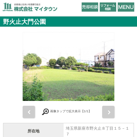
野火止大門公園
前
次
画像タップで拡大表示【
1
/1】
埼玉県新座市野火止８丁目１５－１
所在地
７