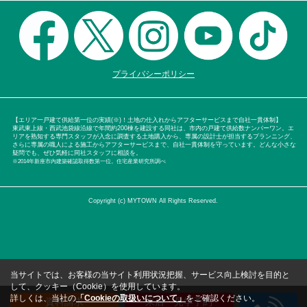
プライバシーポリシー
【エリア一戸建て供給第一位の実績(※)！土地の仕入れからアフターサービスまで自社一貫体制】
東武東上線・西武池袋線沿線で年間約200棟を建設する同社は、市内の戸建て供給数ナンバーワン。エ
リアを熟知する専門スタッフが入念に調査する土地購入から、専属の設計士が担当するプランニング、
さらに専属の職人による施工からアフターサービスまで、自社一貫体制を守っています。どんな小さな
疑問でも、ぜひ気軽に同社スタッフに相談を。
※2014年新座市内建築確認取得数第一位。住宅産業研究所調べ
Copyright (c) MYTOWN All Rights Reserved.
当サイトでは、お客様の当サイト利用状況把握、サービス向上検討を目的と
して、クッキー（Cookie）を使用しています。
詳しくは、当社の
「Cookieの取扱いについて」
をご確認ください。
資料請求
来店・見学予約