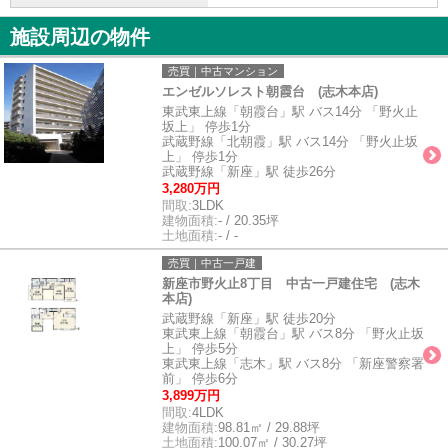
施設周辺の物件
売買｜中古マンション
エンゼルソレスト朝霞台 (志木本店)
東武東上線「朝霞台」駅 バス14分 「野火止
坂上」 停歩1分
武蔵野線「北朝霞」駅 バス14分 「野火止坂
上」 停歩1分
武蔵野線「新座」駅 徒歩26分
3,280万円
間取:
3LDK
建物面積:
- / 20.35坪
土地面積:
- / -
売買｜中古一戸建
新座市野火止8丁目 中古一戸建住宅 (志木
本店)
武蔵野線「新座」駅 徒歩20分
東武東上線「朝霞台」駅 バス8分 「野火止坂
上」 停歩5分
東武東上線「志木」駅 バス8分 「新座警察署
前」 停歩6分
3,899万円
間取:
4LDK
建物面積:
98.81㎡ / 29.88坪
土地面積:
100.07㎡ / 30.27坪