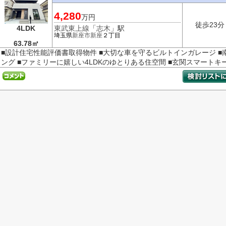
4,280
万円
徒歩23分
4LDK
東武東上線
「
志木
」駅
埼玉県
新座市
新座
２丁目
63.78㎡
■設計住宅性能評価書取得物件 ■大切な車を守るビルトインガレージ 
ング ■ファミリーに嬉しい4LDKのゆとりある住空間 ■玄関スマートキー採