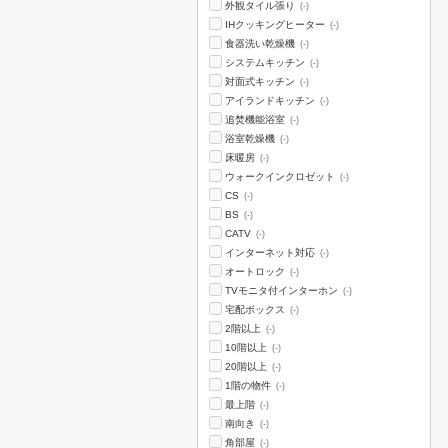
外観タイル張り
(-)
IHクッキングヒーター
(-)
食器洗い乾燥機
(-)
システムキッチン
(-)
対面式キッチン
(-)
アイランドキッチン
(-)
追焚機能浴室
(-)
浴室乾燥機
(-)
床暖房
(-)
ウォークインクロゼット
(-)
CS
(-)
BS
(-)
CATV
(-)
インターネット対応
(-)
オートロック
(-)
TVモニタ付インターホン
(-)
宅配ボックス
(-)
2階以上
(-)
10階以上
(-)
20階以上
(-)
1階の物件
(-)
最上階
(-)
南向き
(-)
角部屋
(-)