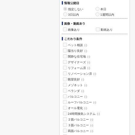
情報公開日
指定しない
本日
3日以内
1週間以内
画像・動画あり
画像あり
動画あり
こだわり条件
ペット相談
(-)
陽当り良好
(-)
閑静な住宅地
(-)
デザイナーズ
(-)
リフォーム済
(-)
リノベーション済
(-)
眺望良好
(-)
メゾネット
(-)
ベランダ
(-)
バルコニー
(-)
ルーフバルコニー
(-)
オール電化
(-)
24時間換気システム
(-)
２面バルコニー
(-)
３面バルコニー
(-)
両面バルコニー
(-)