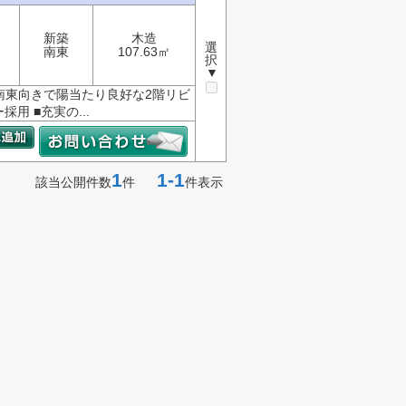
新築
木造
選
南東
107.63㎡
択
▼
■南東向きで陽当たり良好な2階リビ
用 ■充実の...
1
1-1
該当公開件数
件
件表示