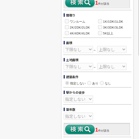
1
件が該当
間取り
ワンルーム
1K/1DK/1LDK
2K/2DK/2LDK
3K/3DK/3LDK
4K/4DK/4LDK
5K以上
面積
～
土地面積
～
建築条件
指定しない
あり
なし
駅からの徒歩
築年数
1
件が該当