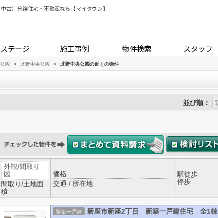
・中古）分譲住宅・不動産なら【マイタウン】
トステージ
施工事例
物件検索
スタッフ
公園
>
北野中央公園
>
北野中央公園の近くの物件
並び順：
外観
/
間取り
図
価格
駅徒歩
停歩
交通 / 所在地
間取り/土地面
積
新座市新座2丁目 新築一戸建住宅 全1棟
新築一戸建