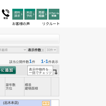
お客様の声
リクルート
表示件数：
1
1-1
該当公開件数
件
件表示
表示中物件を
一括でチェック
築年数
構造
方位
建物面積
 (志木本店)