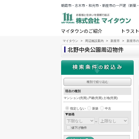
朝霞市・志木市・和光市・新座市の一戸建（新築
マイタウンのご紹介
トラス
マイタウン
>
周辺施設案内
>
新座市
>
新座市の
北野中央公園周辺物件
種別で絞り込む
現在の種別
マンション(売買),戸建(売買),土地(売買)
指定しない
新築
中古
▼価格
～
値下げ物件