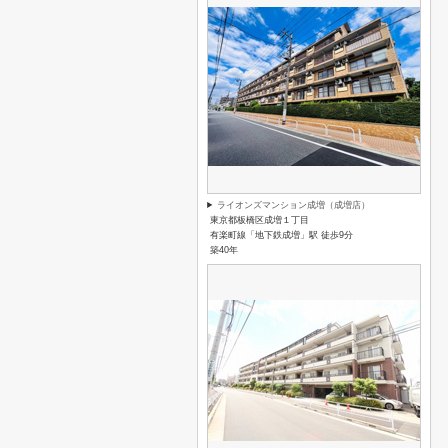
ライオンズマンション成増（成増店）
東京都板橋区成増１丁目
有楽町線「地下鉄成増」駅 徒歩9分
築40年