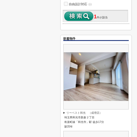
自由設計対応
(-)
1
件が該当
新着物件
リーベスト和光 （成増店）
埼玉県和光市新倉２丁目
有楽町線「和光市」駅 徒歩17分
築35年