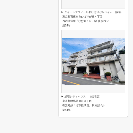
クイーンズフィールドひばりが丘ハイム (保谷店)
東京都西東京市ひばりが丘４丁目
西武池袋線「ひばりヶ丘」駅 徒歩24分
築24年
成増シティハウス （成増店）
東京都練馬区旭町３丁目
有楽町線「地下鉄成増」駅 徒歩6分
築44年