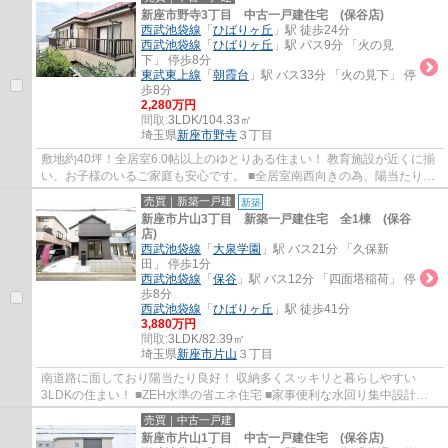
新座市野寺3丁目 中古一戸建住宅 (保谷店)
西武池袋線
「
ひばりヶ丘
」駅 徒歩24分
西武池袋線
「
ひばりヶ丘
」駅 バス9分 「火の見
下」 停歩8分
東武東上線
「
朝霞台
」駅 バス33分 「火の見下」 停
歩8分
2,280万円
間取:
3LDK/104.33㎡
埼玉県
新座市
野寺
３丁目
敷地約40坪！全居室6.0帖以上のゆとりある住まい！ 教育施設が近くに揃
い、お子様のいるご家庭も安心です。 ■全居室南西向きの為、陽当たり良
好 ■開放感のある玄関吹抜け ■幅広い世代...
売買｜新築一戸建
新築
新座市片山3丁目 新築一戸建住宅 全1棟 (保谷
店)
西武池袋線
「
大泉学園
」駅 バス21分 「久保新
田」 停歩1分
西武池袋線
「
保谷
」駅 バス12分 「四面塔稲荷」 停
歩8分
西武池袋線
「
ひばりヶ丘
」駅 徒歩41分
3,880万円
間取:
3LDK/82.39㎡
埼玉県
新座市
片山
３丁目
南道路に面しており陽当たり良好！ 収納多くスッキリと暮らしやすい
3LDKの住まい！ ■ZEH水準の省エネ住宅 ■家事便利な水回り集中設計
■LDK15帖(2面採光で開放的) ■会話が弾む対面式キ...
売買｜中古一戸建
新座市片山1丁目 中古一戸建住宅 (保谷店)