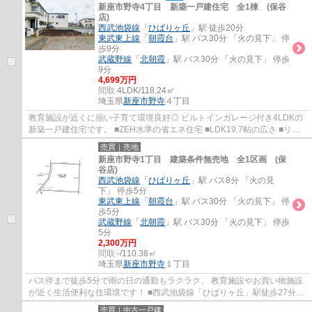
新座市野寺4丁目 新築一戸建住宅 全1棟 (保谷
店)
西武池袋線
「
ひばりヶ丘
」駅 徒歩20分
東武東上線
「
朝霞台
」駅 バス30分 「火の見下」 停
歩9分
武蔵野線
「
北朝霞
」駅 バス30分 「火の見下」 停歩
9分
4,699万円
間取:
4LDK/118.24㎡
埼玉県
新座市
野寺
４丁目
教育施設が近くに揃い子育て環境良好◎ ビルトインガレージ付き4LDKの
新築一戸建住宅です。 ■ZEH水準の省エネ住宅 ■LDK19.7帖の広さ ■リビ
ングイン階段採用 ■パントリー・WIC付き ■食...
売買｜売地
新座市野寺1丁目 建築条件無売地 全1区画 (保
谷店)
西武池袋線
「
ひばりヶ丘
」駅 バス8分 「火の見
下」 停歩5分
東武東上線
「
朝霞台
」駅 バス30分 「火の見下」 停
歩5分
武蔵野線
「
北朝霞
」駅 バス30分 「火の見下」 停歩
5分
2,300万円
間取:
-/110.38㎡
埼玉県
新座市
野寺
１丁目
バス停まで徒歩5分で雨の日の通勤もラクラク。 教育施設やお買い物施設
が近く生活便利な住環境です！ ■西武池袋線「ひばりヶ丘」駅徒歩27分
■33坪の建築条件無売地(現況：古家有/解体...
売買｜中古一戸建