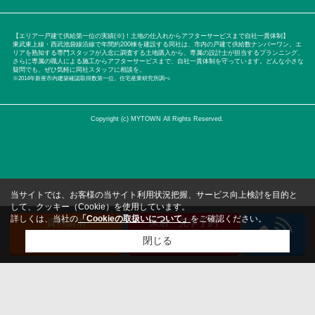
【エリア一戸建て供給第一位の実績(※)！土地の仕入れからアフターサービスまで自社一貫体制】
東武東上線・西武池袋線沿線で年間約200棟を建設する同社は、市内の戸建て供給数ナンバーワン。エ
リアを熟知する専門スタッフが入念に調査する土地購入から、専属の設計士が担当するプランニング、
さらに専属の職人による施工からアフターサービスまで、自社一貫体制を守っています。どんな小さな
疑問でも、ぜひ気軽に同社スタッフに相談を。
※2014年新座市内建築確認取得数第一位。住宅産業研究所調べ
Copyright (c) MYTOWN All Rights Reserved.
当サイトでは、お客様の当サイト利用状況把握、サービス向上検討を目的と
して、クッキー（Cookie）を使用しています。
詳しくは、当社の
「Cookieの取扱いについて」
をご確認ください。
資料請求
来店・見学予約
（無料）
（無料）
閉じる
検討リスト追加
お問い合わせ