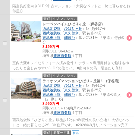
陽当良好南向き3LDK中古マンション！大切なペットと一緒に暮らせるお
部屋◎
売買｜中古マンション
レーベンハイムひばりヶ丘 (保谷店)
西武池袋線
「
ひばりヶ丘
」駅 徒歩17分
西武池袋線
「
東久留米
」駅 徒歩23分
東武東上線
「
朝霞台
」駅 バス31分 「栗原」 停歩3
分
3,199万円
間取:
3LDK/64.62㎡
埼玉県
新座市
栗原
１丁目
室内大変キレイなリフォーム済み物件！ テラス＆専用庭付きで趣味もゆ
ったりと楽しみやすい3LDKの住まい。 ■南向きの為、陽当たり良好
■2026年6月リフォーム完了 ■犬・猫飼育可(細則...
売買｜中古マンション
ライオンズマンションひばりヶ丘第3 (保谷店)
西武池袋線
「
ひばりヶ丘
」駅 徒歩12分
西武池袋線
「
東久留米
」駅 徒歩25分
東武東上線
「
朝霞台
」駅 バス33分 「栗原公園入
口」 停歩3分
3,990万円
間取:
2LDK＋1S(納戸)/62.40㎡
埼玉県
新座市
栗原
４丁目
西武池袋線「ひばりヶ丘」駅徒歩12分の利便性の良い立地！ 大切なペッ
トと一緒に暮らせる2SLDK住戸です。 ■2026年8月リノベーション完了予
定 ■ペット飼育可(細則有) ■南東向きの為、...
売買｜新築一戸建
新築