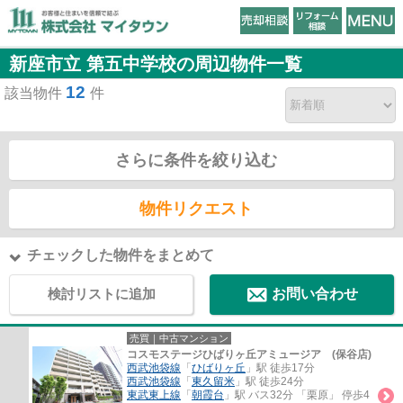
新座市立 第五中学校の周辺物件一覧
12
該当物件
件
さらに条件を絞り込む
物件リクエスト
チェックした物件をまとめて
検討リストに追加
お問い合わせ
売買｜中古マンション
コスモステージひばりヶ丘アミュージア (保谷店)
西武池袋線
「
ひばりヶ丘
」駅 徒歩17分
西武池袋線
「
東久留米
」駅 徒歩24分
東武東上線
「
朝霞台
」駅 バス32分 「栗原」 停歩4