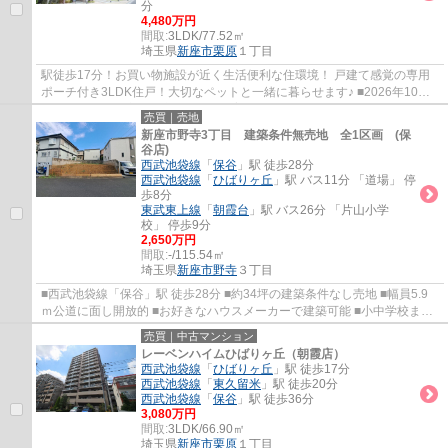
分
4,480万円
間取:
3LDK/77.52㎡
埼玉県
新座市
栗原
１丁目
駅徒歩17分！お買い物施設が近く生活便利な住環境！ 戸建て感覚の専用
ポーチ付き3LDK住戸！大切なペットと一緒に暮らせます♪ ■2026年10月
リノベーション完了予定 ■ペット飼育可(細則...
売買｜売地
新座市野寺3丁目 建築条件無売地 全1区画 (保
谷店)
西武池袋線
「
保谷
」駅 徒歩28分
西武池袋線
「
ひばりヶ丘
」駅 バス11分 「道場」 停
歩8分
東武東上線
「
朝霞台
」駅 バス26分 「片山小学
校」 停歩9分
2,650万円
間取:
-/115.54㎡
埼玉県
新座市
野寺
３丁目
■西武池袋線「保谷」駅 徒歩28分 ■約34坪の建築条件なし売地 ■幅員5.9
ｍ公道に面し開放的 ■お好きなハウスメーカーで建築可能 ■小中学校まで
徒歩10分以内
売買｜中古マンション
レーベンハイムひばりヶ丘（朝霞店）
西武池袋線
「
ひばりヶ丘
」駅 徒歩17分
西武池袋線
「
東久留米
」駅 徒歩20分
西武池袋線
「
保谷
」駅 徒歩36分
3,080万円
間取:
3LDK/66.90㎡
埼玉県
新座市
栗原
１丁目