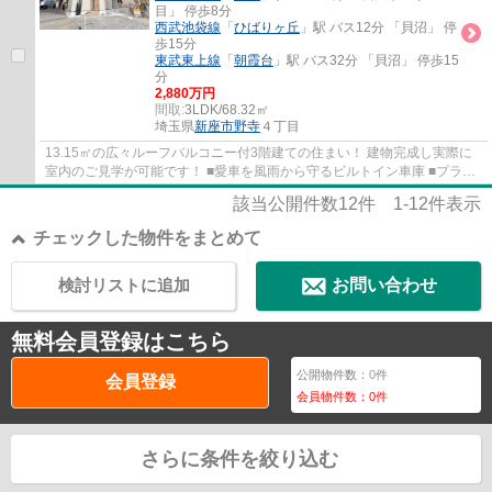
目」 停歩8分
西武池袋線
「
ひばりヶ丘
」駅 バス12分 「貝沼」 停
歩15分
東武東上線
「
朝霞台
」駅 バス32分 「貝沼」 停歩15
分
2,880万円
間取:
3LDK/68.32㎡
埼玉県
新座市
野寺
４丁目
13.15㎡の広々ルーフバルコニー付3階建ての住まい！ 建物完成し実際に
室内のご見学が可能です！ ■愛車を風雨から守るビルトイン車庫 ■プライ
バシー重視の2階リビング ■ウォークインク...
該当公開件数
12
件
1-12
件表示
チェックした物件をまとめて
検討リストに追加
お問い合わせ
無料会員登録はこちら
公開物件数：
0
件
会員登録
会員物件数：
0
件
さらに条件を絞り込む