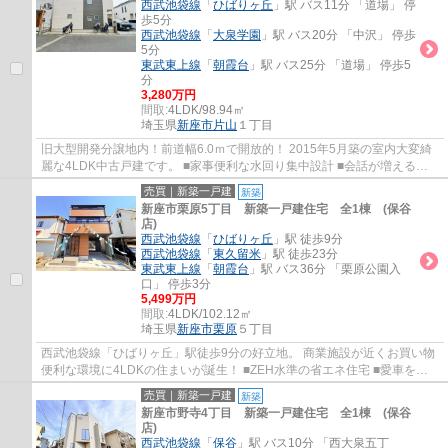
西武池袋線
「
ひばりヶ丘
」駅 バス11分 「道場」 停
歩5分
西武池袋線
「
大泉学園
」駅 バス20分 「中沢」 停歩
5分
東武東上線
「
朝霞台
」駅 バス25分 「道場」 停歩5
分
3,280万円
間取:
4LDK/98.94㎡
埼玉県
新座市
片山
１丁目
旧大型開発分譲地内！前道幅6.0ｍで開放的！ 2015年5月築の室内大変綺
麗な4LDK中古戸建です。 ■家事便利な水回り集中設計 ■会話が増えるリ
ビングイン階段 ■ウォークインクローゼット ...
売買｜新築一戸建
新築
新座市栗原5丁目 新築一戸建住宅 全1棟 (保谷
店)
西武池袋線
「
ひばりヶ丘
」駅 徒歩9分
西武池袋線
「
東久留米
」駅 徒歩23分
東武東上線
「
朝霞台
」駅 バス36分 「栗原公園入
口」 停歩3分
5,499万円
間取:
4LDK/102.12㎡
埼玉県
新座市
栗原
５丁目
西武池袋線「ひばりヶ丘」駅徒歩9分の好立地。 商業施設が近くお買い物
便利な環境に4LDKの住まいが誕生！ ■ZEH水準の省エネ住宅 ■愛車を風
雨から守るビルトインガレージ ■プライバシ...
売買｜新築一戸建
新築
新座市野寺4丁目 新築一戸建住宅 全1棟 (保谷
店)
西武池袋線
「
保谷
」駅 バス10分 「西大泉五丁