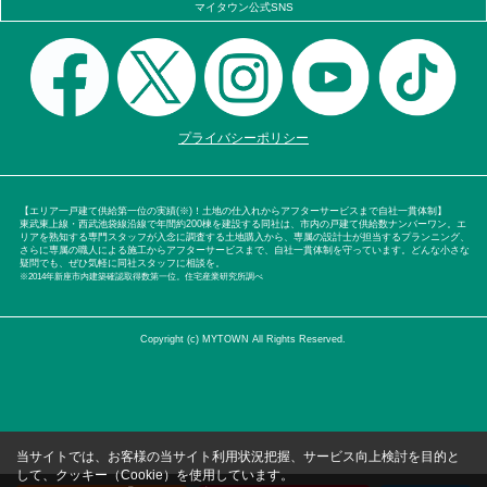
マイタウン公式SNS
プライバシーポリシー
【エリア一戸建て供給第一位の実績(※)！土地の仕入れからアフターサービスまで自社一貫体制】
東武東上線・西武池袋線沿線で年間約200棟を建設する同社は、市内の戸建て供給数ナンバーワン。エ
リアを熟知する専門スタッフが入念に調査する土地購入から、専属の設計士が担当するプランニング、
さらに専属の職人による施工からアフターサービスまで、自社一貫体制を守っています。どんな小さな
疑問でも、ぜひ気軽に同社スタッフに相談を。
※2014年新座市内建築確認取得数第一位。住宅産業研究所調べ
Copyright (c) MYTOWN All Rights Reserved.
当サイトでは、お客様の当サイト利用状況把握、サービス向上検討を目的と
して、クッキー（Cookie）を使用しています。