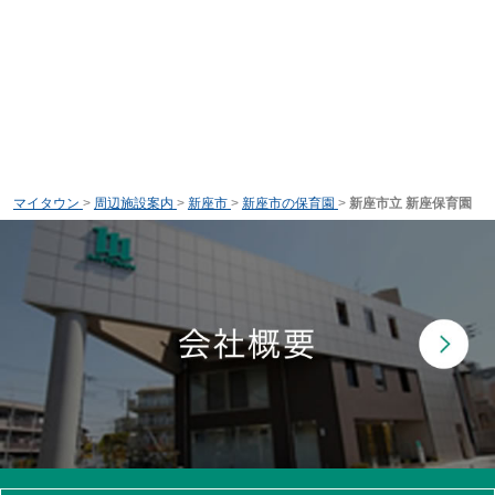
マイタウン
>
周辺施設案内
>
新座市
>
新座市の保育園
>
新座市立 新座保育園