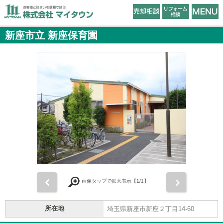
新座市立 新座保育園
前
次
画像タップで拡大表示【
1
/1】
所在地
埼玉県新座市新座２丁目14-60