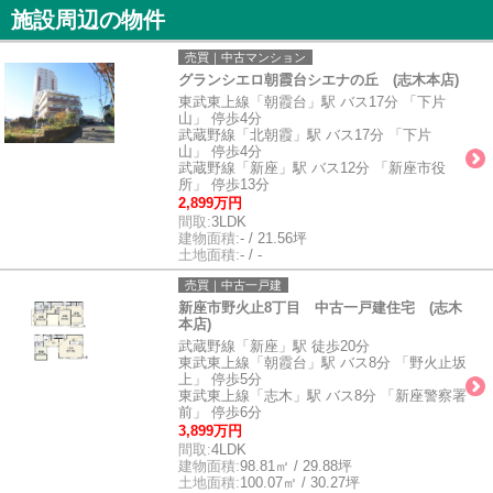
施設周辺の物件
売買｜中古マンション
グランシエロ朝霞台シエナの丘 (志木本店)
東武東上線「朝霞台」駅 バス17分 「下片
山」 停歩4分
武蔵野線「北朝霞」駅 バス17分 「下片
山」 停歩4分
武蔵野線「新座」駅 バス12分 「新座市役
所」 停歩13分
2,899万円
間取:
3LDK
建物面積:
- / 21.56坪
土地面積:
- / -
売買｜中古一戸建
新座市野火止8丁目 中古一戸建住宅 (志木
本店)
武蔵野線「新座」駅 徒歩20分
東武東上線「朝霞台」駅 バス8分 「野火止坂
上」 停歩5分
東武東上線「志木」駅 バス8分 「新座警察署
前」 停歩6分
3,899万円
間取:
4LDK
建物面積:
98.81㎡ / 29.88坪
土地面積:
100.07㎡ / 30.27坪