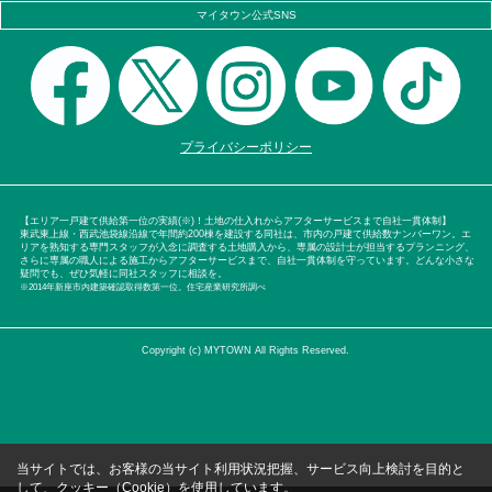
マイタウン公式SNS
プライバシーポリシー
【エリア一戸建て供給第一位の実績(※)！土地の仕入れからアフターサービスまで自社一貫体制】
東武東上線・西武池袋線沿線で年間約200棟を建設する同社は、市内の戸建て供給数ナンバーワン。エ
リアを熟知する専門スタッフが入念に調査する土地購入から、専属の設計士が担当するプランニング、
さらに専属の職人による施工からアフターサービスまで、自社一貫体制を守っています。どんな小さな
疑問でも、ぜひ気軽に同社スタッフに相談を。
※2014年新座市内建築確認取得数第一位。住宅産業研究所調べ
Copyright (c) MYTOWN All Rights Reserved.
当サイトでは、お客様の当サイト利用状況把握、サービス向上検討を目的と
して、クッキー（Cookie）を使用しています。