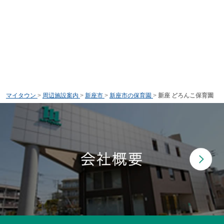
マイタウン
>
周辺施設案内
>
新座市
>
新座市の保育園
>
新座 どろんこ保育園