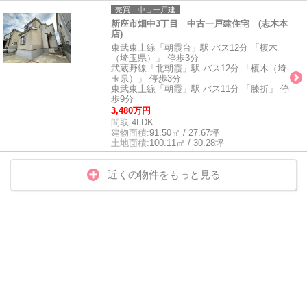
売買｜中古一戸建
新座市畑中3丁目 中古一戸建住宅 (志木本
店)
東武東上線「朝霞台」駅 バス12分 「榎木
（埼玉県）」 停歩3分
武蔵野線「北朝霞」駅 バス12分 「榎木（埼
玉県）」 停歩3分
東武東上線「朝霞」駅 バス11分 「膝折」 停
歩9分
3,480万円
間取:
4LDK
建物面積:
91.50㎡ / 27.67坪
土地面積:
100.11㎡ / 30.28坪
近くの物件をもっと見る