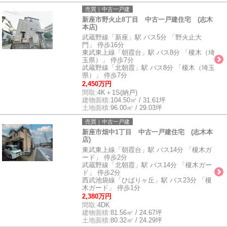
売買｜中古一戸建
新座市野火止8丁目 中古一戸建住宅 (志木
本店)
武蔵野線「新座」駅 バス5分 「野火止大
門」 停歩16分
東武東上線「朝霞台」駅 バス8分 「榎木（埼
玉県）」 停歩7分
武蔵野線「北朝霞」駅 バス8分 「榎木（埼玉
県）」 停歩7分
2,450万円
間取:
4K＋1S(納戸)
建物面積:
104.50㎡ / 31.61坪
土地面積:
96.00㎡ / 29.03坪
売買｜中古一戸建
新座市畑中1丁目 中古一戸建住宅 (志木本
店)
東武東上線「朝霞台」駅 バス14分 「榎木ガ
ード」 停歩2分
武蔵野線「北朝霞」駅 バス14分 「榎木ガー
ド」 停歩2分
西武池袋線「ひばりヶ丘」駅 バス23分 「榎
木ガード」 停歩1分
2,380万円
間取:
4DK
建物面積:
81.56㎡ / 24.67坪
土地面積:
80.32㎡ / 24.29坪