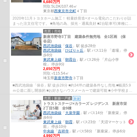
6,680万円
間取:
5LDK/107.46㎡
東京都
西東京市
北町
４丁目
2020年11月トヨタホーム施工！ 軽量鉄骨造×オール電化のこだわりが詰
まった注文住宅です。 ■角地の為、採光・通風良好 ■2台駐車可(車種によ
る) ■家事便利な水回り集中設計 ■プライバ...
売買｜売地
新座市野寺3丁目 建築条件無売地 全1区画 (保
谷店)
西武池袋線
「
保谷
」駅 徒歩28分
西武池袋線
「
ひばりヶ丘
」駅 バス11分 「道場」 停
歩8分
東武東上線
「
朝霞台
」駅 バス26分 「片山小学
校」 停歩9分
2,650万円
間取:
-/115.54㎡
埼玉県
新座市
野寺
３丁目
■西武池袋線「保谷」駅 徒歩28分 ■約34坪の建築条件なし売地 ■幅員5.9
ｍ公道に面し開放的 ■お好きなハウスメーカーで建築可能 ■小中学校まで
徒歩10分以内
売買｜新築一戸建
新築
トラストステージ×カラーズ レジデンス 新座市栄
2丁目5期 全9棟
西武池袋線
「
大泉学園
」駅 バス14分 「新座栄」 停
歩6分
東武東上線
「
朝霞
」駅 バス23分 「天沼マーケット
前」 停歩10分
中央線
「
吉祥寺
」駅 バス58分 「新座栄」 停歩6分
4,990万円