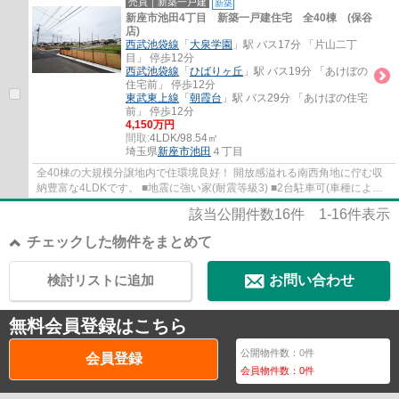
売買｜新築一戸建
新築
新座市池田4丁目 新築一戸建住宅 全40棟 (保谷
店)
西武池袋線
「
大泉学園
」駅 バス17分 「片山二丁
目」 停歩12分
西武池袋線
「
ひばりヶ丘
」駅 バス19分 「あけぼの
住宅前」 停歩12分
東武東上線
「
朝霞台
」駅 バス29分 「あけぼの住宅
前」 停歩12分
4,150万円
間取:
4LDK/98.54㎡
埼玉県
新座市
池田
４丁目
全40棟の大規模分譲地内で住環境良好！ 開放感溢れる南西角地に佇む収
納豊富な4LDKです。 ■地震に強い家(耐震等級3) ■2台駐車可(車種による)
■家事便利な水回り集中設計 ■SC・WICなど...
該当公開件数
16
件
1-16
件表示
チェックした物件をまとめて
検討リストに追加
お問い合わせ
無料会員登録はこちら
公開物件数：
0
件
会員登録
会員物件数：
0
件