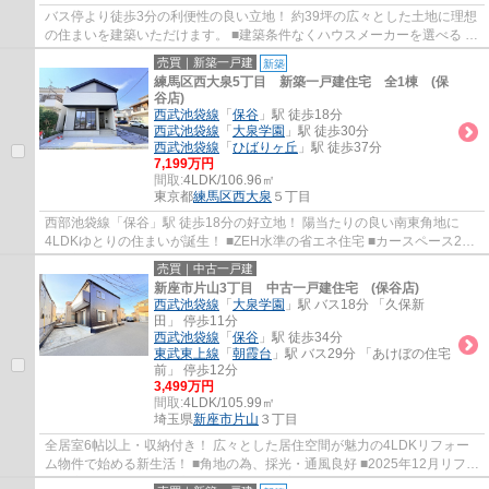
バス停より徒歩3分の利便性の良い立地！ 約39坪の広々とした土地に理想
の住まいを建築いただけます。 ■建築条件なくハウスメーカーを選べる ■
バス便充実し各方面へ好アクセス ■小学校...
売買｜新築一戸建
新築
練馬区西大泉5丁目 新築一戸建住宅 全1棟 (保
谷店)
西武池袋線
「
保谷
」駅 徒歩18分
西武池袋線
「
大泉学園
」駅 徒歩30分
西武池袋線
「
ひばりヶ丘
」駅 徒歩37分
7,199万円
間取:
4LDK/106.96㎡
東京都
練馬区
西大泉
５丁目
西部池袋線「保谷」駅 徒歩18分の好立地！ 陽当たりの良い南東角地に
4LDKゆとりの住まいが誕生！ ■ZEH水準の省エネ住宅 ■カースペース2台
分 ■家事便利な水回り集中設計 ■LDK19帖+対面...
売買｜中古一戸建
新座市片山3丁目 中古一戸建住宅 (保谷店)
西武池袋線
「
大泉学園
」駅 バス18分 「久保新
田」 停歩11分
西武池袋線
「
保谷
」駅 徒歩34分
東武東上線
「
朝霞台
」駅 バス29分 「あけぼの住宅
前」 停歩12分
3,499万円
間取:
4LDK/105.99㎡
埼玉県
新座市
片山
３丁目
全居室6帖以上・収納付き！ 広々とした居住空間が魅力の4LDKリフォー
ム物件で始める新生活！ ■角地の為、採光・通風良好 ■2025年12月リフォ
ーム完了 ■LDK16.5帖+対面式キッチン ■家事...