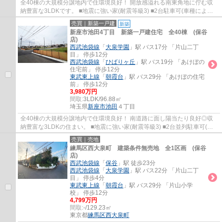
全40棟の大規模分譲地内で住環境良好！ 開放感溢れる南東角地に佇む収
納豊富な3LDKです。 ■地震に強い家(耐震等級3) ■2台駐車可(車種による)
■家事便利な水回り集中設計 ■LDK18帖+対...
売買｜新築一戸建
新築
新座市池田4丁目 新築一戸建住宅 全40棟 (保谷
店)
西武池袋線
「
大泉学園
」駅 バス17分 「片山二丁
目」 停歩12分
西武池袋線
「
ひばりヶ丘
」駅 バス19分 「あけぼの
住宅前」 停歩12分
東武東上線
「
朝霞台
」駅 バス29分 「あけぼの住宅
前」 停歩12分
3,980万円
間取:
3LDK/96.88㎡
埼玉県
新座市
池田
４丁目
全40棟の大規模分譲地内で住環境良好！ 南道路に面し陽当たり良好◎収
納豊富な3LDKの住まい。 ■地震に強い家(耐震等級3) ■2台並列駐車可(車
種による) ■家事便利な水回り集中設計 ■全居...
売買｜売地
練馬区西大泉町 建築条件無売地 全1区画 (保谷
店)
西武池袋線
「
保谷
」駅 徒歩23分
西武池袋線
「
大泉学園
」駅 バス22分 「片山二丁
目」 停歩4分
東武東上線
「
朝霞台
」駅 バス29分 「片山小学
校」 停歩12分
4,799万円
間取:
-/129.23㎡
東京都
練馬区
西大泉町