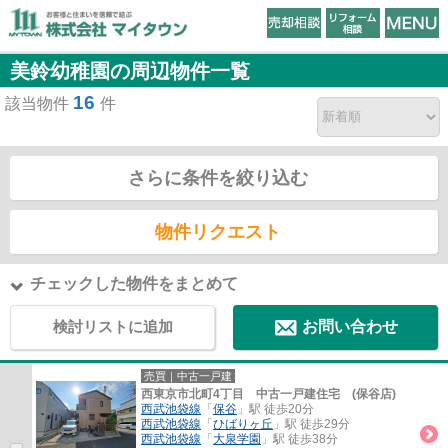
美鈴幼稚園の周辺物件一覧
16
該当物件
件
さらに条件を絞り込む
物件リクエスト
チェックした物件をまとめて
検討リストに追加
お問い合わせ
売買｜中古一戸建
西東京市北町4丁目 中古一戸建住宅 (保谷店)
西武池袋線
「
保谷
」駅 徒歩20分
西武池袋線
「
ひばりヶ丘
」駅 徒歩29分
西武池袋線
「
大泉学園
」駅 徒歩38分