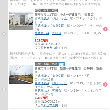
南道路に面しており陽当たり良好！ 収納多くスッキリと暮らしやすい
3LDKの住まい！ ■ZEH水準の省エネ住宅 ■家事便利な水回り集中設計
■LDK15帖(2面採光で開放的) ■会話が弾む対面式キ...
売買｜中古一戸建
新座市片山1丁目 中古一戸建住宅 (保谷店)
西武池袋線
「
ひばりヶ丘
」駅 バス11分 「道場」 停
歩5分
西武池袋線
「
大泉学園
」駅 バス20分 「中沢」 停歩
5分
東武東上線
「
朝霞台
」駅 バス25分 「道場」 停歩5
分
3,280万円
間取:
4LDK/98.94㎡
埼玉県
新座市
片山
１丁目
旧大型開発分譲地内！前道幅6.0ｍで開放的！ 2015年5月築の室内大変綺
麗な4LDK中古戸建です。 ■家事便利な水回り集中設計 ■会話が増えるリ
ビングイン階段 ■ウォークインクローゼット ...
売買｜新築一戸建
新築
新座市池田4丁目 新築一戸建住宅 全40棟 (保谷
店)
西武池袋線
「
大泉学園
」駅 バス17分 「片山二丁
目」 停歩12分
西武池袋線
「
ひばりヶ丘
」駅 バス19分 「あけぼの
住宅前」 停歩12分
東武東上線
「
朝霞台
」駅 バス29分 「あけぼの住宅
前」 停歩12分
4,380万円
間取:
3LDK/96.05㎡
埼玉県
新座市
池田
４丁目