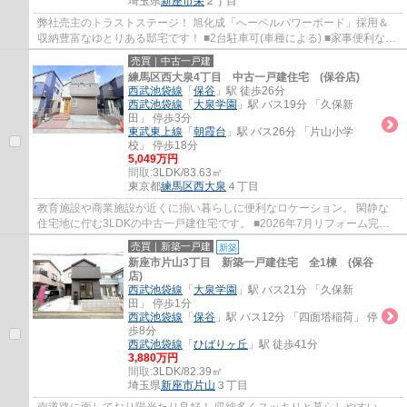
埼玉県
新座市
栄
２丁目
弊社売主のトラストステージ！ 旭化成「へーベルパワーボード」採用＆
収納豊富なゆとりある邸宅です！ ■2台駐車可(車種による) ■家事便利な水
回り集中設計 ■LDK17帖以上(折上天井採用...
売買｜中古一戸建
練馬区西大泉4丁目 中古一戸建住宅 (保谷店)
西武池袋線
「
保谷
」駅 徒歩26分
西武池袋線
「
大泉学園
」駅 バス19分 「久保新
田」 停歩3分
東武東上線
「
朝霞台
」駅 バス26分 「片山小学
校」 停歩18分
5,049万円
間取:
3LDK/83.63㎡
東京都
練馬区
西大泉
４丁目
教育施設や商業施設が近くに揃い暮らしに便利なロケーション。 閑静な
住宅地に佇む3LDKの中古一戸建住宅です。 ■2026年7月リフォーム完了 ■
家事便利な水回り集中設計 ■LDK18.4帖(3面...
売買｜新築一戸建
新築
新座市片山3丁目 新築一戸建住宅 全1棟 (保谷
店)
西武池袋線
「
大泉学園
」駅 バス21分 「久保新
田」 停歩1分
西武池袋線
「
保谷
」駅 バス12分 「四面塔稲荷」 停
歩8分
西武池袋線
「
ひばりヶ丘
」駅 徒歩41分
3,880万円
間取:
3LDK/82.39㎡
埼玉県
新座市
片山
３丁目