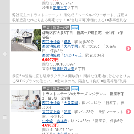
間取:
3LDK/98.74㎡
埼玉県
新座市
栄
２丁目
弊社売主のトラストステージ！ 旭化成「へーベルパワーボード」採用＆
収納豊富なゆとりある邸宅です！ ■2台駐車可(車種による) ■家事便利な水
回り集中設計 ■LDK17帖以上(折上天井採用...
売買｜新築一戸建
新築
練馬区西大泉5丁目 新築一戸建住宅 全1棟 (保
谷店)
西武池袋線
「
保谷
」駅 徒歩20分
西武池袋線
「
大泉学園
」駅 バス20分 「久保新
田」 停歩8分
西武池袋線
「
ひばりヶ丘
」駅 徒歩34分
6,990万円
間取:
5LDK/103.09㎡
東京都
練馬区
西大泉
５丁目
前面6ｍ道路に面し駐車ラクラク＆開放的！ 閑静な住宅地に佇むゆとりあ
る5LDKプランの住まい。 ■南向きの為、陽当たり良好 ■耐震等級3取得の
地震に強い家 ■LDK18.2帖+対面式キッチン ...
売買｜新築一戸建
新築
トラストステージ×カラーズ レジデンス 新座市栄
2丁目5期 全9棟
西武池袋線
「
大泉学園
」駅 バス14分 「新座栄」 停
歩6分
東武東上線
「
朝霞
」駅 バス23分 「天沼マーケット
前」 停歩10分
中央線
「
吉祥寺
」駅 バス58分 「新座栄」 停歩6分
4,690万円
間取:
4LDK/97.29㎡