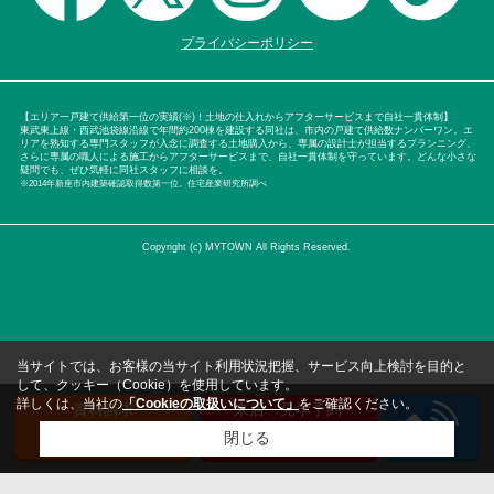
プライバシーポリシー
【エリア一戸建て供給第一位の実績(※)！土地の仕入れからアフターサービスまで自社一貫体制】
東武東上線・西武池袋線沿線で年間約200棟を建設する同社は、市内の戸建て供給数ナンバーワン。エ
リアを熟知する専門スタッフが入念に調査する土地購入から、専属の設計士が担当するプランニング、
さらに専属の職人による施工からアフターサービスまで、自社一貫体制を守っています。どんな小さな
疑問でも、ぜひ気軽に同社スタッフに相談を。
※2014年新座市内建築確認取得数第一位。住宅産業研究所調べ
Copyright (c) MYTOWN All Rights Reserved.
当サイトでは、お客様の当サイト利用状況把握、サービス向上検討を目的と
して、クッキー（Cookie）を使用しています。
詳しくは、当社の
「Cookieの取扱いについて」
をご確認ください。
資料請求
来店・見学予約
（無料）
（無料）
閉じる