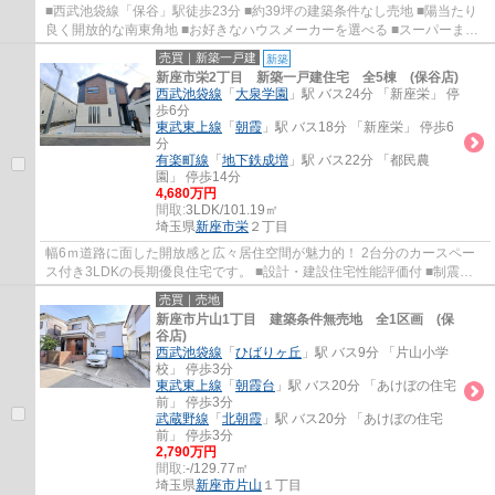
■西武池袋線「保谷」駅徒歩23分 ■約39坪の建築条件なし売地 ■陽当たり
良く開放的な南東角地 ■お好きなハウスメーカーを選べる ■スーパーまで
徒歩3分 ■公園が多く緑豊かな住宅地
売買｜新築一戸建
新築
新座市栄2丁目 新築一戸建住宅 全5棟 (保谷店)
西武池袋線
「
大泉学園
」駅 バス24分 「新座栄」 停
歩6分
東武東上線
「
朝霞
」駅 バス18分 「新座栄」 停歩6
分
有楽町線
「
地下鉄成増
」駅 バス22分 「都民農
園」 停歩14分
4,680万円
間取:
3LDK/101.19㎡
埼玉県
新座市
栄
２丁目
幅6ｍ道路に面した開放感と広々居住空間が魅力的！ 2台分のカースペー
ス付き3LDKの長期優良住宅です。 ■設計・建設住宅性能評価付 ■制震ダ
ンパー搭載 ■家事便利な水回り集中設計 ■LDK...
売買｜売地
新座市片山1丁目 建築条件無売地 全1区画 (保
谷店)
西武池袋線
「
ひばりヶ丘
」駅 バス9分 「片山小学
校」 停歩3分
東武東上線
「
朝霞台
」駅 バス20分 「あけぼの住宅
前」 停歩3分
武蔵野線
「
北朝霞
」駅 バス20分 「あけぼの住宅
前」 停歩3分
2,790万円
間取:
-/129.77㎡
埼玉県
新座市
片山
１丁目