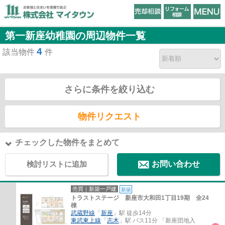
第一新座幼稚園の周辺物件一覧
4
該当物件
件
さらに条件を絞り込む
物件リクエスト
チェックした物件をまとめて
検討リストに追加
お問い合わせ
売買｜新築一戸建
新築
トラストステージ 新座市大和田1丁目19期 全24
棟
武蔵野線
「
新座
」駅 徒歩14分
東武東上線
「
志木
」駅 バス11分 「新座団地入