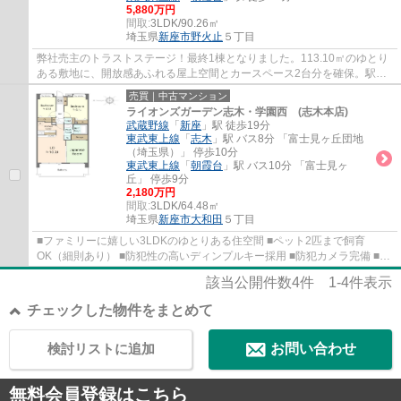
5,880万円
間取:
3LDK/90.26㎡
埼玉県
新座市
野火止
５丁目
弊社売主のトラストステージ！最終1棟となりました。113.10㎡のゆとり
ある敷地に、開放感あふれる屋上空間とカースペース2台分を確保。駅徒
歩8～9分の利便性と快適な住環境を兼ね備え...
売買｜中古マンション
ライオンズガーデン志木・学園西 (志木本店)
武蔵野線
「
新座
」駅 徒歩19分
東武東上線
「
志木
」駅 バス8分 「富士見ヶ丘団地
（埼玉県）」 停歩10分
東武東上線
「
朝霞台
」駅 バス10分 「富士見ヶ
丘」 停歩9分
2,180万円
間取:
3LDK/64.48㎡
埼玉県
新座市
大和田
５丁目
■ファミリーに嬉しい3LDKのゆとりある住空間 ■ペット2匹まで飼育
OK（細則あり） ■防犯性の高いディンプルキー採用 ■防犯カメラ完備 ■小
学校近く通学に便利な住環境 ■商業施設が徒歩圏...
該当公開件数
4
件
1-4
件表示
チェックした物件をまとめて
検討リストに追加
お問い合わせ
無料会員登録はこちら