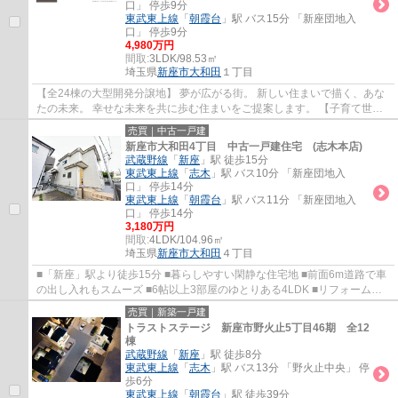
口」 停歩9分
東武東上線
「
朝霞台
」駅 バス15分 「新座団地入
口」 停歩9分
4,980万円
間取:
3LDK/98.53㎡
埼玉県
新座市
大和田
１丁目
【全24棟の大型開発分譲地】 夢が広がる街。 新しい住まいで描く、あな
たの未来。 幸せな未来を共に歩む住まいをご提案します。 【子育て世帯
にオススメ】 小学校まで徒歩3～4分、中...
売買｜中古一戸建
新座市大和田4丁目 中古一戸建住宅 (志木本店)
武蔵野線
「
新座
」駅 徒歩15分
東武東上線
「
志木
」駅 バス10分 「新座団地入
口」 停歩14分
東武東上線
「
朝霞台
」駅 バス11分 「新座団地入
口」 停歩14分
3,180万円
間取:
4LDK/104.96㎡
埼玉県
新座市
大和田
４丁目
■「新座」駅より徒歩15分 ■暮らしやすい閑静な住宅地 ■前面6m道路で車
の出し入れもスムーズ ■6帖以上3部屋のゆとりある4LDK ■リフォーム完
了済のためすぐに新生活が始められます
売買｜新築一戸建
トラストステージ 新座市野火止5丁目46期 全12
棟
武蔵野線
「
新座
」駅 徒歩8分
東武東上線
「
志木
」駅 バス13分 「野火止中央」 停
歩6分
東武東上線
「
朝霞台
」駅 徒歩39分