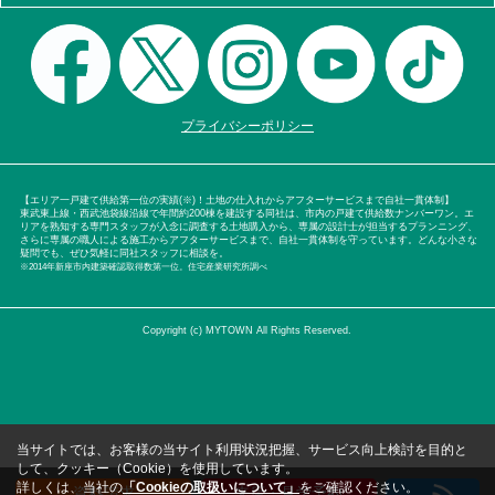
プライバシーポリシー
【エリア一戸建て供給第一位の実績(※)！土地の仕入れからアフターサービスまで自社一貫体制】
東武東上線・西武池袋線沿線で年間約200棟を建設する同社は、市内の戸建て供給数ナンバーワン。エ
リアを熟知する専門スタッフが入念に調査する土地購入から、専属の設計士が担当するプランニング、
さらに専属の職人による施工からアフターサービスまで、自社一貫体制を守っています。どんな小さな
疑問でも、ぜひ気軽に同社スタッフに相談を。
※2014年新座市内建築確認取得数第一位。住宅産業研究所調べ
Copyright (c) MYTOWN All Rights Reserved.
当サイトでは、お客様の当サイト利用状況把握、サービス向上検討を目的と
して、クッキー（Cookie）を使用しています。
詳しくは、当社の
「Cookieの取扱いについて」
をご確認ください。
資料請求
来店・見学予約