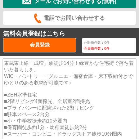
メールでお問い合わせする(無料)
電話でお問い合わせする
無料会員登録はこちら
公開物件数：
0
件
会員登録
会員物件数：
0
件
東武東上線「成増」駅徒歩14分！緑豊かな住宅街で落ち着
いた暮らしを。
WIC・パントリー・グルニエ・備蓄倉庫・床下収納付きで
ゆとりのある収納が可能です♪
■ZEH水準住宅
■2階リビング4面採光、全居室2面採光
■プライバシーに配慮された2階リビング
■駐車スペース2台分
■小・中学校徒歩約10分圏内
■保育園徒歩約1分・幼稚園徒歩約2分
■スーパー・コンビニ・ドラッグストア徒歩10分圏内