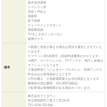
温水洗浄便座
トイレ２ヶ所
浴室１坪以上
床暖房
床下収納
ウォークインクロゼット
屋根裏収納
TVモニタ付インターホン
複層ガラス
※図面と現況が異なる場合は現況を優先とさせていた
だきます。
※フラット35S利用可（別途申請費用がかかります）
※網戸、カーテンレール、TVアンテナ、物干し金物は
オプションとなります。
備考
※電波障害とうによるケーブルテレビ、共鳴アンテナ
申込みはお客様負担となります。
※司法書士・土地家屋調査士は当社指定となります。
建物表示登記費用：102,000円(税込)
※駐車場は車種制限がある場合がございます。
株式会社マイタウン
埼玉県朝霞市三原２丁目19-20
TEL:0120-762-666