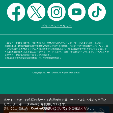
プライバシーポリシー
【エリア一戸建て供給第一位の実績(※)！土地の仕入れからアフターサービスまで自社一貫体制】
東武東上線・西武池袋線沿線で年間約200棟を建設する同社は、市内の戸建て供給数ナンバーワン。エ
リアを熟知する専門スタッフが入念に調査する土地購入から、専属の設計士が担当するプランニング、
さらに専属の職人による施工からアフターサービスまで、自社一貫体制を守っています。どんな小さな
疑問でも、ぜひ気軽に同社スタッフに相談を。
※2014年新座市内建築確認取得数第一位。住宅産業研究所調べ
Copyright (c) MYTOWN All Rights Reserved.
当サイトでは、お客様の当サイト利用状況把握、サービス向上検討を目的と
して、クッキー（Cookie）を使用しています。
詳しくは、当社の
「Cookieの取扱いについて」
をご確認ください。
資料請求
来店・見学予約