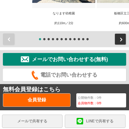
なります幼稚園
板橋区立
約110m／2分
約600
前
メールでお問い合わせする(無料)
電話でお問い合わせする
無料会員登録はこちら
公開物件数：
0
件
会員登録
会員物件数：
0
件
メールで共有する
LINEで共有する