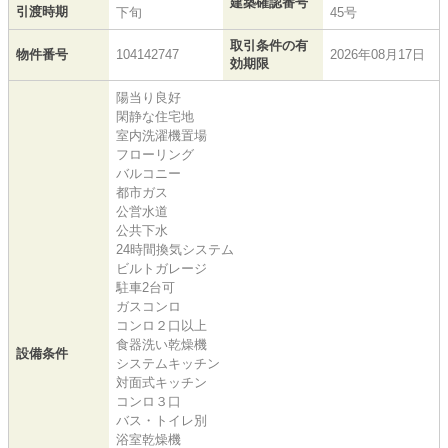
建築確認番号
引渡時期
下旬
45号
取引条件の有
物件番号
104142747
2026年08月17日
効期限
陽当り良好
閑静な住宅地
室内洗濯機置場
フローリング
バルコニー
都市ガス
公営水道
公共下水
24時間換気システム
ビルトガレージ
駐車2台可
ガスコンロ
コンロ２口以上
食器洗い乾燥機
設備条件
システムキッチン
対面式キッチン
コンロ３口
バス・トイレ別
浴室乾燥機