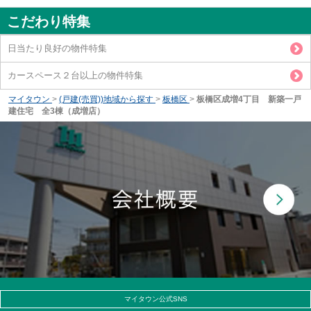
こだわり特集
日当たり良好の物件特集
カースペース２台以上の物件特集
マイタウン
>
(戸建(売買))地域から探す
>
板橋区
>
板橋区成増4丁目 新築一戸
建住宅 全3棟（成増店）
マイタウン公式SNS