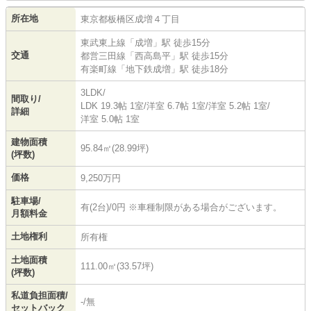
所在地
東京都
板橋区
成増
４丁目
東武東上線
「
成増
」駅 徒歩15分
交通
都営三田線
「
西高島平
」駅 徒歩15分
有楽町線
「
地下鉄成増
」駅 徒歩18分
3LDK/
間取り/
LDK 19.3帖 1室
/
洋室 6.7帖 1室
/
洋室 5.2帖 1室
/
詳細
洋室 5.0帖 1室
建物面積
95.84㎡(28.99坪)
(坪数)
価格
9,250万円
駐車場/
有(2台)/0円 ※車種制限がある場合がございます。
月額料金
土地権利
所有権
土地面積
111.00㎡(33.57坪)
(坪数)
私道負担面積/
-/無
セットバック