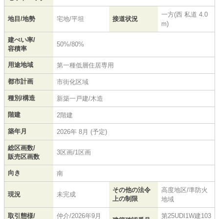
一方(西 私道 4.0
地目/地勢
宅地/平坦
接道状況
m)
建ぺい率/
50%/80%
容積率
用途地域
第一種低層住居専用
都市計画
市街化区域
種別/構造
新築一戸建/木造
階建
2階建
築年月
2026年 8月 (予定)
総区画数/
3区画/1区画
販売区画数
向き
南
その他の法令
高度地区/準防火
現況
未完成
上の制限
地域
取引態様/
仲介/2026年9月
第25UDI1W建103