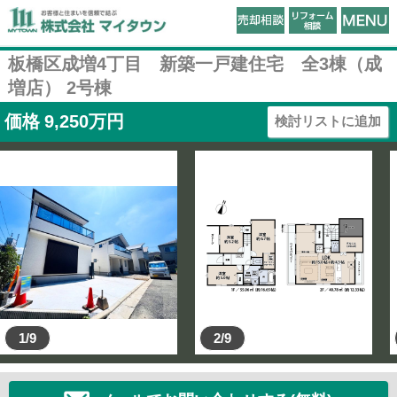
板橋区成増4丁目 新築一戸建住宅 全3棟（成
増店） 2号棟
価格
9,250
万円
検討リストに追加
1/9
2/9