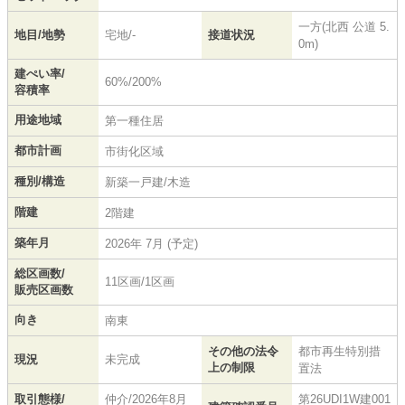
一方(北西 公道 5.
地目/地勢
宅地/-
接道状況
0m)
建ぺい率/
60%/200%
容積率
用途地域
第一種住居
都市計画
市街化区域
種別/構造
新築一戸建/木造
階建
2階建
築年月
2026年 7月 (予定)
総区画数/
11区画/1区画
販売区画数
向き
南東
その他の法令
都市再生特別措
現況
未完成
上の制限
置法
取引態様/
仲介/2026年8月
第26UDI1W建001