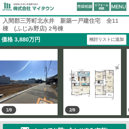
入間郡三芳町北永井 新築一戸建住宅 全11
棟 (ふじみ野店) 2号棟
価格
3,880
万円
検討リストに追加
1/9
2/9