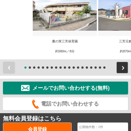
桑の実三芳保育園
三芳元
約580m／8分
約870
前
メールでお問い合わせする(無料)
電話でお問い合わせする
無料会員登録はこちら
公開物件数：
0
件
会員登録