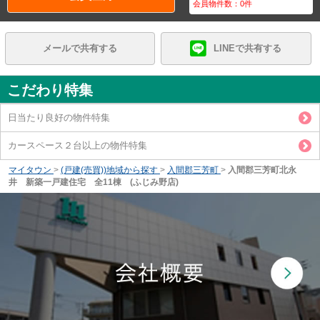
会員物件数：
0
件
メールで共有する
LINEで共有する
こだわり特集
日当たり良好の物件特集
カースペース２台以上の物件特集
マイタウン
>
(戸建(売買))地域から探す
>
入間郡三芳町
>
入間郡三芳町北永
井 新築一戸建住宅 全11棟 (ふじみ野店)