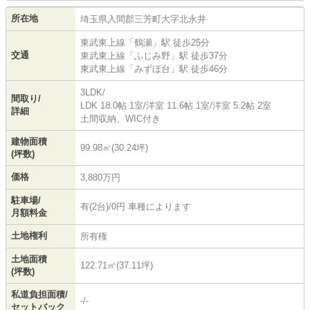
所在地
埼玉県
入間郡三芳町
大字北永井
東武東上線
「
鶴瀬
」駅 徒歩25分
交通
東武東上線
「
ふじみ野
」駅 徒歩37分
東武東上線
「
みずほ台
」駅 徒歩46分
3LDK/
間取り/
LDK 18.0帖 1室
/
洋室 11.6帖 1室
/
洋室 5.2帖 2室
詳細
土間収納、WIC付き
建物面積
99.98㎡(30.24坪)
(坪数)
価格
3,880万円
駐車場/
有(2台)/0円 車種によります
月額料金
土地権利
所有権
土地面積
122.71㎡(37.11坪)
(坪数)
私道負担面積/
-/-
セットバック