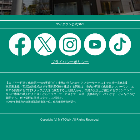
マイタウン公式SNS
プライバシーポリシー
【エリア一戸建て供給第一位の実績(※)！土地の仕入れからアフターサービスまで自社一貫体制】
東武東上線・西武池袋線沿線で年間約200棟を建設する同社は、市内の戸建て供給数ナンバーワン。エ
リアを熟知する専門スタッフが入念に調査する土地購入から、専属の設計士が担当するプランニング、
さらに専属の職人による施工からアフターサービスまで、自社一貫体制を守っています。どんな小さな
疑問でも、ぜひ気軽に同社スタッフに相談を。
※2014年新座市内建築確認取得数第一位。住宅産業研究所調べ
Copyright (c) MYTOWN All Rights Reserved.