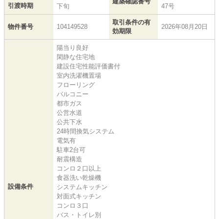
建築確認番号
引渡時期
下旬
47号
取引条件の有
物件番号
104149528
2026年08月20日
効期限
陽当り良好
閑静な住宅地
建設住宅性能評価書付
室内洗濯機置場
フローリング
バルコニー
都市ガス
公営水道
公共下水
24時間換気システム
電気有
駐車2台可
耐震構造
コンロ２口以上
食器洗い乾燥機
設備条件
システムキッチン
対面式キッチン
コンロ３口
バス・トイレ別