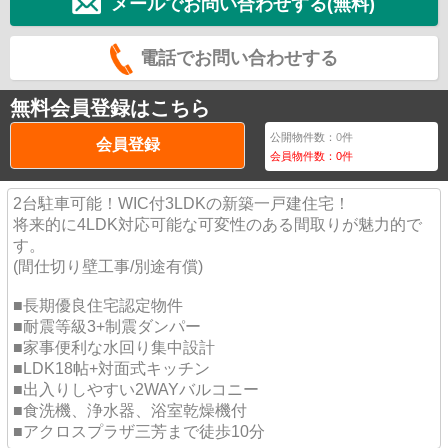
メールでお問い合わせする(無料)
電話でお問い合わせする
無料会員登録はこちら
公開物件数：
0
件
会員登録
会員物件数：
0
件
2台駐車可能！WIC付3LDKの新築一戸建住宅！
将来的に4LDK対応可能な可変性のある間取りが魅力的で
す。
(間仕切り壁工事/別途有償)
■長期優良住宅認定物件
■耐震等級3+制震ダンパー
■家事便利な水回り集中設計
■LDK18帖+対面式キッチン
■出入りしやすい2WAYバルコニー
■食洗機、浄水器、浴室乾燥機付
■アクロスプラザ三芳まで徒歩10分