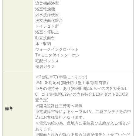
追焚機能浴室
浴室乾燥機
温水洗浄便座
洗髪洗面化粧台
トイレ２ヶ所
浴室１坪以上
独立洗面台
床下収納
ウォークインクロゼット
TVモニタ付インターホン
宅配ボックス
複層ガラス
※2台駐車可(車種によります)
※4LDK対応可(間仕切り壁工事/別途有償)
※その他持分：あり(未利用地15.70㎡の内各持分1/1
8、ゴミ集積所6.29㎡の内各持分1/18※ダストBOX設
置予定)
※開発道路は三芳町へ帰属
備考
※電波障害等によるケーブルTV、共聴アンテナ等の申
込はお客様負担となります。
※電気供給の為、敷地内に電柱及び支線が入る場合が
あります。
※図面と現況が異なる場合は現況優先とさせていただ