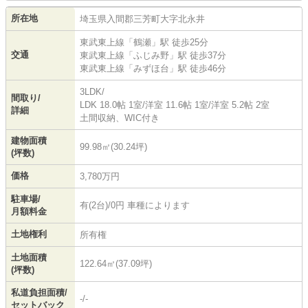
所在地
埼玉県
入間郡三芳町
大字北永井
東武東上線
「
鶴瀬
」駅 徒歩25分
交通
東武東上線
「
ふじみ野
」駅 徒歩37分
東武東上線
「
みずほ台
」駅 徒歩46分
3LDK/
間取り/
LDK 18.0帖 1室
/
洋室 11.6帖 1室
/
洋室 5.2帖 2室
詳細
土間収納、WIC付き
建物面積
99.98㎡(30.24坪)
(坪数)
価格
3,780万円
駐車場/
有(2台)/0円 車種によります
月額料金
土地権利
所有権
土地面積
122.64㎡(37.09坪)
(坪数)
私道負担面積/
-/-
セットバック