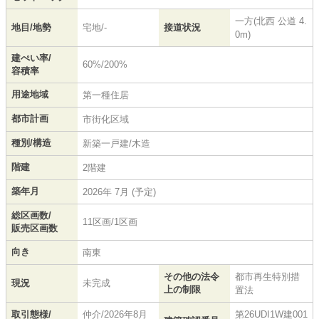
一方(北西 公道 4.
地目/地勢
宅地/-
接道状況
0m)
建ぺい率/
60%/200%
容積率
用途地域
第一種住居
都市計画
市街化区域
種別/構造
新築一戸建/木造
階建
2階建
築年月
2026年 7月 (予定)
総区画数/
11区画/1区画
販売区画数
向き
南東
その他の法令
都市再生特別措
現況
未完成
上の制限
置法
取引態様/
仲介/2026年8月
第26UDI1W建001