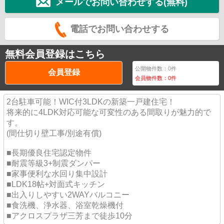
メールでお問い合わせする(無料)
電話でお問い合わせする
無料会員登録はこちら
公開物件数：
0
件
会員登録
会員物件数：
0
件
2台駐車可能！WIC付3LDKの新築一戸建住宅！
将来的に4LDK対応可能な可変性のある間取りが魅力的で
す。
(間仕切り壁工事/別途有償)
■長期優良住宅認定物件
■耐震等級3+制震ダンパー
■家事便利な水回り集中設計
■LDK18帖+対面式キッチン
■出入りしやすい2WAYバルコニー
■食洗機、浄水器、浴室乾燥機付
■アクロスプラザ三芳まで徒歩10分