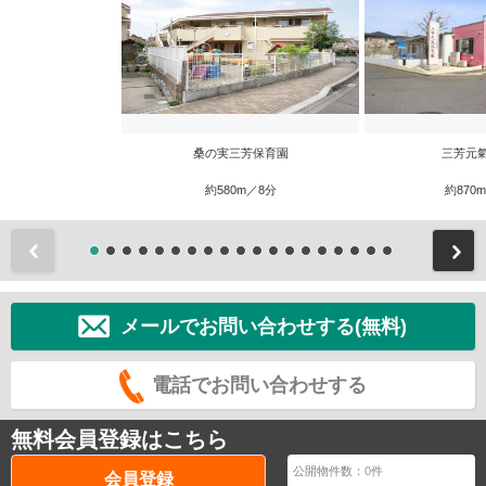
桑の実三芳保育園
三芳元
約580m／8分
約870
前
メールでお問い合わせする(無料)
電話でお問い合わせする
無料会員登録はこちら
公開物件数：
0
件
会員登録