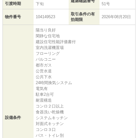
建築確認番号
引渡時期
下旬
51号
取引条件の有
物件番号
104149523
2026年08月20日
効期限
陽当り良好
閑静な住宅地
建設住宅性能評価書付
室内洗濯機置場
フローリング
バルコニー
都市ガス
公営水道
公共下水
24時間換気システム
電気有
駐車2台可
耐震構造
コンロ２口以上
食器洗い乾燥機
設備条件
システムキッチン
対面式キッチン
コンロ３口
バス・トイレ別