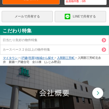
会員物件数：
0
件
メールで共有する
LINEで共有する
こだわり特集
日当たり良好の物件特集
カースペース２台以上の物件特集
マイタウン
>
(戸建(売買))地域から探す
>
入間郡三芳町
>
入間郡三芳町北永
井 新築一戸建住宅 全11棟 (ふじみ野店)