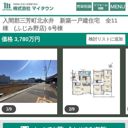
入間郡三芳町北永井 新築一戸建住宅 全11
棟 (ふじみ野店) 6号棟
価格
3,780
万円
検討リストに追加
1/9
2/9