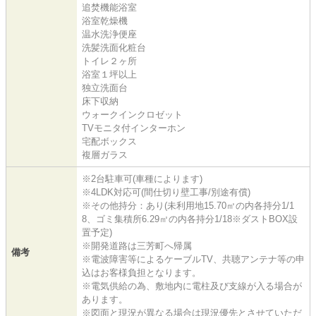
追焚機能浴室
浴室乾燥機
温水洗浄便座
洗髪洗面化粧台
トイレ２ヶ所
浴室１坪以上
独立洗面台
床下収納
ウォークインクロゼット
TVモニタ付インターホン
宅配ボックス
複層ガラス
※2台駐車可(車種によります)
※4LDK対応可(間仕切り壁工事/別途有償)
※その他持分：あり(未利用地15.70㎡の内各持分1/1
8、ゴミ集積所6.29㎡の内各持分1/18※ダストBOX設
置予定)
※開発道路は三芳町へ帰属
備考
※電波障害等によるケーブルTV、共聴アンテナ等の申
込はお客様負担となります。
※電気供給の為、敷地内に電柱及び支線が入る場合が
あります。
※図面と現況が異なる場合は現況優先とさせていただ