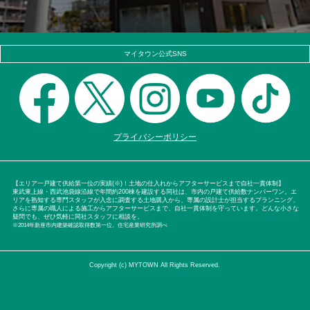
マイタウン公式SNS
プライバシーポリシー
【エリア一戸建て供給第一位の実績(※)！土地の仕入れからアフターサービスまで自社一貫体制】
東武東上線・西武池袋線沿線で年間約200棟を建設する同社は、市内の戸建て供給数ナンバーワン。エ
リアを熟知する専門スタッフが入念に調査する土地購入から、専属の設計士が担当するプランニング、
さらに専属の職人による施工からアフターサービスまで、自社一貫体制を守っています。どんな小さな
疑問でも、ぜひ気軽に同社スタッフに相談を。
※2014年新座市内建築確認取得数第一位。住宅産業研究所調べ
Copyright (c) MYTOWN All Rights Reserved.