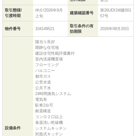
取引態様/
仲介/2026年9月
第26UDI1W建001
建築確認番号
引渡時期
上旬
57号
取引条件の有
物件番号
104149521
2026年08月20日
効期限
陽当り良好
閑静な住宅地
建設住宅性能評価書付
室内洗濯機置場
フローリング
バルコニー
都市ガス
公営水道
公共下水
24時間換気システム
電気有
駐車2台可
耐震構造
コンロ２口以上
食器洗い乾燥機
設備条件
システムキッチン
対面式キッチン