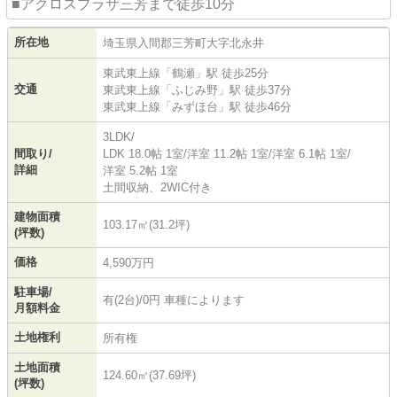
■アクロスプラザ三芳まで徒歩10分
所在地
埼玉県
入間郡三芳町
大字北永井
東武東上線
「
鶴瀬
」駅 徒歩25分
交通
東武東上線
「
ふじみ野
」駅 徒歩37分
東武東上線
「
みずほ台
」駅 徒歩46分
3LDK/
間取り/
LDK 18.0帖 1室
/
洋室 11.2帖 1室
/
洋室 6.1帖 1室
/
詳細
洋室 5.2帖 1室
土間収納、2WIC付き
建物面積
103.17㎡(31.2坪)
(坪数)
価格
4,590万円
駐車場/
有(2台)/0円 車種によります
月額料金
土地権利
所有権
土地面積
124.60㎡(37.69坪)
(坪数)