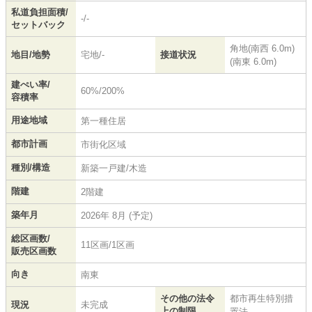
私道負担面積/
-/-
セットバック
角地(南西 6.0m)
地目/地勢
宅地/-
接道状況
(南東 6.0m)
建ぺい率/
60%/200%
容積率
用途地域
第一種住居
都市計画
市街化区域
種別/構造
新築一戸建/木造
階建
2階建
築年月
2026年 8月 (予定)
総区画数/
11区画/1区画
販売区画数
向き
南東
その他の法令
都市再生特別措
現況
未完成
上の制限
置法