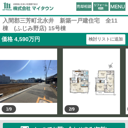
入間郡三芳町北永井 新築一戸建住宅 全11
棟 (ふじみ野店) 15号棟
価格
4,590
万円
検討リストに追加
1/9
2/9