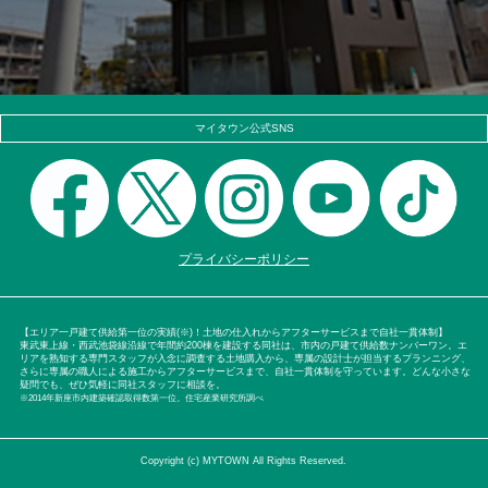
マイタウン公式SNS
プライバシーポリシー
【エリア一戸建て供給第一位の実績(※)！土地の仕入れからアフターサービスまで自社一貫体制】
東武東上線・西武池袋線沿線で年間約200棟を建設する同社は、市内の戸建て供給数ナンバーワン。エ
リアを熟知する専門スタッフが入念に調査する土地購入から、専属の設計士が担当するプランニング、
さらに専属の職人による施工からアフターサービスまで、自社一貫体制を守っています。どんな小さな
疑問でも、ぜひ気軽に同社スタッフに相談を。
※2014年新座市内建築確認取得数第一位。住宅産業研究所調べ
Copyright (c) MYTOWN All Rights Reserved.