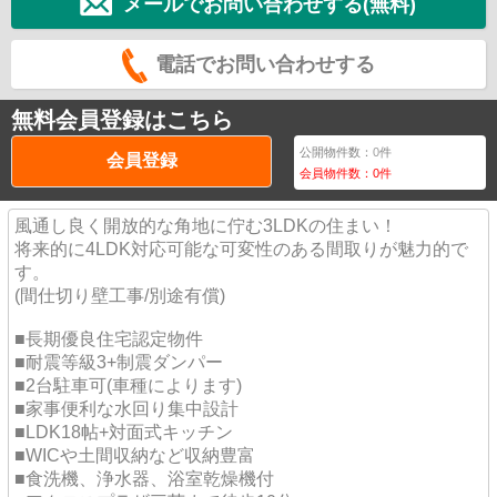
メールでお問い合わせする(無料)
電話でお問い合わせする
無料会員登録はこちら
公開物件数：
0
件
会員登録
会員物件数：
0
件
風通し良く開放的な角地に佇む3LDKの住まい！
将来的に4LDK対応可能な可変性のある間取りが魅力的で
す。
(間仕切り壁工事/別途有償)
■長期優良住宅認定物件
■耐震等級3+制震ダンパー
■2台駐車可(車種によります)
■家事便利な水回り集中設計
■LDK18帖+対面式キッチン
■WICや土間収納など収納豊富
■食洗機、浄水器、浴室乾燥機付