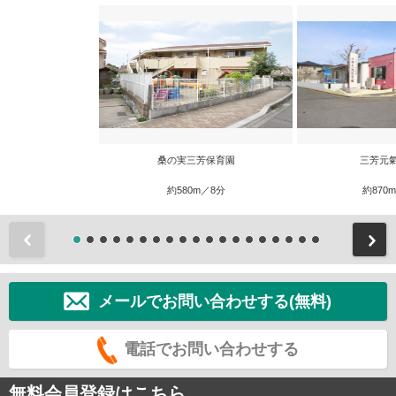
桑の実三芳保育園
三芳元
約580m／8分
約870
前
メールでお問い合わせする(無料)
電話でお問い合わせする
無料会員登録はこちら