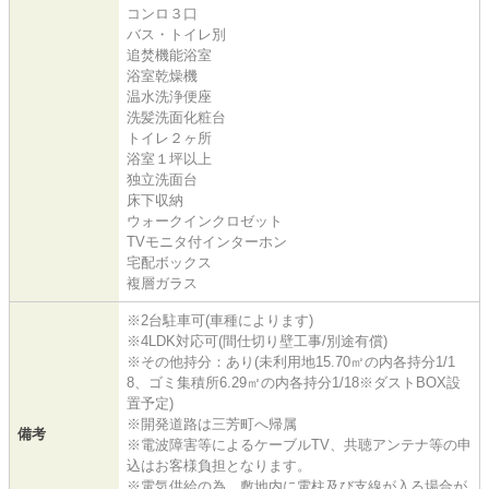
コンロ３口
バス・トイレ別
追焚機能浴室
浴室乾燥機
温水洗浄便座
洗髪洗面化粧台
トイレ２ヶ所
浴室１坪以上
独立洗面台
床下収納
ウォークインクロゼット
TVモニタ付インターホン
宅配ボックス
複層ガラス
※2台駐車可(車種によります)
※4LDK対応可(間仕切り壁工事/別途有償)
※その他持分：あり(未利用地15.70㎡の内各持分1/1
8、ゴミ集積所6.29㎡の内各持分1/18※ダストBOX設
置予定)
※開発道路は三芳町へ帰属
備考
※電波障害等によるケーブルTV、共聴アンテナ等の申
込はお客様負担となります。
※電気供給の為、敷地内に電柱及び支線が入る場合が