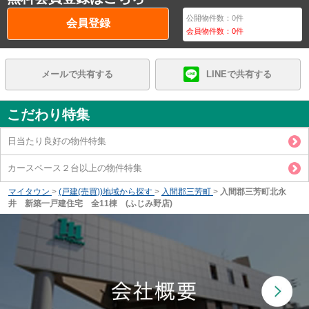
公開物件数：
0
件
会員登録
会員物件数：
0
件
メールで共有する
LINEで共有する
こだわり特集
日当たり良好の物件特集
カースペース２台以上の物件特集
マイタウン
>
(戸建(売買))地域から探す
>
入間郡三芳町
>
入間郡三芳町北永
井 新築一戸建住宅 全11棟 (ふじみ野店)