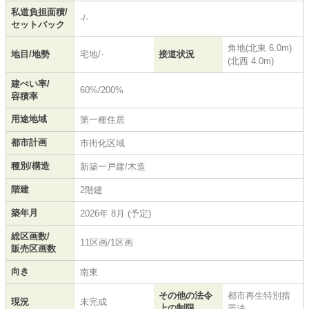
私道負担面積/
-/-
セットバック
角地(北東 6.0m)
地目/地勢
宅地/-
接道状況
(北西 4.0m)
建ぺい率/
60%/200%
容積率
用途地域
第一種住居
都市計画
市街化区域
種別/構造
新築一戸建/木造
階建
2階建
築年月
2026年 8月 (予定)
総区画数/
11区画/1区画
販売区画数
向き
南東
その他の法令
都市再生特別措
現況
未完成
上の制限
置法