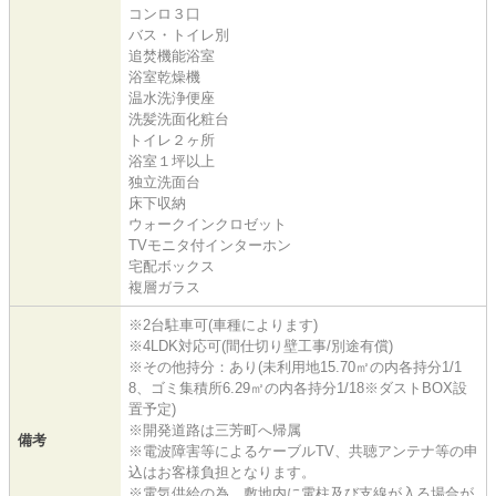
コンロ３口
バス・トイレ別
追焚機能浴室
浴室乾燥機
温水洗浄便座
洗髪洗面化粧台
トイレ２ヶ所
浴室１坪以上
独立洗面台
床下収納
ウォークインクロゼット
TVモニタ付インターホン
宅配ボックス
複層ガラス
※2台駐車可(車種によります)
※4LDK対応可(間仕切り壁工事/別途有償)
※その他持分：あり(未利用地15.70㎡の内各持分1/1
8、ゴミ集積所6.29㎡の内各持分1/18※ダストBOX設
置予定)
※開発道路は三芳町へ帰属
備考
※電波障害等によるケーブルTV、共聴アンテナ等の申
込はお客様負担となります。
※電気供給の為、敷地内に電柱及び支線が入る場合が