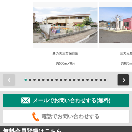
桑の実三芳保育園
三芳元
約580m／8分
約870
前
メールでお問い合わせする(無料)
電話でお問い合わせする
無料会員登録はこちら