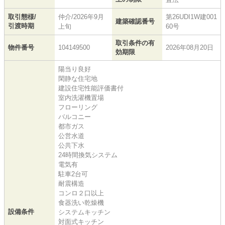
取引態様/
仲介/2026年9月
第26UDI1W建001
建築確認番号
引渡時期
上旬
60号
取引条件の有
物件番号
104149500
2026年08月20日
効期限
陽当り良好
閑静な住宅地
建設住宅性能評価書付
室内洗濯機置場
フローリング
バルコニー
都市ガス
公営水道
公共下水
24時間換気システム
電気有
駐車2台可
耐震構造
コンロ２口以上
食器洗い乾燥機
設備条件
システムキッチン
対面式キッチン