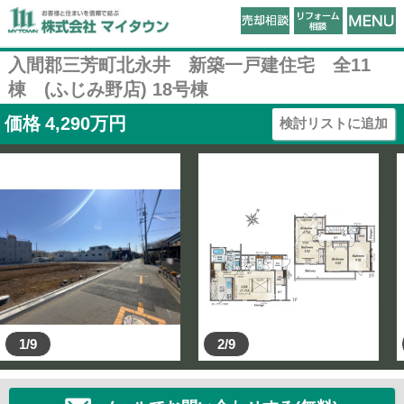
入間郡三芳町北永井 新築一戸建住宅 全11
棟 (ふじみ野店) 18号棟
価格
4,290
万円
検討リストに追加
1/9
2/9