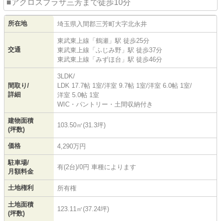
■アクロスプラザ三芳まで徒歩10分
所在地
埼玉県
入間郡三芳町
大字北永井
東武東上線
「
鶴瀬
」駅 徒歩25分
交通
東武東上線
「
ふじみ野
」駅 徒歩37分
東武東上線
「
みずほ台
」駅 徒歩46分
3LDK/
間取り/
LDK 17.7帖 1室
/
洋室 9.7帖 1室
/
洋室 6.0帖 1室
/
詳細
洋室 5.0帖 1室
WIC・パントリー・土間収納付き
建物面積
103.50㎡(31.3坪)
(坪数)
価格
4,290万円
駐車場/
有(2台)/0円 車種によります
月額料金
土地権利
所有権
土地面積
123.11㎡(37.24坪)
(坪数)