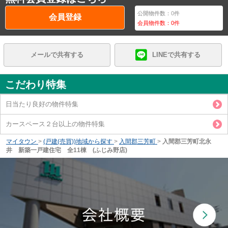
公開物件数：
0
件
会員登録
会員物件数：
0
件
メールで共有する
LINEで共有する
こだわり特集
日当たり良好の物件特集
カースペース２台以上の物件特集
マイタウン
>
(戸建(売買))地域から探す
>
入間郡三芳町
>
入間郡三芳町北永
井 新築一戸建住宅 全11棟 (ふじみ野店)