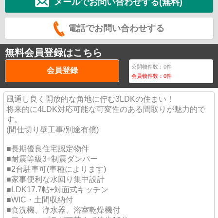
メールでお問い合わせする(無料)
電話でお問い合わせする
無料会員登録はこちら
公開物件数：
0
件
会員登録
会員物件数：
0
件
風通し良く開放的な角地に佇む3LDKの住まい！
将来的に4LDK対応可能な可変性のある間取りが魅力的で
す。
(間仕切り壁工事/別途有償)
■長期優良住宅認定物件
■耐震等級3+制震ダンパー
■2台駐車可(車種によります)
■家事便利な水回り集中設計
■LDK17.7帖+対面式キッチン
■WIC・土間収納付
■食洗機、浄水器、浴室乾燥機付