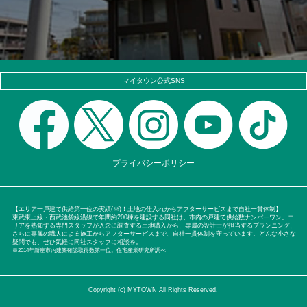
マイタウン公式SNS
プライバシーポリシー
【エリア一戸建て供給第一位の実績(※)！土地の仕入れからアフターサービスまで自社一貫体制】
東武東上線・西武池袋線沿線で年間約200棟を建設する同社は、市内の戸建て供給数ナンバーワン。エ
リアを熟知する専門スタッフが入念に調査する土地購入から、専属の設計士が担当するプランニング、
さらに専属の職人による施工からアフターサービスまで、自社一貫体制を守っています。どんな小さな
疑問でも、ぜひ気軽に同社スタッフに相談を。
※2014年新座市内建築確認取得数第一位。住宅産業研究所調べ
Copyright (c) MYTOWN All Rights Reserved.