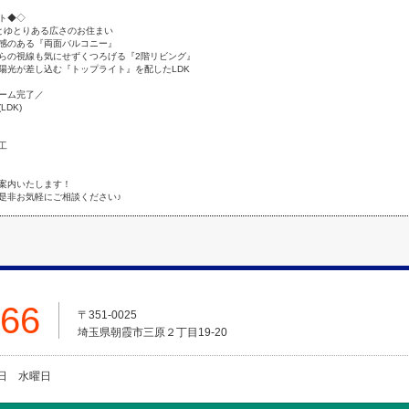
ト◆◇
とゆとりある広さのお住まい
感のある『両面バルコニー』
らの視線も気にせずくつろげる『2階リビング』
陽光が差し込む『トップライト』を配したLDK
ォーム完了／
DK)
工
案内いたします！
是非お気軽にご相談ください♪
666
〒351-0025
埼玉県朝霞市三原２丁目19-20
火曜日 水曜日