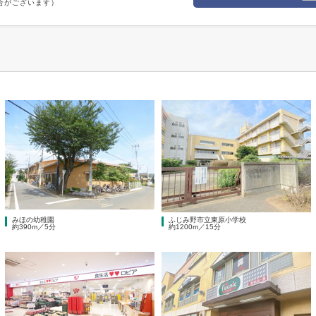
合がございます）
みほの幼稚園
ふじみ野市立東原小学校
約390m／5分
約1200m／15分