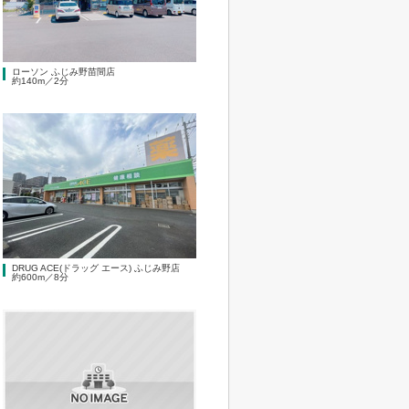
ローソン ふじみ野苗間店
約140m／2分
DRUG ACE(ドラッグ エース) ふじみ野店
約600m／8分