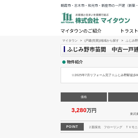
朝霞市・志木市・和光市・新座市の一戸建（新築
マイタウンのご紹介
トラス
マイタウン
>
(戸建(売買))地域から探す
>
ふじみ野
ふじみ野市苗間 中古一戸建
物件紹介
☆2025年7月リフォーム完了☆ふじみ野駅徒歩
価格
3,280
万円
東武
POINT
２面採光
フローリング
ＴＶモニ