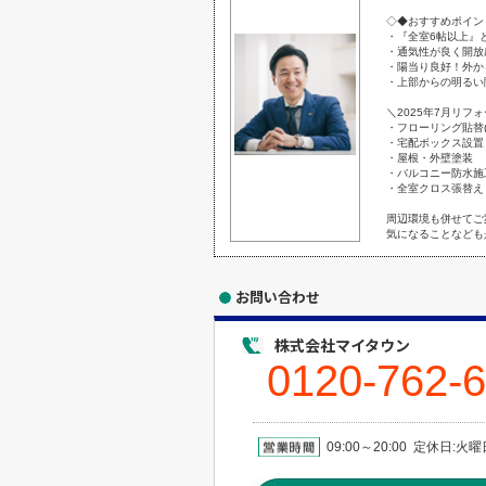
◇◆おすすめポイン
・『全室6帖以上』
・通気性が良く開放
・陽当り良好！外か
・上部からの明るい
＼2025年7月リフ
・フローリング貼替(L
・宅配ボックス設置
・屋根・外壁塗装
・バルコニー防水施
・全室クロス張替え
周辺環境も併せてご
気になることなども
お問い合わせ
株式会社マイタウン
0120-762-
09:00～20:00 定休日: