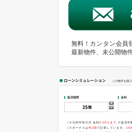
無料！カンタン会員
最新物件、未公開物
ローンシミュレーション
この物件を購
返済期間
金利
（※元利均等方式 金利
5.00％まで
※返済年
（※ボーナスは
年2回
で計算しています。
10