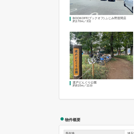
BOOKOFF(ブックオフ) ふじみ野苗間店
約170m／3分
渡戸どんぐり公園
約810m／11分
物件概要
所在地
埼玉