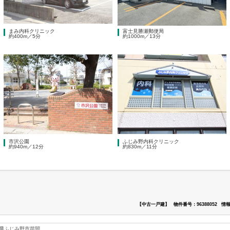
まみ内科クリニック
富士見勝瀬郵便局
約400m／5分
約1000m／13分
市沢公園
ふじみ野内科クリニック
約940m／12分
約830m／11分
【中古一戸建】
物件番号：96388052
情報
県
ふじみ野市
苗間