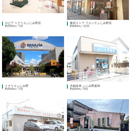
ロピア トナリエふじみ野店
東武ストア フエンテふじみ野店
約550m／7分
約840m／11分
トナリエふじみ野
共創未来 ふじみ野薬局
約500m／7分
約400m／5分