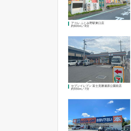
アコレ ふじみ野駅東口店
約600m／8分
セブンイレブン 富士見勝瀬原公園前店
約550m／7分