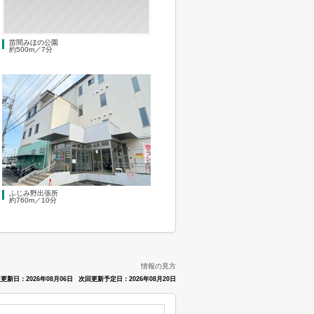
苗間みほの公園
約500m／7分
ふじみ野出張所
約760m／10分
情報の見方
更新日：2026年08月06日
次回更新予定日：2026年08月20日