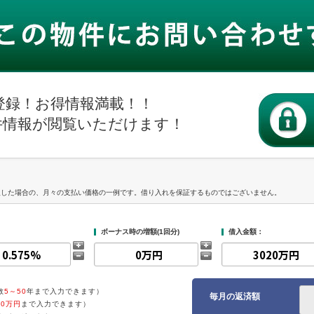
登録！お得情報満載！！
件情報が閲覧いただけます！
入した場合の、月々の支払い価格の一例です。借り入れを保証するものではございません。
ボーナス時の増額(1回分)
借入金額：
数
5～50
年まで入力できます）
毎月の返済額
00万円
まで入力できます）