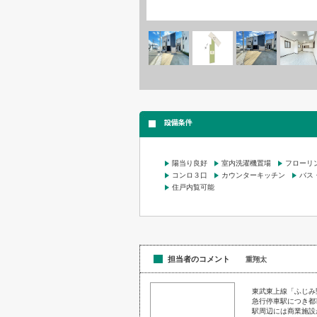
設備条件
陽当り良好
室内洗濯機置場
フローリ
コンロ３口
カウンターキッチン
バス
住戸内覧可能
担当者のコメント
重翔太
東武東上線「ふじみ野
急行停車駅につき都
駅周辺には商業施設