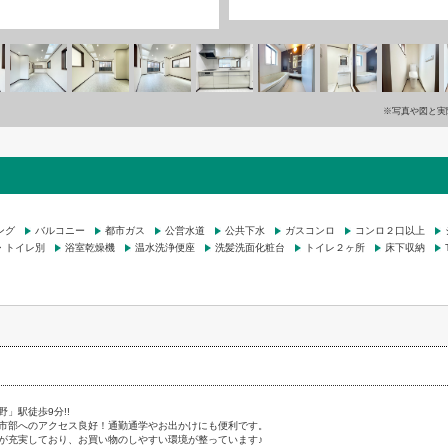
※写真や図と実
ング
バルコニー
都市ガス
公営水道
公共下水
ガスコンロ
コンロ２口以上
・トイレ別
浴室乾燥機
温水洗浄便座
洗髪洗面化粧台
トイレ２ヶ所
床下収納
」駅徒歩9分!!
市部へのアクセス良好！通勤通学やお出かけにも便利です。
が充実しており、お買い物のしやすい環境が整っています♪