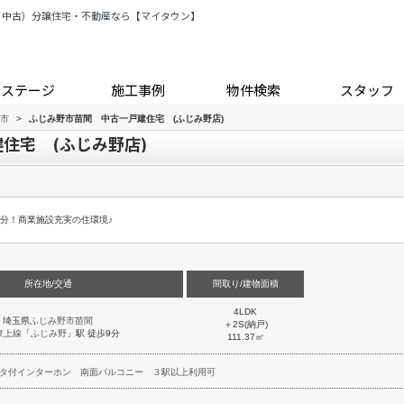
・中古）分譲住宅・不動産なら【マイタウン】
トステージ
施工事例
物件検索
スタッフ
市
>
ふじみ野市苗間 中古一戸建住宅 (ふじみ野店)
住宅 (ふじみ野店)
9分！商業施設充実の住環境♪
所在地/交通
間取り/建物面積
4LDK
埼玉県
ふじみ野市
苗間
＋2S(納戸)
東上線
「
ふじみ野
」駅 徒歩9分
111.37㎡
タ付インターホン
南面バルコニー
３駅以上利用可