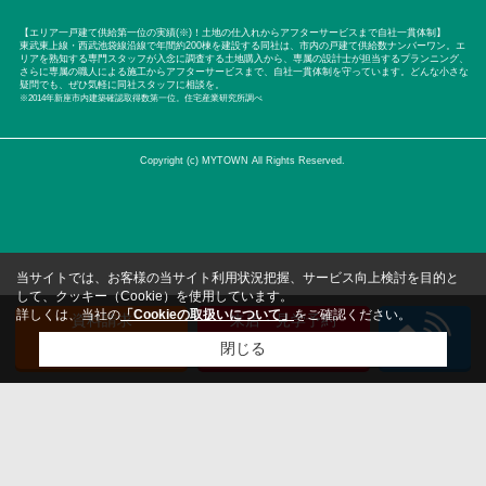
【エリア一戸建て供給第一位の実績(※)！土地の仕入れからアフターサービスまで自社一貫体制】
東武東上線・西武池袋線沿線で年間約200棟を建設する同社は、市内の戸建て供給数ナンバーワン。エ
リアを熟知する専門スタッフが入念に調査する土地購入から、専属の設計士が担当するプランニング、
さらに専属の職人による施工からアフターサービスまで、自社一貫体制を守っています。どんな小さな
疑問でも、ぜひ気軽に同社スタッフに相談を。
※2014年新座市内建築確認取得数第一位。住宅産業研究所調べ
Copyright (c) MYTOWN All Rights Reserved.
当サイトでは、お客様の当サイト利用状況把握、サービス向上検討を目的と
して、クッキー（Cookie）を使用しています。
詳しくは、当社の
「Cookieの取扱いについて」
をご確認ください。
資料請求
来店・見学予約
（無料）
（無料）
閉じる