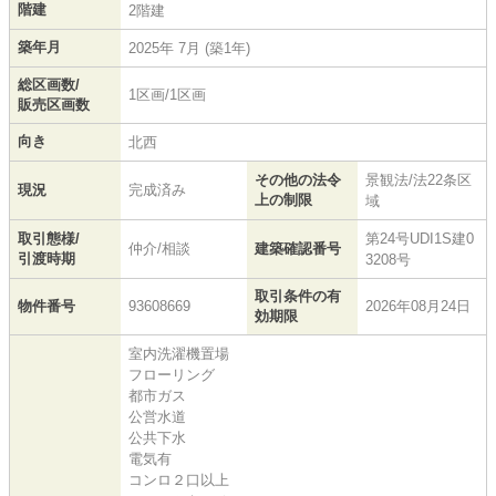
階建
2階建
築年月
2025年 7月 (築1年)
総区画数/
1区画/1区画
販売区画数
向き
北西
その他の法令
景観法/法22条区
現況
完成済み
上の制限
域
取引態様/
第24号UDI1S建0
仲介/相談
建築確認番号
引渡時期
3208号
取引条件の有
物件番号
93608669
2026年08月24日
効期限
室内洗濯機置場
フローリング
都市ガス
公営水道
公共下水
電気有
コンロ２口以上