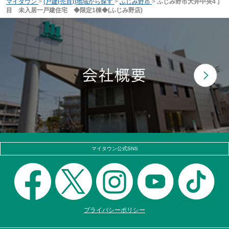
マイタウン
>
(戸建(売買))地域から探す
>
ふじみ野市
>
ふじみ野市大井中央4丁
目 未入居一戸建住宅 ◆限定1棟◆(ふじみ野店)
マイタウン公式SNS
プライバシーポリシー