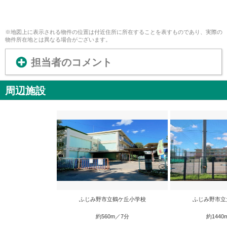
※地図上に表示される物件の位置は付近住所に所在することを表すものであり、実際の
物件所在地とは異なる場合がございます。
担当者のコメント
周辺施設
ふじみ野市立鶴ケ丘小学校
ふじみ野市立
約560m／7分
約1440