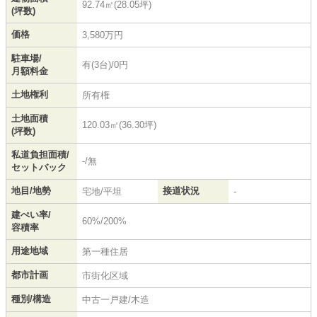
92.74㎡(28.05坪)
(坪数)
価格
3,580万円
駐車場/
有(3台)/0円
月額料金
土地権利
所有権
土地面積
120.03㎡(36.30坪)
(坪数)
私道負担面積/
-/無
セットバック
地目/地勢
接道状況
宅地/平坦
-
建ぺい率/
60%/200%
容積率
用途地域
第一種住居
都市計画
市街化区域
種別/構造
中古一戸建/木造