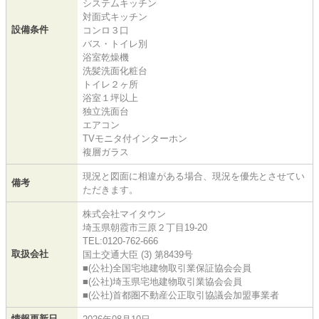
システムキッチン
対面式キッチン
設備条件
コンロ３口
バス・トイレ別
浴室乾燥機
洗髪洗面化粧台
トイレ２ヶ所
浴室１坪以上
独立洗面台
エアコン
TVモニタ付インターホン
複層ガラス
現況と図面に相違がある場合、現況を優先とさせてい
備考
ただきます。
株式会社マイタウン
埼玉県朝霞市三原２丁目19-20
TEL:0120-762-666
取扱会社
国土交通大臣 (3) 第8439号
■(公社)全国宅地建物取引業保証協会会員
■(公社)埼玉県宅地建物取引業協会会員
■(公社)首都圏不動産公正取引協議会加盟事業者
情報更新日