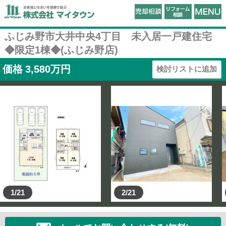
ふじみ野市大井中央4丁目 未入居一戸建住宅
◆限定1棟◆(ふじみ野店)
価格
3,580
万円
検討リストに追加
1/21
2/21