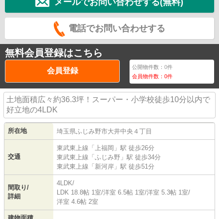
メールでお問い合わせする(無料)
電話でお問い合わせする
無料会員登録はこちら
公開物件数：
0
件
会員登録
会員物件数：
0
件
土地面積広々約36.3坪！スーパー・小学校徒歩10分以内で
好立地の4LDK
所在地
埼玉県
ふじみ野市
大井中央
４丁目
東武東上線
「
上福岡
」駅 徒歩26分
交通
東武東上線
「
ふじみ野
」駅 徒歩34分
東武東上線
「
新河岸
」駅 徒歩51分
4LDK/
間取り/
LDK 18.8帖 1室
/
洋室 6.5帖 1室
/
洋室 5.3帖 1室
/
詳細
洋室 4.6帖 2室
建物面積