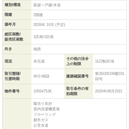
種別/構造
新築一戸建/木造
階建
2階建
築年月
2026年 10月 (予定)
総区画数/
1区画/1区画
販売区画数
向き
南西
その他の法令
現況
未完成
法22帖区域
上の制限
取引態様/
第26UDI1W建031
仲介/相談
建築確認番号
引渡時期
00号
取引条件の有
物件番号
105547536
2026年08月20日
効期限
陽当り良好
室内洗濯機置場
フローリング
都市ガス
公営水道