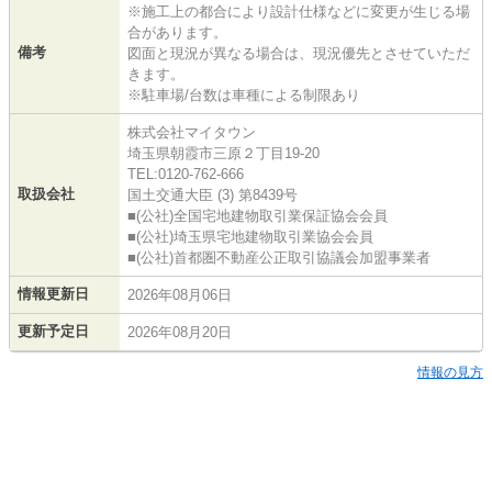
※施工上の都合により設計仕様などに変更が生じる場
合があります。
備考
図面と現況が異なる場合は、現況優先とさせていただ
きます。
※駐車場/台数は車種による制限あり
株式会社マイタウン
埼玉県朝霞市三原２丁目19-20
TEL:0120-762-666
取扱会社
国土交通大臣 (3) 第8439号
■(公社)全国宅地建物取引業保証協会会員
■(公社)埼玉県宅地建物取引業協会会員
■(公社)首都圏不動産公正取引協議会加盟事業者
情報更新日
2026年08月06日
更新予定日
2026年08月20日
情報の見方