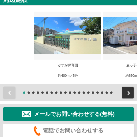
かすが保育園
麦っ子
約400m／5分
約850
前
メールでお問い合わせする(無料)
電話でお問い合わせする