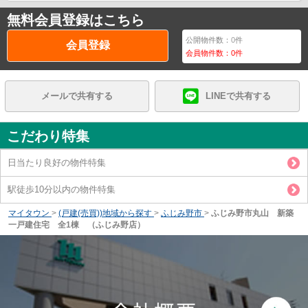
無料会員登録はこちら
公開物件数：
0
件
会員登録
会員物件数：
0
件
メールで共有する
LINEで共有する
こだわり特集
日当たり良好の物件特集
駅徒歩10分以内の物件特集
マイタウン
>
(戸建(売買))地域から探す
>
ふじみ野市
>
ふじみ野市丸山 新築
一戸建住宅 全1棟 （ふじみ野店）