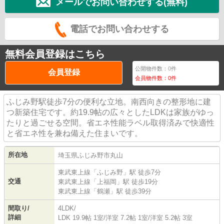
メールでお問い合わせする(無料)
電話でお問い合わせする
無料会員登録はこちら
公開物件数：
0
件
会員登録
会員物件数：
0
件
ふじみ野駅徒歩7分の便利な立地。南西向きの整形地に建
つ新築住宅です。約19.9帖の広々としたLDKは家族がゆっ
たりと過ごせる空間。省エネ性能ラベル取得済みで快適性
と省エネ性を兼ね備えた住まいです。
所在地
埼玉県
ふじみ野市
丸山
東武東上線
「
ふじみ野
」駅 徒歩7分
交通
東武東上線
「
上福岡
」駅 徒歩19分
東武東上線
「
鶴瀬
」駅 徒歩39分
間取り/
4LDK/
詳細
LDK 19.9帖 1室
/
洋室 7.2帖 1室
/
洋室 5.2帖 3室