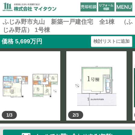
ふじみ野市丸山 新築一戸建住宅 全1棟 （ふ
じみ野店） 1号棟
価格
5,699
万円
検討リストに追加
1/3
2/3