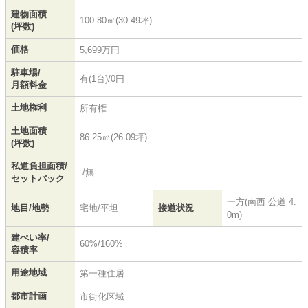
建物面積
100.80㎡(30.49坪)
(坪数)
価格
5,699万円
駐車場/
有(1台)/0円
月額料金
土地権利
所有権
土地面積
86.25㎡(26.09坪)
(坪数)
私道負担面積/
-/無
セットバック
一方(南西 公道 4.
地目/地勢
宅地/平坦
接道状況
0m)
建ぺい率/
60%/160%
容積率
用途地域
第一種住居
都市計画
市街化区域