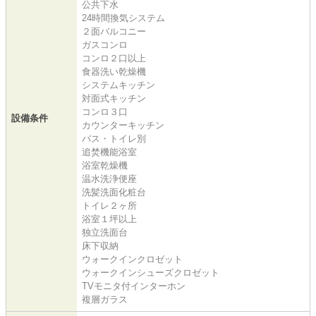
公共下水
24時間換気システム
２面バルコニー
ガスコンロ
コンロ２口以上
食器洗い乾燥機
システムキッチン
対面式キッチン
コンロ３口
設備条件
カウンターキッチン
バス・トイレ別
追焚機能浴室
浴室乾燥機
温水洗浄便座
洗髪洗面化粧台
トイレ２ヶ所
浴室１坪以上
独立洗面台
床下収納
ウォークインクロゼット
ウォークインシューズクロゼット
TVモニタ付インターホン
複層ガラス