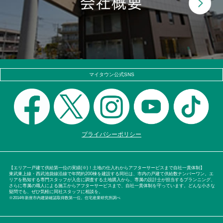
マイタウン公式SNS
プライバシーポリシー
【エリア一戸建て供給第一位の実績(※)！土地の仕入れからアフターサービスまで自社一貫体制】
東武東上線・西武池袋線沿線で年間約200棟を建設する同社は、市内の戸建て供給数ナンバーワン。エ
リアを熟知する専門スタッフが入念に調査する土地購入から、専属の設計士が担当するプランニング、
さらに専属の職人による施工からアフターサービスまで、自社一貫体制を守っています。どんな小さな
疑問でも、ぜひ気軽に同社スタッフに相談を。
※2014年新座市内建築確認取得数第一位。住宅産業研究所調べ