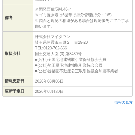
※開発面積/594.46㎡
※ゴミ置き場は5世帯で持分管理(持分：1/5)
備考
※図面と現況の相違がある場合は現況優先にてご了承
願います。
株式会社マイタウン
埼玉県朝霞市三原２丁目19-20
TEL:0120-762-666
取扱会社
国土交通大臣 (3) 第8439号
■(公社)全国宅地建物取引業保証協会会員
■(公社)埼玉県宅地建物取引業協会会員
■(公社)首都圏不動産公正取引協議会加盟事業者
情報更新日
2026年08月06日
更新予定日
2026年08月20日
情報の見方