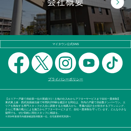
マイタウン公式SNS
プライバシーポリシー
【エリア一戸建て供給第一位の実績(※)！土地の仕入れからアフターサービスまで自社一貫体制】
東武東上線・西武池袋線沿線で年間約200棟を建設する同社は、市内の戸建て供給数ナンバーワン。エ
リアを熟知する専門スタッフが入念に調査する土地購入から、専属の設計士が担当するプランニング、
さらに専属の職人による施工からアフターサービスまで、自社一貫体制を守っています。どんな小さな
疑問でも、ぜひ気軽に同社スタッフに相談を。
※2014年新座市内建築確認取得数第一位。住宅産業研究所調べ