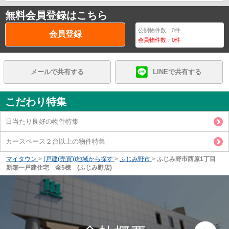
無料会員登録はこちら
公開物件数：
0
件
会員登録
会員物件数：
0
件
メールで共有する
LINEで共有する
こだわり特集
日当たり良好の物件特集
カースペース２台以上の物件特集
マイタウン
>
(戸建(売買))地域から探す
>
ふじみ野市
>
ふじみ野市西原1丁目
新築一戸建住宅 全5棟 (ふじみ野店)