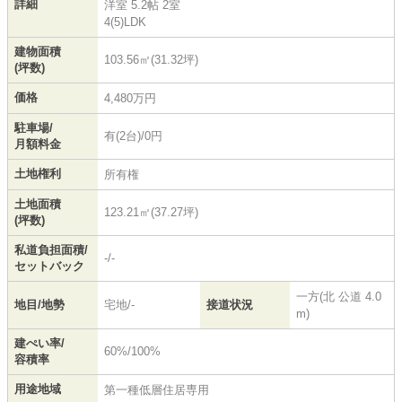
詳細
洋室 5.2帖 2室
4(5)LDK
建物面積
103.56㎡(31.32坪)
(坪数)
価格
4,480万円
駐車場/
有(2台)/0円
月額料金
土地権利
所有権
土地面積
123.21㎡(37.27坪)
(坪数)
私道負担面積/
-/-
セットバック
一方(北 公道 4.0
地目/地勢
宅地/-
接道状況
m)
建ぺい率/
60%/100%
容積率
用途地域
第一種低層住居専用