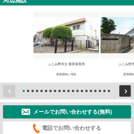
周辺施設
ふじみ野市立 新田保育所
ふじみ野
約630m／8分
約590
前
メールでお問い合わせする(無料)
電話でお問い合わせする