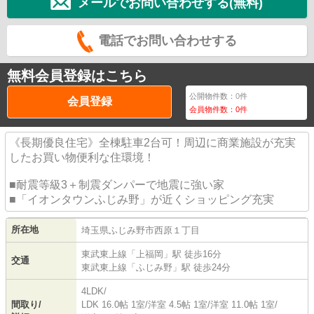
メールでお問い合わせする(無料)
電話でお問い合わせする
無料会員登録はこちら
公開物件数：
0
件
会員登録
会員物件数：
0
件
《長期優良住宅》全棟駐車2台可！周辺に商業施設が充実
したお買い物便利な住環境！
■耐震等級3＋制震ダンパーで地震に強い家
■「イオンタウンふじみ野」が近くショッピング充実
所在地
埼玉県
ふじみ野市
西原
１丁目
東武東上線
「
上福岡
」駅 徒歩16分
交通
東武東上線
「
ふじみ野
」駅 徒歩24分
4LDK/
間取り/
LDK 16.0帖 1室
/
洋室 4.5帖 1室
/
洋室 11.0帖 1室
/