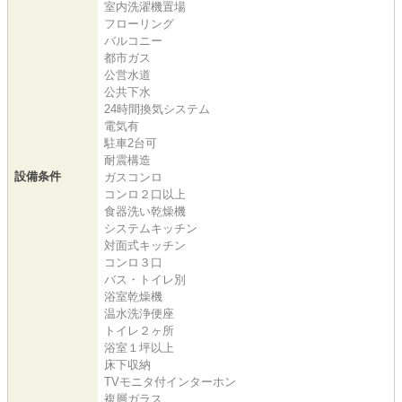
室内洗濯機置場
フローリング
バルコニー
都市ガス
公営水道
公共下水
24時間換気システム
電気有
駐車2台可
耐震構造
設備条件
ガスコンロ
コンロ２口以上
食器洗い乾燥機
システムキッチン
対面式キッチン
コンロ３口
バス・トイレ別
浴室乾燥機
温水洗浄便座
トイレ２ヶ所
浴室１坪以上
床下収納
TVモニタ付インターホン
複層ガラス