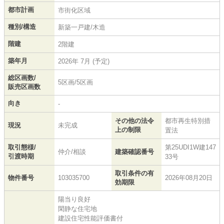
都市計画
市街化区域
種別/構造
新築一戸建/木造
階建
2階建
築年月
2026年 7月 (予定)
総区画数/
5区画/5区画
販売区画数
向き
-
その他の法令
都市再生特別措
現況
未完成
上の制限
置法
取引態様/
第25UDI1W建147
仲介/相談
建築確認番号
引渡時期
33号
取引条件の有
物件番号
103035700
2026年08月20日
効期限
陽当り良好
閑静な住宅地
建設住宅性能評価書付