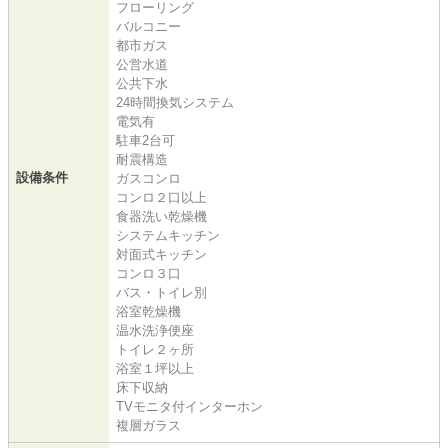
フローリング
バルコニー
都市ガス
公営水道
公共下水
24時間換気システム
電気有
駐車2台可
耐震構造
設備条件
ガスコンロ
コンロ２口以上
食器洗い乾燥機
システムキッチン
対面式キッチン
コンロ３口
バス・トイレ別
浴室乾燥機
温水洗浄便座
トイレ２ヶ所
浴室１坪以上
床下収納
TVモニタ付インターホン
複層ガラス