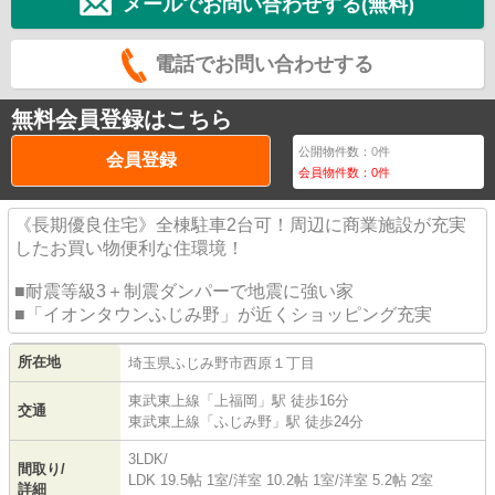
メールでお問い合わせする(無料)
電話でお問い合わせする
無料会員登録はこちら
公開物件数：
0
件
会員登録
会員物件数：
0
件
《長期優良住宅》全棟駐車2台可！周辺に商業施設が充実
したお買い物便利な住環境！
■耐震等級3＋制震ダンパーで地震に強い家
■「イオンタウンふじみ野」が近くショッピング充実
所在地
埼玉県
ふじみ野市
西原
１丁目
東武東上線
「
上福岡
」駅 徒歩16分
交通
東武東上線
「
ふじみ野
」駅 徒歩24分
3LDK/
間取り/
LDK 19.5帖 1室
/
洋室 10.2帖 1室
/
洋室 5.2帖 2室
詳細