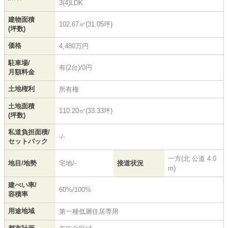
3(4)LDK
建物面積
102.67㎡(31.05坪)
(坪数)
価格
4,480万円
駐車場/
有(2台)/0円
月額料金
土地権利
所有権
土地面積
110.20㎡(33.33坪)
(坪数)
私道負担面積/
-/-
セットバック
一方(北 公道 4.0
地目/地勢
宅地/-
接道状況
m)
建ぺい率/
60%/100%
容積率
用途地域
第一種低層住居専用