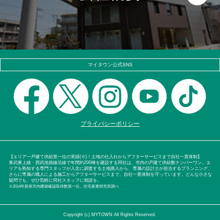
マイタウン公式SNS
プライバシーポリシー
【エリア一戸建て供給第一位の実績(※)！土地の仕入れからアフターサービスまで自社一貫体制】
東武東上線・西武池袋線沿線で年間約200棟を建設する同社は、市内の戸建て供給数ナンバーワン。エ
リアを熟知する専門スタッフが入念に調査する土地購入から、専属の設計士が担当するプランニング、
さらに専属の職人による施工からアフターサービスまで、自社一貫体制を守っています。どんな小さな
疑問でも、ぜひ気軽に同社スタッフに相談を。
※2014年新座市内建築確認取得数第一位。住宅産業研究所調べ
Copyright (c) MYTOWN All Rights Reserved.