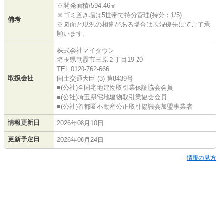
※開発面積/594.46㎡
※ゴミ置き場は5世帯で持分管理(持分：1/5)
備考
※図面と現況の相違がある場合は現況優先にてご了承
願います。
株式会社マイタウン
埼玉県朝霞市三原２丁目19-20
TEL:0120-762-666
取扱会社
国土交通大臣 (3) 第8439号
■(公社)全国宅地建物取引業保証協会会員
■(公社)埼玉県宅地建物取引業協会会員
■(公社)首都圏不動産公正取引協議会加盟事業者
情報更新日
2026年08月10日
更新予定日
2026年08月24日
情報の見方