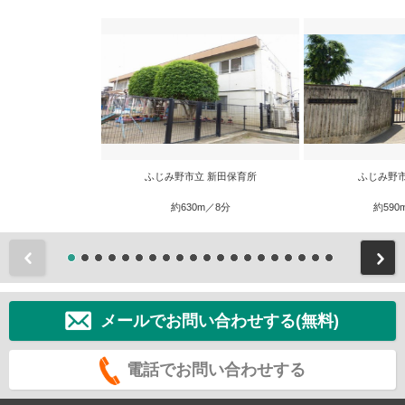
ふじみ野市立 新田保育所
ふじみ野
約630m／8分
約590
前
メールでお問い合わせする(無料)
電話でお問い合わせする