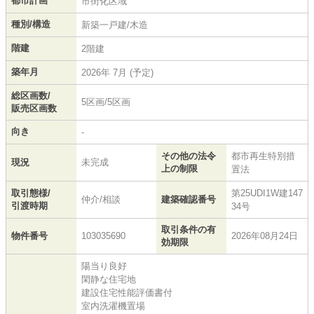
都市計画
市街化区域
種別/構造
新築一戸建/木造
階建
2階建
築年月
2026年 7月 (予定)
総区画数/
5区画/5区画
販売区画数
向き
-
その他の法令
都市再生特別措
現況
未完成
上の制限
置法
取引態様/
第25UDI1W建147
仲介/相談
建築確認番号
引渡時期
34号
取引条件の有
物件番号
103035690
2026年08月24日
効期限
陽当り良好
閑静な住宅地
建設住宅性能評価書付
室内洗濯機置場