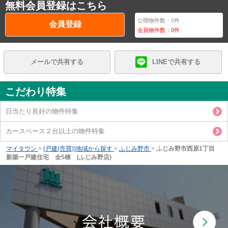
無料会員登録はこちら
公開物件数：
0
件
会員登録
会員物件数：
0
件
メールで共有する
LINEで共有する
こだわり特集
日当たり良好の物件特集
カースペース２台以上の物件特集
マイタウン
>
(戸建(売買))地域から探す
>
ふじみ野市
>
ふじみ野市西原1丁目
新築一戸建住宅 全5棟 (ふじみ野店)