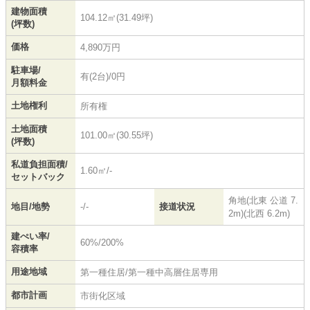
建物面積
104.12㎡(31.49坪)
(坪数)
価格
4,890万円
駐車場/
有(2台)/0円
月額料金
土地権利
所有権
土地面積
101.00㎡(30.55坪)
(坪数)
私道負担面積/
1.60㎡/-
セットバック
角地(北東 公道 7.
地目/地勢
-/-
接道状況
2m)(北西 6.2m)
建ぺい率/
60%/200%
容積率
用途地域
第一種住居/第一種中高層住居専用
都市計画
市街化区域