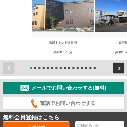
高階すまいる保育園
高階
約400m／5分
約1010
前
メールでお問い合わせする(無料)
電話でお問い合わせする
無料会員登録はこちら
公開物件数：
0
件