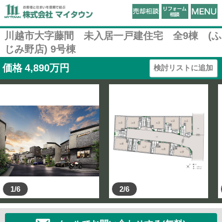
川越市大字藤間 未入居一戸建住宅 全9棟 (ふ
じみ野店) 9号棟
価格
4,890
万円
検討リストに追加
1/6
2/6