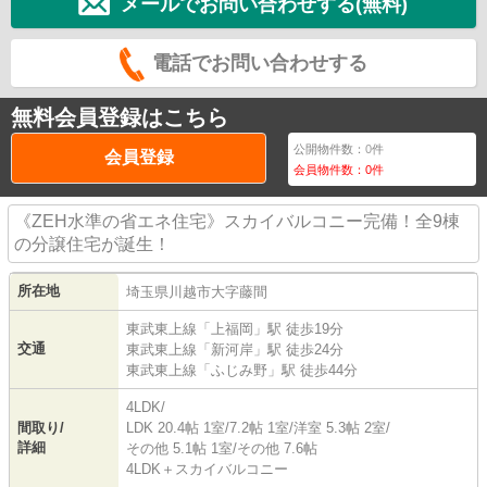
メールでお問い合わせする(無料)
電話でお問い合わせする
無料会員登録はこちら
公開物件数：
0
件
会員登録
会員物件数：
0
件
《ZEH水準の省エネ住宅》スカイバルコニー完備！全9棟
の分譲住宅が誕生！
所在地
埼玉県
川越市
大字藤間
東武東上線
「
上福岡
」駅 徒歩19分
交通
東武東上線
「
新河岸
」駅 徒歩24分
東武東上線
「
ふじみ野
」駅 徒歩44分
4LDK/
間取り/
LDK 20.4帖 1室
/
7.2帖 1室
/
洋室 5.3帖 2室
/
詳細
その他 5.1帖 1室
/
その他 7.6帖
4LDK＋スカイバルコニー