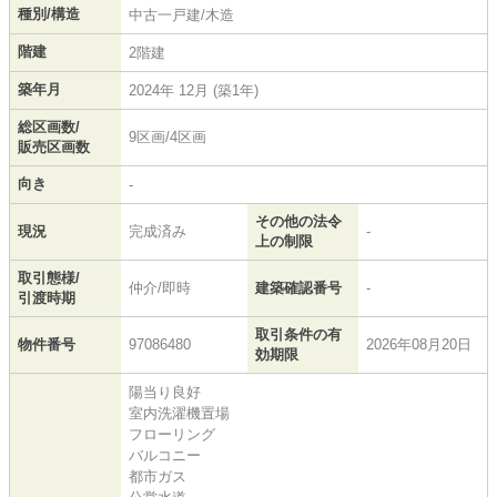
種別/構造
中古一戸建/木造
階建
2階建
築年月
2024年 12月 (築1年)
総区画数/
9区画/4区画
販売区画数
向き
-
その他の法令
現況
完成済み
-
上の制限
取引態様/
仲介/即時
建築確認番号
-
引渡時期
取引条件の有
物件番号
97086480
2026年08月20日
効期限
陽当り良好
室内洗濯機置場
フローリング
バルコニー
都市ガス