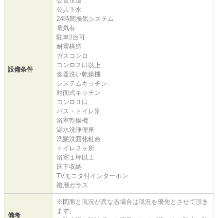
公営水道
公共下水
24時間換気システム
電気有
駐車2台可
耐震構造
ガスコンロ
コンロ２口以上
設備条件
食器洗い乾燥機
システムキッチン
対面式キッチン
コンロ３口
バス・トイレ別
浴室乾燥機
温水洗浄便座
洗髪洗面化粧台
トイレ２ヶ所
浴室１坪以上
床下収納
TVモニタ付インターホン
複層ガラス
※図面と現況が異なる場合は現況を優先とさせて頂き
ます。
備考