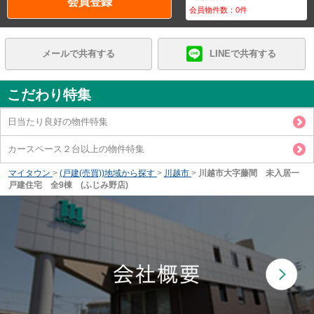
会員登録
会員物件数：
0
件
メールで共有する
LINEで共有する
こだわり特集
日当たり良好の物件特集
カースペース２台以上の物件特集
マイタウン
>
(戸建(売買))地域から探す
>
川越市
>
川越市大字藤間 未入居一
戸建住宅 全9棟 (ふじみ野店)