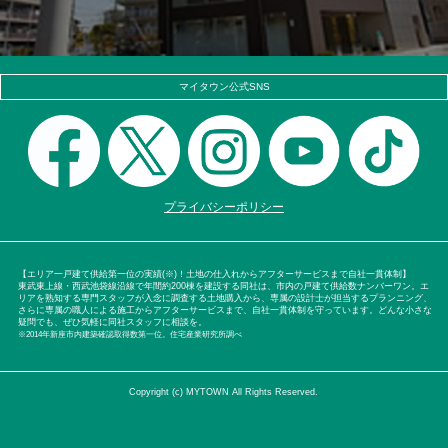
マイタウン公式SNS
プライバシーポリシー
【エリア一戸建て供給第一位の実績(※)！土地の仕入れからアフターサービスまで自社一貫体制】
東武東上線・西武池袋線沿線で年間約200棟を建設する同社は、市内の戸建て供給数ナンバーワン。エ
リアを熟知する専門スタッフが入念に調査する土地購入から、専属の設計士が担当するプランニング、
さらに専属の職人による施工からアフターサービスまで、自社一貫体制を守っています。どんな小さな
疑問でも、ぜひ気軽に同社スタッフに相談を。
※2014年新座市内建築確認取得数第一位。住宅産業研究所調べ
Copyright (c) MYTOWN All Rights Reserved.