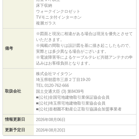
床下収納
ウォークインクロゼット
TVモニタ付インターホン
複層ガラス
※図面と現況に相違がある場合は現況を優先とさせて
いただきます。
※掲載の間取りは設計図を基に描き起こしたもので、
備考
実際とは多少異なる場合がございます。
※電波障害等によるケーブルテレビ共聴アンテナの申
込みはお客様負担となります。
株式会社マイタウン
埼玉県朝霞市三原２丁目19-20
TEL:0120-762-666
取扱会社
国土交通大臣 (3) 第8439号
■(公社)全国宅地建物取引業保証協会会員
■(公社)埼玉県宅地建物取引業協会会員
■(公社)首都圏不動産公正取引協議会加盟事業者
情報更新日
2026年08月06日
更新予定日
2026年08月20日