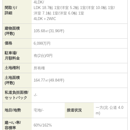
4LDK/
間取り/
LDK 18.7帖 1室
/
洋室 5.2帖 1室
/
洋室 10.0帖 1室
/
詳細
洋室 7.1帖 1室
/
洋室 6.0帖 1室
4LDK＋2WIC
建物面積
105.68㎡(31.96坪)
(坪数)
価格
6,099万円
駐車場/
有(2台)/0円
月額料金
土地権利
所有権
土地面積
164.77㎡(49.84坪)
(坪数)
私道負担面積/
-/-
セットバック
一方(北 公道 4.0
地目/地勢
宅地/-
接道状況
m)
建ぺい率/
60%/162%
容積率