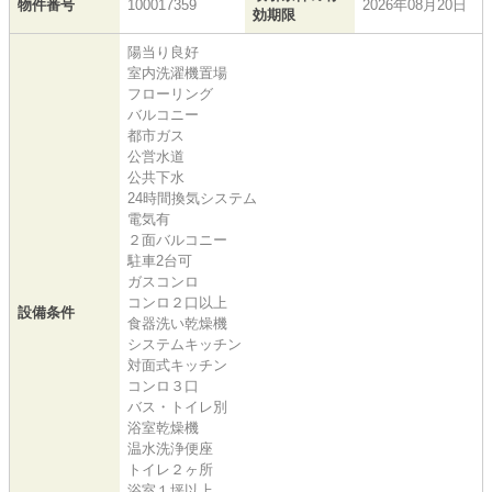
物件番号
100017359
2026年08月20日
効期限
陽当り良好
室内洗濯機置場
フローリング
バルコニー
都市ガス
公営水道
公共下水
24時間換気システム
電気有
２面バルコニー
駐車2台可
ガスコンロ
コンロ２口以上
設備条件
食器洗い乾燥機
システムキッチン
対面式キッチン
コンロ３口
バス・トイレ別
浴室乾燥機
温水洗浄便座
トイレ２ヶ所
浴室１坪以上