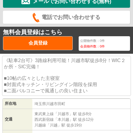
メールでお問い合わせする(無料)
電話でお問い合わせする
無料会員登録はこちら
公開物件数：
0
件
会員登録
会員物件数：
0
件
《駐車2台可》3路線利用可能！川越市駅徒歩8分！WIC２
か所・SIC完備！
■10帖の広々とした主寝室
■対面式キッチン・リビングイン階段を採用
■二面バルコニーで風通しの良い住まい
所在地
埼玉県
川越市
田町
東武東上線
「
川越市
」駅 徒歩8分
交通
西武新宿線
「
本川越
」駅 徒歩12分
川越線
「
川越
」駅 徒歩19分