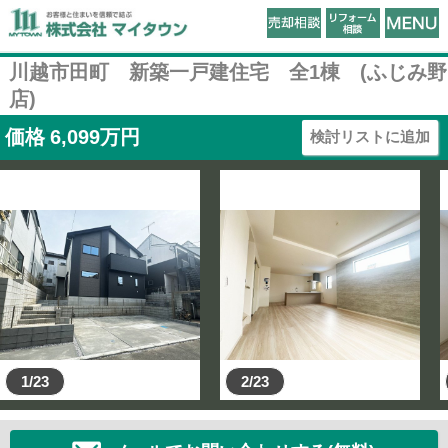
川越市田町 新築一戸建住宅 全1棟 (ふじみ野
店)
価格
6,099
万円
検討リストに追加
1/23
2/23