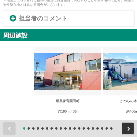
※地図上に表示される物件の位置は付近住所に所在することを表すものであり、実際の
物件所在地とは異なる場合がございます。
担当者のコメント
周辺施設
増美保育園田町
かつらの木
約190m／3分
約460
前