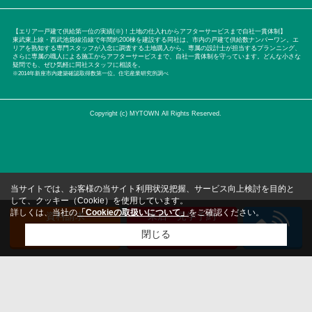
【エリア一戸建て供給第一位の実績(※)！土地の仕入れからアフターサービスまで自社一貫体制】
東武東上線・西武池袋線沿線で年間約200棟を建設する同社は、市内の戸建て供給数ナンバーワン。エ
リアを熟知する専門スタッフが入念に調査する土地購入から、専属の設計士が担当するプランニング、
さらに専属の職人による施工からアフターサービスまで、自社一貫体制を守っています。どんな小さな
疑問でも、ぜひ気軽に同社スタッフに相談を。
※2014年新座市内建築確認取得数第一位。住宅産業研究所調べ
Copyright (c) MYTOWN All Rights Reserved.
当サイトでは、お客様の当サイト利用状況把握、サービス向上検討を目的と
して、クッキー（Cookie）を使用しています。
詳しくは、当社の
「Cookieの取扱いについて」
をご確認ください。
資料請求
来店・見学予約
（無料）
（無料）
閉じる