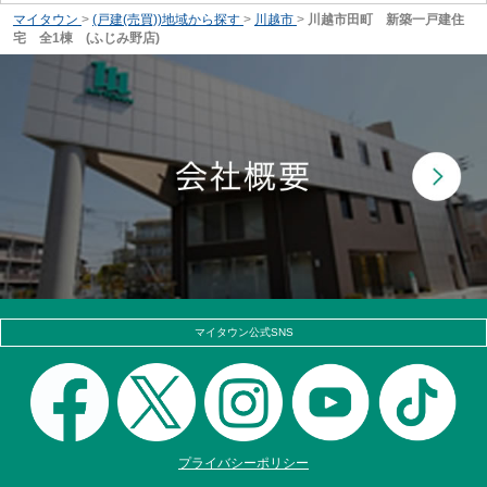
マイタウン
>
(戸建(売買))地域から探す
>
川越市
>
川越市田町 新築一戸建住
宅 全1棟 (ふじみ野店)
マイタウン公式SNS
プライバシーポリシー