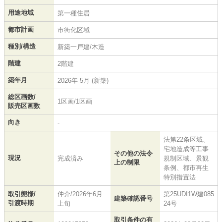
用途地域
第一種住居
都市計画
市街化区域
種別/構造
新築一戸建/木造
階建
2階建
築年月
2026年 5月 (新築)
総区画数/
1区画/1区画
販売区画数
向き
-
法第22条区域、
宅地造成等工事
その他の法令
現況
完成済み
規制区域、景観
上の制限
条例、都市再生
特別措置法
取引態様/
仲介/2026年6月
第25UDI1W建085
建築確認番号
引渡時期
上旬
24号
取引条件の有