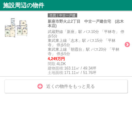
施設周辺の物件
売買｜中古一戸建
新座市野火止2丁目 中古一戸建住宅 (志木
本店)
武蔵野線「新座」駅 バス10分 「平林寺」 停
歩5分
東武東上線「志木」駅 バス15分 「平林
寺」 停歩5分
東武東上線「朝霞台」駅 バス20分 「平林
寺」 停歩5分
4,249万円
間取:
4LDK
建物面積:
163.11㎡ / 49.34坪
土地面積:
171.11㎡ / 51.76坪
近くの物件をもっと見る