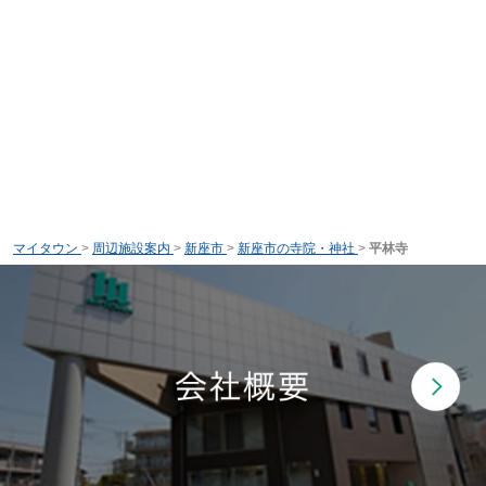
マイタウン
>
周辺施設案内
>
新座市
>
新座市の寺院・神社
>
平林寺