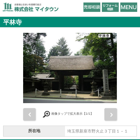
平林寺
前
次
画像タップで拡大表示【
1
/1】
所在地
埼玉県新座市野火止３丁目１－１