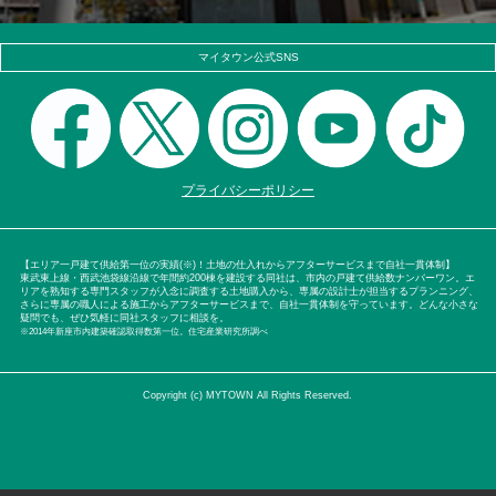
マイタウン公式SNS
プライバシーポリシー
【エリア一戸建て供給第一位の実績(※)！土地の仕入れからアフターサービスまで自社一貫体制】
東武東上線・西武池袋線沿線で年間約200棟を建設する同社は、市内の戸建て供給数ナンバーワン。エ
リアを熟知する専門スタッフが入念に調査する土地購入から、専属の設計士が担当するプランニング、
さらに専属の職人による施工からアフターサービスまで、自社一貫体制を守っています。どんな小さな
疑問でも、ぜひ気軽に同社スタッフに相談を。
※2014年新座市内建築確認取得数第一位。住宅産業研究所調べ
Copyright (c) MYTOWN All Rights Reserved.