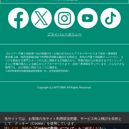
プライバシーポリシー
【エリア一戸建て供給第一位の実績(※)！土地の仕入れからアフターサービスまで自社一貫体制】
東武東上線・西武池袋線沿線で年間約200棟を建設する同社は、市内の戸建て供給数ナンバーワン。エ
リアを熟知する専門スタッフが入念に調査する土地購入から、専属の設計士が担当するプランニング、
さらに専属の職人による施工からアフターサービスまで、自社一貫体制を守っています。どんな小さな
疑問でも、ぜひ気軽に同社スタッフに相談を。
※2014年新座市内建築確認取得数第一位。住宅産業研究所調べ
Copyright (c) MYTOWN All Rights Reserved.
当サイトでは、お客様の当サイト利用状況把握、サービス向上検討を目的と
して、クッキー（Cookie）を使用しています。
詳しくは、当社の
「Cookieの取扱いについて」
をご確認ください。