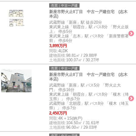
売買｜中古一戸建
新座市野火止8丁目 中古一戸建住宅 (志木
本店)
武蔵野線「新座」駅 徒歩20分
東武東上線「朝霞台」駅 バス8分 「野火止坂
上」 停歩5分
東武東上線「志木」駅 バス8分 「新座警察署
前」 停歩6分
3,899万円
間取:
4LDK
建物面積:
98.81㎡ / 29.88坪
土地面積:
100.07㎡ / 30.27坪
売買｜中古一戸建
新座市野火止8丁目 中古一戸建住宅 (志木
本店)
武蔵野線「新座」駅 バス5分 「野火止大
門」 停歩16分
東武東上線「朝霞台」駅 バス8分 「榎木（埼
玉県）」 停歩7分
武蔵野線「北朝霞」駅 バス8分 「榎木（埼玉
県）」 停歩7分
2,450万円
間取:
4K＋1S(納戸)
建物面積:
104.50㎡ / 31.61坪
土地面積:
96.00㎡ / 29.03坪
売買｜中古一戸建