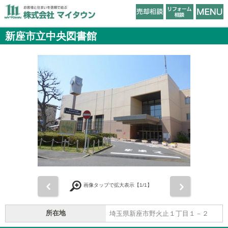
新座市立中央図書館
前
次
画像タップで拡大表示【
1
/1】
所在地
埼玉県新座市野火止１丁目１－２