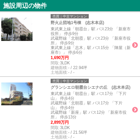
施設周辺の物件
売買｜中古マンション
野火止団地1号棟 (志木本店)
東武東上線「朝霞台」駅 バス23分 「新座市
役所」 停歩9分
武蔵野線「北朝霞」駅 バス23分 「新座市役
所」 停歩9分
東武東上線「志木」駅 バス15分 「陣屋（新
座市）」 停歩6分
1,690万円
間取:
3LDK
建物面積:
- / 22.94坪
土地面積:
- / -
売買｜中古マンション
グランシエロ朝霞台シエナの丘 (志木本店)
東武東上線「朝霞台」駅 バス17分 「下片
山」 停歩4分
武蔵野線「北朝霞」駅 バス17分 「下片
山」 停歩4分
武蔵野線「新座」駅 バス12分 「新座市役
所」 停歩13分
2,899万円
間取:
3LDK
建物面積:
- / 21.56坪
土地面積:
- / -