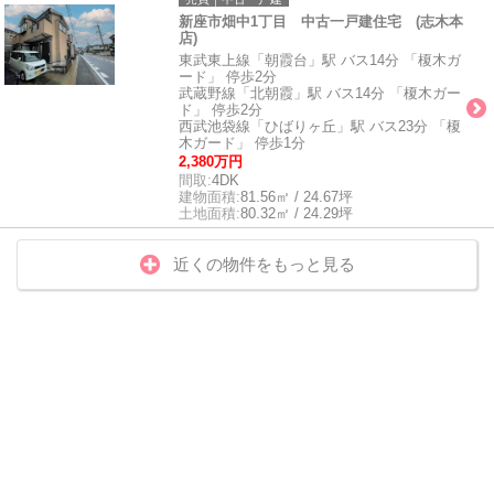
新座市畑中1丁目 中古一戸建住宅 (志木本
店)
東武東上線「朝霞台」駅 バス14分 「榎木ガ
ード」 停歩2分
武蔵野線「北朝霞」駅 バス14分 「榎木ガー
ド」 停歩2分
西武池袋線「ひばりヶ丘」駅 バス23分 「榎
木ガード」 停歩1分
2,380万円
間取:
4DK
建物面積:
81.56㎡ / 24.67坪
土地面積:
80.32㎡ / 24.29坪
近くの物件をもっと見る