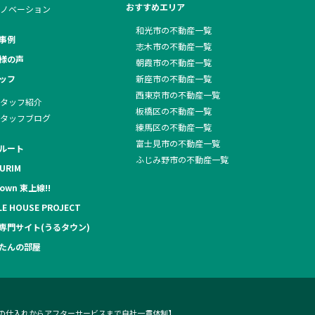
おすすめエリア
ノベーション
和光市の不動産一覧
事例
志木市の不動産一覧
様の声
朝霞市の不動産一覧
ッフ
新座市の不動産一覧
西東京市の不動産一覧
タッフ紹介
板橋区の不動産一覧
タッフブログ
練馬区の不動産一覧
富士見市の不動産一覧
ルート
ふじみ野市の不動産一覧
URIM
own 東上線!!
LE HOUSE PROJECT
専門サイト(うるタウン)
たんの部屋
地の仕入れからアフターサービスまで自社一貫体制】