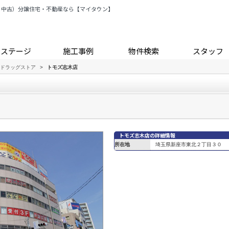
・中古）分譲住宅・不動産なら【マイタウン】
トステージ
施工事例
物件検索
スタッフ
ドラッグストア
>
トモズ志木店
トモズ志木店の詳細情報
所在地
埼玉県新座市東北２丁目３０