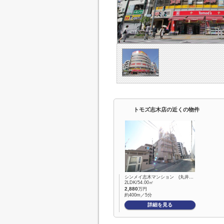
トモズ志木店の近くの物件
シンメイ志木マンション (丸井…
2LDK/54.00㎡
2,880
万円
約400m／5分
詳細を見る