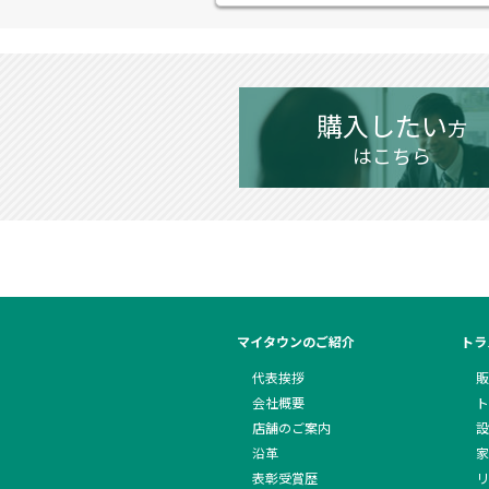
購入したい
方
はこちら
マイタウンのご紹介
トラ
代表挨拶
販
会社概要
ト
店舗のご案内
設
沿革
家
表彰受賞歴
リ