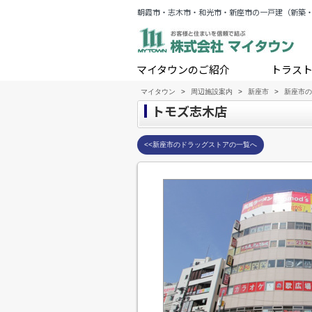
朝霞市・志木市・和光市・新座市の一戸建（新築
マイタウンのご紹介
トラス
マイタウン
>
周辺施設案内
>
新座市
>
新座市の
トモズ志木店
<<新座市のドラッグストアの一覧へ