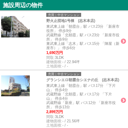
施設周辺の物件
売買｜中古マンション
野火止団地1号棟 (志木本店)
東武東上線「朝霞台」駅 バス23分 「新座市
役所」 停歩9分
武蔵野線「北朝霞」駅 バス23分 「新座市役
所」 停歩9分
東武東上線「志木」駅 バス15分 「陣屋（新
座市）」 停歩6分
1,690万円
間取:
3LDK
建物面積:
- / 22.94坪
土地面積:
- / -
売買｜中古マンション
グランシエロ朝霞台シエナの丘 (志木本店)
東武東上線「朝霞台」駅 バス17分 「下片
山」 停歩4分
武蔵野線「北朝霞」駅 バス17分 「下片
山」 停歩4分
武蔵野線「新座」駅 バス12分 「新座市役
所」 停歩13分
2,899万円
間取:
3LDK
建物面積:
- / 21.56坪
土地面積:
- / -