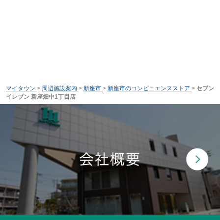
マイタウン
>
周辺施設案内
>
新座市
>
新座市のコンビニエンスストア
>
セブン
イレブン 新座畑中1丁目店