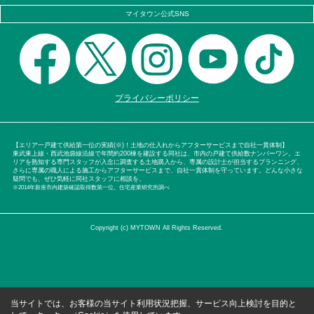
マイタウン公式SNS
プライバシーポリシー
【エリア一戸建て供給第一位の実績(※)！土地の仕入れからアフターサービスまで自社一貫体制】
東武東上線・西武池袋線沿線で年間約200棟を建設する同社は、市内の戸建て供給数ナンバーワン。エ
リアを熟知する専門スタッフが入念に調査する土地購入から、専属の設計士が担当するプランニング、
さらに専属の職人による施工からアフターサービスまで、自社一貫体制を守っています。どんな小さな
疑問でも、ぜひ気軽に同社スタッフに相談を。
※2014年新座市内建築確認取得数第一位。住宅産業研究所調べ
Copyright (c) MYTOWN All Rights Reserved.
当サイトでは、お客様の当サイト利用状況把握、サービス向上検討を目的と