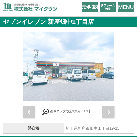
セブンイレブン 新座畑中1丁目店
前
次
画像タップで拡大表示【
1
/1】
所在地
埼玉県新座市畑中１丁目19-13