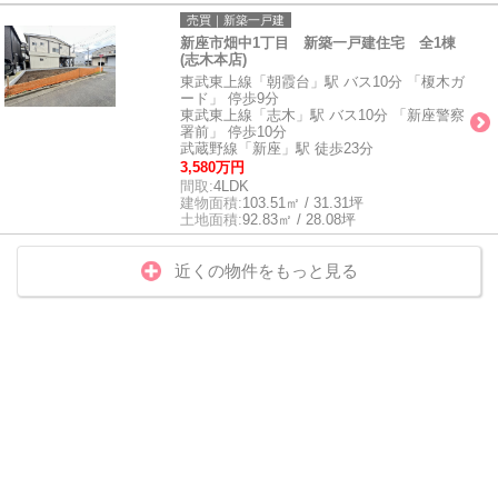
売買｜新築一戸建
新座市畑中1丁目 新築一戸建住宅 全1棟
(志木本店)
東武東上線「朝霞台」駅 バス10分 「榎木ガ
ード」 停歩9分
東武東上線「志木」駅 バス10分 「新座警察
署前」 停歩10分
武蔵野線「新座」駅 徒歩23分
3,580万円
間取:
4LDK
建物面積:
103.51㎡ / 31.31坪
土地面積:
92.83㎡ / 28.08坪
近くの物件をもっと見る