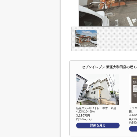
セブンイレブン 新座大和田店の近く
新座市大和田4丁目 中古一戸建…
トラ
4LDK/104.96㎡
田…
3LDK
3,180
万円
4,98
約550m／7分
約18
詳細を見る