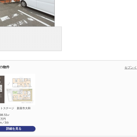
の物件
セブンイ
ストステージ 新座市大和
/98.53㎡
0
万円
0m／3分
詳細を見る