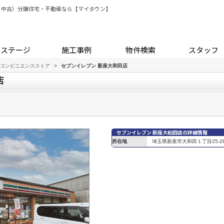
・中古）分譲住宅・不動産なら【マイタウン】
トステージ
施工事例
物件検索
スタッフ
コンビニエンスストア
>
セブンイレブン 新座大和田店
店
セブンイレブン 新座大和田店の詳細情報
所在地
埼玉県新座市大和田１丁目25-2