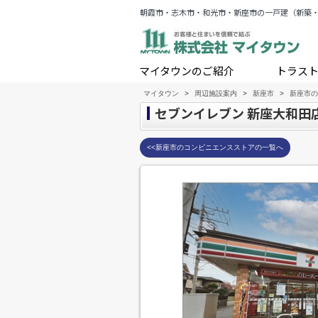
朝霞市・志木市・和光市・新座市の一戸建（新築
マイタウンのご紹介
トラス
マイタウン
>
周辺施設案内
>
新座市
>
新座市の
セブンイレブン 新座大和田
<<新座市のコンビニエンスストアの一覧へ