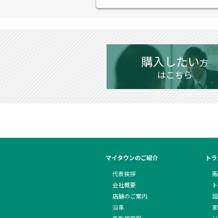
購入したい
方
はこちら
マイタウンのご紹介
トラ
代表挨拶
販
会社概要
ト
店舗のご案内
設
沿革
家