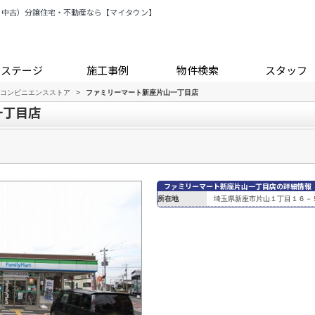
・中古）分譲住宅・不動産なら【マイタウン】
トステージ
施工事例
物件検索
スタッフ
コンビニエンスストア
>
ファミリーマート新座片山一丁目店
一丁目店
ファミリーマート新座片山一丁目店の詳細情報
所在地
埼玉県新座市片山１丁目１６－