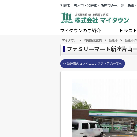
朝霞市・志木市・和光市・新座市の一戸建（新築
マイタウンのご紹介
トラス
マイタウン
>
周辺施設案内
>
新座市
>
新座市の
ファミリーマート新座片山
<<新座市のコンビニエンスストアの一覧へ