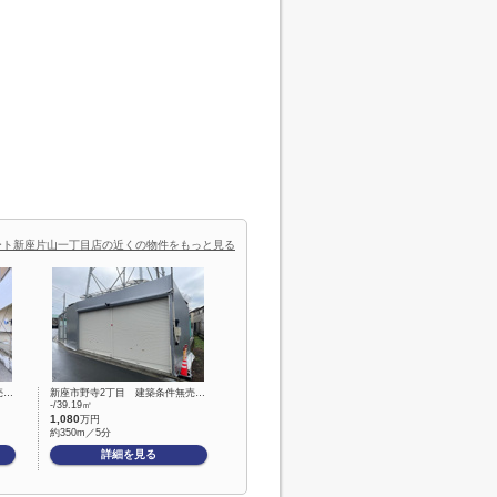
ート新座片山一丁目店の近くの物件をもっと見る
売…
新座市野寺2丁目 建築条件無売…
-/39.19㎡
1,080
万円
約350m／5分
詳細を見る