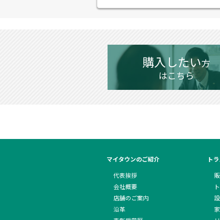
購入したい
方
はこちら
マイタウンのご紹介
トラ
代表挨拶
販
会社概要
ト
店舗のご案内
設
沿革
家