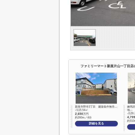
ファミリーマート新座片山一丁目店
新座市野寺3丁目 建築条件無売…
練馬
-/115.54㎡
地…
-/129
2,650
万円
4,79
約260m／4分
約51
詳細を見る