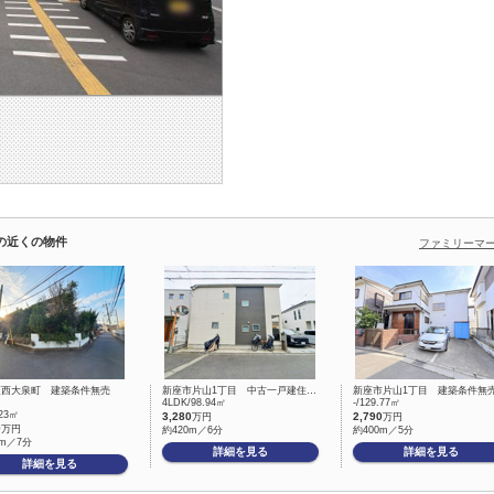
の近くの物件
ファミリーマ
区西大泉町 建築条件無売
新座市片山1丁目 中古一戸建住…
新座市片山1丁目 建築条件無
4LDK/98.94㎡
-/129.77㎡
.23㎡
3,280
2,790
万円
万円
9
万円
約420m／6分
約400m／5分
0m／7分
詳細を見る
詳細を見る
詳細を見る