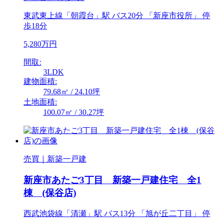
東武東上線「朝霞台」駅 バス20分 「新座市役所」 停
歩18分
5,280万円
間取:
3LDK
建物面積:
79.68㎡ / 24.10坪
土地面積:
100.07㎡ / 30.27坪
売買｜新築一戸建
新座市あたご3丁目 新築一戸建住宅 全1
棟 (保谷店)
西武池袋線「清瀬」駅 バス13分 「旭が丘二丁目」 停