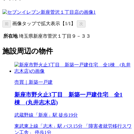
画像タップで拡大表示【
1
/1】
前
次
所在地
埼玉県新座市菅沢１丁目９－３３
施設周辺の物件
売買｜新築一戸建
新座市野火止3丁目 新築一戸建住宅 全1
棟 (丸井志木店)
武蔵野線「新座」駅 徒歩19分
東武東上線「志木」駅 バス15分 「障害者就労移行スワ
ン工舎」 停歩1分