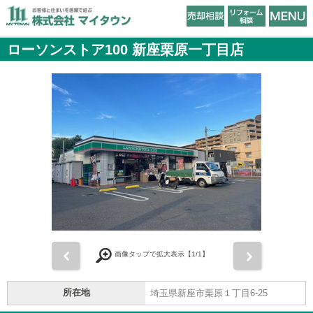
ローソンストア100 新座栗原一丁目店
前
次
画像タップで拡大表示【
1
/1】
所在地
埼玉県新座市栗原１丁目6-25