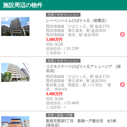
施設周辺の物件
売買｜中古マンション
レーベンハイムひばりヶ丘（朝霞店）
西武池袋線「ひばりヶ丘」駅 徒歩17分
西武池袋線「東久留米」駅 徒歩20分
西武池袋線「保谷」駅 徒歩36分
3,080万円
間取:
3LDK
建物面積:
- / 20.23坪
土地面積:
- / -
売買｜中古マンション
コスモステージひばりヶ丘アミュージア (保
谷店)
西武池袋線「ひばりヶ丘」駅 徒歩17分
西武池袋線「東久留米」駅 徒歩24分
東武東上線「朝霞台」駅 バス32分 「栗
原」 停歩4分
4,480万円
間取:
3LDK
建物面積:
- / 23.44坪
土地面積:
- / -
売買｜新築一戸建
新座市栗原5丁目 新築一戸建住宅 全1棟
(保谷店)