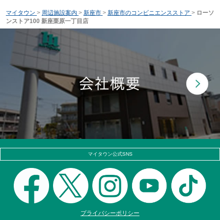
マイタウン
>
周辺施設案内
>
新座市
>
新座市のコンビニエンスストア
>
ローソ
ンストア100 新座栗原一丁目店
マイタウン公式SNS
プライバシーポリシー