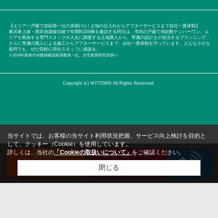
【エリア一戸建て供給第一位の実績(※)！土地の仕入れからアフターサービスまで自社一貫体制】
東武東上線・西武池袋線沿線で年間約200棟を建設する同社は、市内の戸建て供給数ナンバーワン。エ
リアを熟知する専門スタッフが入念に調査する土地購入から、専属の設計士が担当するプランニング、
さらに専属の職人による施工からアフターサービスまで、自社一貫体制を守っています。どんな小さな
疑問でも、ぜひ気軽に同社スタッフに相談を。
※2014年新座市内建築確認取得数第一位。住宅産業研究所調べ
Copyright (c) MYTOWN All Rights Reserved.
当サイトでは、お客様の当サイト利用状況把握、サービス向上検討を目的と
して、クッキー（Cookie）を使用しています。
詳しくは、当社の
「Cookieの取扱いについて」
をご確認ください。
資料請求
来店・見学予約
（無料）
（無料）
閉じる