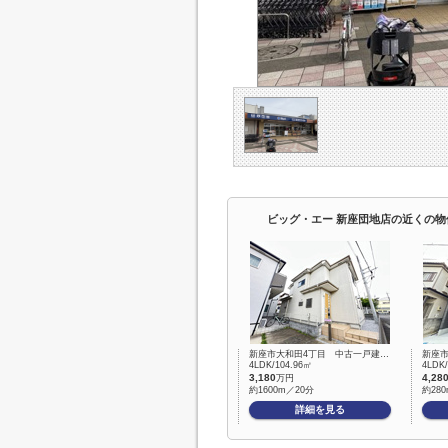
ビッグ・エー 新座団地店の近くの物
新座市大和田4丁目 中古一戸建…
新座
4LDK/104.96㎡
4LDK
3,180
4,28
万円
約1600m／20分
約28
詳細を見る