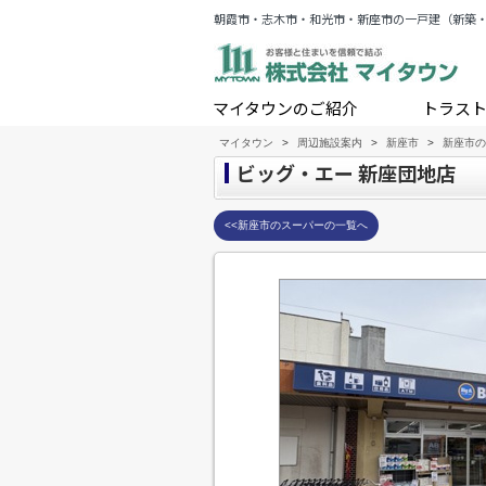
朝霞市・志木市・和光市・新座市の一戸建（新築
マイタウンのご紹介
トラス
マイタウン
>
周辺施設案内
>
新座市
>
新座市の
ビッグ・エー 新座団地店
<<新座市のスーパーの一覧へ