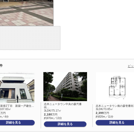
件
ビッ
志木ニュータウン中央の森弐番
市新座2丁目 新築一戸建住…
志木ニュータウン南の森壱番街
街…
/107.63㎡
3LDK/73.65㎡
3LDK/75.17㎡
0
2,399
万円
万円
2,180
万円
0m／4分
約820m／11分
約970m／13分
詳細を見る
詳細を見る
詳細を見る