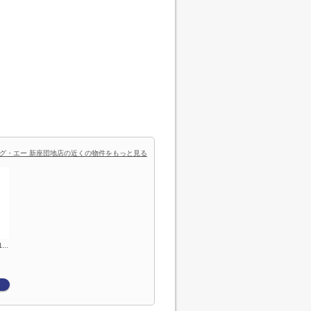
グ・エー 新座団地店の近くの物件をもっと見る
1…