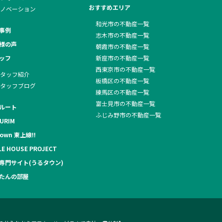
おすすめエリア
ノベーション
和光市の不動産一覧
事例
志木市の不動産一覧
様の声
朝霞市の不動産一覧
ッフ
新座市の不動産一覧
西東京市の不動産一覧
タッフ紹介
板橋区の不動産一覧
タッフブログ
練馬区の不動産一覧
富士見市の不動産一覧
ルート
ふじみ野市の不動産一覧
URIM
own 東上線!!
LE HOUSE PROJECT
専門サイト(うるタウン)
たんの部屋