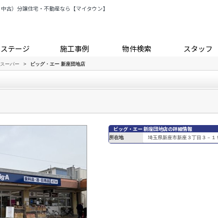
・中古）分譲住宅・不動産なら【マイタウン】
トステージ
施工事例
物件検索
スタッフ
スーパー
>
ビッグ・エー 新座団地店
ビッグ・エー 新座団地店の詳細情報
所在地
埼玉県新座市新座３丁目３－１