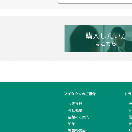
購入したい
方
はこちら
マイタウンのご紹介
トラ
代表挨拶
販
会社概要
ト
店舗のご案内
設
沿革
家
表彰受賞歴
リ