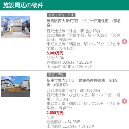
施設周辺の物件
売買｜中古一戸建
練馬区西大泉4丁目 中古一戸建住宅 (保谷
店)
西武池袋線「保谷」駅 徒歩26分
西武池袋線「大泉学園」駅 バス19分 「久保
新田」 停歩3分
東武東上線「朝霞台」駅 バス26分 「片山小
学校」 停歩18分
5,049万円
間取:
3LDK
建物面積:
83.63㎡ / 25.29坪
土地面積:
87.61㎡ / 26.50坪
売買｜売地
新座市野寺3丁目 建築条件無売地 全1区
画 (保谷店)
西武池袋線「保谷」駅 徒歩28分
西武池袋線「ひばりヶ丘」駅 バス11分 「道
場」 停歩8分
東武東上線「朝霞台」駅 バス26分 「片山小
学校」 停歩9分
2,650万円
間取:
-
建物面積:
- / 34.95坪
土地面積:
115.54㎡ / 34.95坪