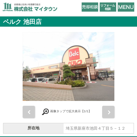
ベルク 池田店
前
次
画像タップで拡大表示【
1
/1】
所在地
埼玉県新座市池田４丁目５－１２