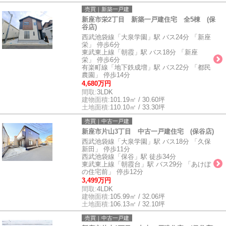
売買｜新築一戸建
新座市栄2丁目 新築一戸建住宅 全5棟 (保
谷店)
西武池袋線「大泉学園」駅 バス24分 「新座
栄」 停歩6分
東武東上線「朝霞」駅 バス18分 「新座
栄」 停歩6分
有楽町線「地下鉄成増」駅 バス22分 「都民
農園」 停歩14分
4,680万円
間取:
3LDK
建物面積:
101.19㎡ / 30.60坪
土地面積:
110.10㎡ / 33.30坪
売買｜中古一戸建
新座市片山3丁目 中古一戸建住宅 (保谷店)
西武池袋線「大泉学園」駅 バス18分 「久保
新田」 停歩11分
西武池袋線「保谷」駅 徒歩34分
東武東上線「朝霞台」駅 バス29分 「あけぼ
の住宅前」 停歩12分
3,499万円
間取:
4LDK
建物面積:
105.99㎡ / 32.06坪
土地面積:
106.13㎡ / 32.10坪
売買｜中古一戸建