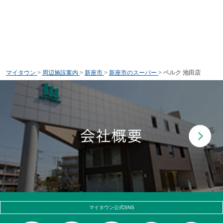
マイタウン
>
周辺施設案内
>
新座市
>
新座市のスーパー
>
ベルク 池田店
マイタウン公式SNS