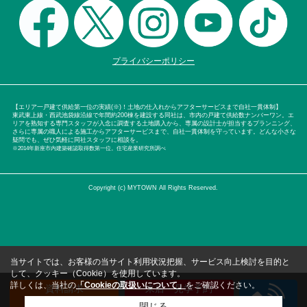
プライバシーポリシー
【エリア一戸建て供給第一位の実績(※)！土地の仕入れからアフターサービスまで自社一貫体制】
東武東上線・西武池袋線沿線で年間約200棟を建設する同社は、市内の戸建て供給数ナンバーワン。エ
リアを熟知する専門スタッフが入念に調査する土地購入から、専属の設計士が担当するプランニング、
さらに専属の職人による施工からアフターサービスまで、自社一貫体制を守っています。どんな小さな
疑問でも、ぜひ気軽に同社スタッフに相談を。
※2014年新座市内建築確認取得数第一位。住宅産業研究所調べ
Copyright (c) MYTOWN All Rights Reserved.
当サイトでは、お客様の当サイト利用状況把握、サービス向上検討を目的と
して、クッキー（Cookie）を使用しています。
詳しくは、当社の
「Cookieの取扱いについて」
をご確認ください。
資料請求
来店・見学予約
（無料）
（無料）
閉じる