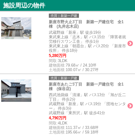
施設周辺の物件
売買｜新築一戸建
新座市野火止3丁目 新築一戸建住宅 全1
棟 (丸井志木店)
武蔵野線「新座」駅 徒歩19分
東武東上線「志木」駅 バス15分 「障害者就
労移行スワン工舎」 停歩1分
東武東上線「朝霞台」駅 バス20分 「新座市
役所」 停歩18分
5,280万円
間取:
3LDK
建物面積:
79.68㎡ / 24.10坪
土地面積:
100.07㎡ / 30.27坪
売買｜新築一戸建
新座市あたご3丁目 新築一戸建住宅 全1
棟 (保谷店)
西武池袋線「清瀬」駅 バス13分 「旭が丘二
丁目」 停歩2分
武蔵野線「新座」駅 バス19分 「団地センタ
ー」 停歩3分
武蔵野線「東所沢」駅 徒歩41分
4,790万円
間取:
4LDK
建物面積:
111.37㎡ / 33.68坪
土地面積:
195.66㎡ / 59.18坪