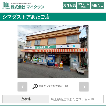
シマダストアあたご店
前
次
画像タップで拡大表示【
1
/1】
所在地
埼玉県新座市あたご３丁目7-10