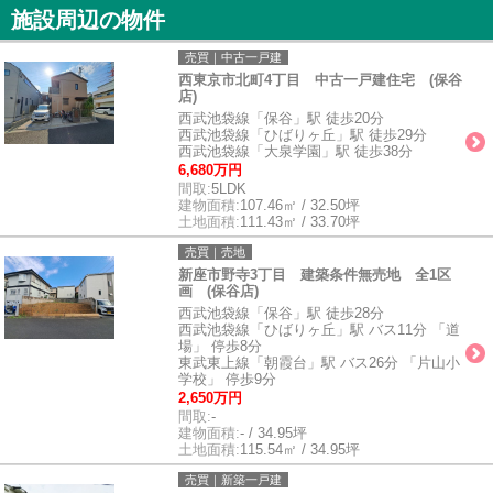
施設周辺の物件
売買｜中古一戸建
西東京市北町4丁目 中古一戸建住宅 (保谷
店)
西武池袋線「保谷」駅 徒歩20分
西武池袋線「ひばりヶ丘」駅 徒歩29分
西武池袋線「大泉学園」駅 徒歩38分
6,680万円
間取:
5LDK
建物面積:
107.46㎡ / 32.50坪
土地面積:
111.43㎡ / 33.70坪
売買｜売地
新座市野寺3丁目 建築条件無売地 全1区
画 (保谷店)
西武池袋線「保谷」駅 徒歩28分
西武池袋線「ひばりヶ丘」駅 バス11分 「道
場」 停歩8分
東武東上線「朝霞台」駅 バス26分 「片山小
学校」 停歩9分
2,650万円
間取:
-
建物面積:
- / 34.95坪
土地面積:
115.54㎡ / 34.95坪
売買｜新築一戸建