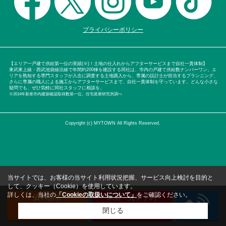
プライバシーポリシー
【エリア一戸建て供給第一位の実績(※)！土地の仕入れからアフターサービスまで自社一貫体制】
東武東上線・西武池袋線沿線で年間約200棟を建設する同社は、市内の戸建て供給数ナンバーワン。エ
リアを熟知する専門スタッフが入念に調査する土地購入から、専属の設計士が担当するプランニング、
さらに専属の職人による施工からアフターサービスまで、自社一貫体制を守っています。どんな小さな
疑問でも、ぜひ気軽に同社スタッフに相談を。
※2014年新座市内建築確認取得数第一位。住宅産業研究所調べ
Copyright (c) MYTOWN All Rights Reserved.
当サイトでは、お客様の当サイト利用状況把握、サービス向上検討を目的と
して、クッキー（Cookie）を使用しています。
詳しくは、当社の
「Cookieの取扱いについて」
をご確認ください。
資料請求
来店・見学予約
（無料）
（無料）
閉じる