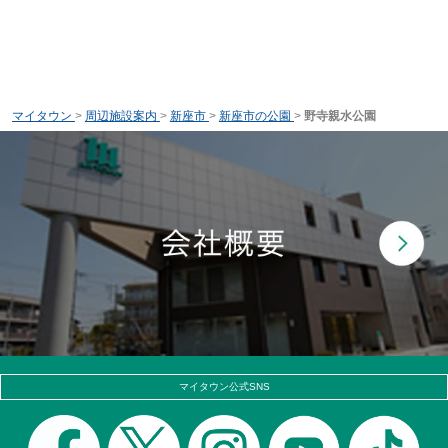
マイタウン
>
周辺施設案内
>
新座市
>
新座市の公園
>
野寺親水公園
マイタウン公式SNS