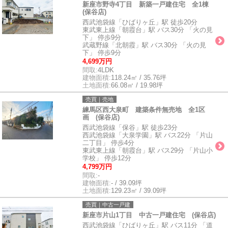
新座市野寺4丁目 新築一戸建住宅 全1棟
(保谷店)
西武池袋線「ひばりヶ丘」駅 徒歩20分
東武東上線「朝霞台」駅 バス30分 「火の見
下」 停歩9分
武蔵野線「北朝霞」駅 バス30分 「火の見
下」 停歩9分
4,699万円
間取:
4LDK
建物面積:
118.24㎡ / 35.76坪
土地面積:
66.08㎡ / 19.98坪
売買｜売地
練馬区西大泉町 建築条件無売地 全1区
画 (保谷店)
西武池袋線「保谷」駅 徒歩23分
西武池袋線「大泉学園」駅 バス22分 「片山
二丁目」 停歩4分
東武東上線「朝霞台」駅 バス29分 「片山小
学校」 停歩12分
4,799万円
間取:
-
建物面積:
- / 39.09坪
土地面積:
129.23㎡ / 39.09坪
売買｜中古一戸建
新座市片山1丁目 中古一戸建住宅 (保谷店)
西武池袋線「ひばりヶ丘」駅 バス11分 「道