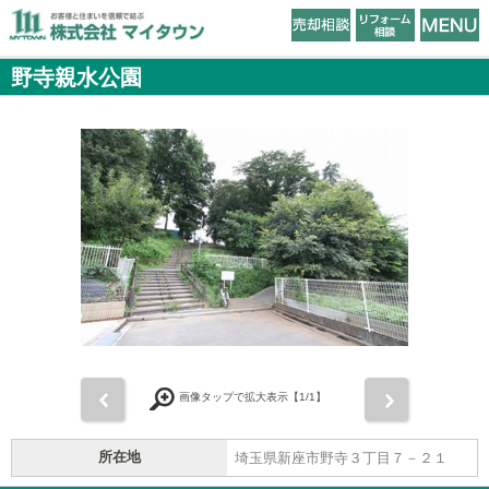
野寺親水公園
前
次
画像タップで拡大表示【
1
/1】
所在地
埼玉県新座市野寺３丁目７－２１