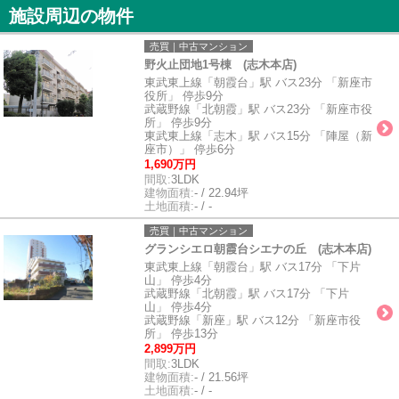
施設周辺の物件
売買｜中古マンション
野火止団地1号棟 (志木本店)
東武東上線「朝霞台」駅 バス23分 「新座市
役所」 停歩9分
武蔵野線「北朝霞」駅 バス23分 「新座市役
所」 停歩9分
東武東上線「志木」駅 バス15分 「陣屋（新
座市）」 停歩6分
1,690万円
間取:
3LDK
建物面積:
- / 22.94坪
土地面積:
- / -
売買｜中古マンション
グランシエロ朝霞台シエナの丘 (志木本店)
東武東上線「朝霞台」駅 バス17分 「下片
山」 停歩4分
武蔵野線「北朝霞」駅 バス17分 「下片
山」 停歩4分
武蔵野線「新座」駅 バス12分 「新座市役
所」 停歩13分
2,899万円
間取:
3LDK
建物面積:
- / 21.56坪
土地面積:
- / -