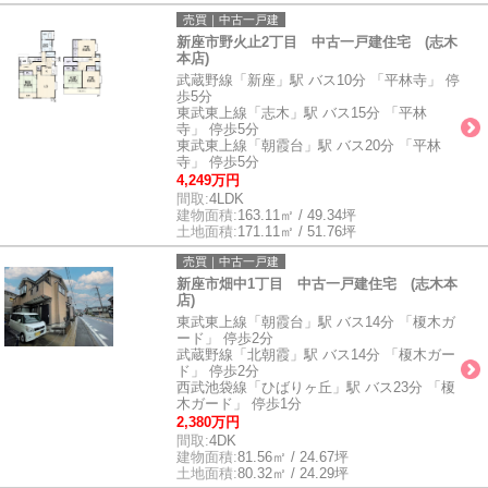
売買｜中古一戸建
新座市野火止2丁目 中古一戸建住宅 (志木
本店)
武蔵野線「新座」駅 バス10分 「平林寺」 停
歩5分
東武東上線「志木」駅 バス15分 「平林
寺」 停歩5分
東武東上線「朝霞台」駅 バス20分 「平林
寺」 停歩5分
4,249万円
間取:
4LDK
建物面積:
163.11㎡ / 49.34坪
土地面積:
171.11㎡ / 51.76坪
売買｜中古一戸建
新座市畑中1丁目 中古一戸建住宅 (志木本
店)
東武東上線「朝霞台」駅 バス14分 「榎木ガ
ード」 停歩2分
武蔵野線「北朝霞」駅 バス14分 「榎木ガー
ド」 停歩2分
西武池袋線「ひばりヶ丘」駅 バス23分 「榎
木ガード」 停歩1分
2,380万円
間取:
4DK
建物面積:
81.56㎡ / 24.67坪
土地面積:
80.32㎡ / 24.29坪