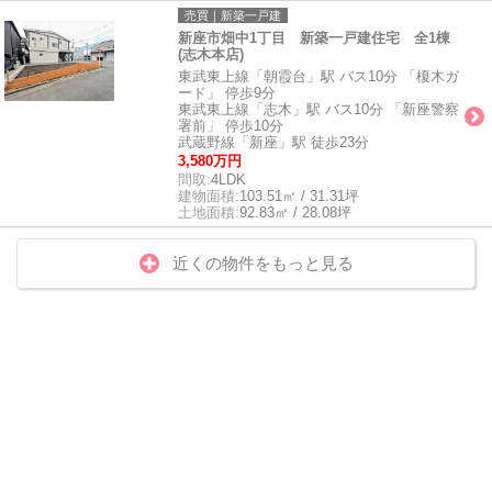
売買｜新築一戸建
新座市畑中1丁目 新築一戸建住宅 全1棟
(志木本店)
東武東上線「朝霞台」駅 バス10分 「榎木ガ
ード」 停歩9分
東武東上線「志木」駅 バス10分 「新座警察
署前」 停歩10分
武蔵野線「新座」駅 徒歩23分
3,580万円
間取:
4LDK
建物面積:
103.51㎡ / 31.31坪
土地面積:
92.83㎡ / 28.08坪
近くの物件をもっと見る