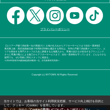
プライバシーポリシー
【エリア一戸建て供給第一位の実績(※)！土地の仕入れからアフターサービスまで自社一貫体制】
東武東上線・西武池袋線沿線で年間約200棟を建設する同社は、市内の戸建て供給数ナンバーワン。エ
リアを熟知する専門スタッフが入念に調査する土地購入から、専属の設計士が担当するプランニング、
さらに専属の職人による施工からアフターサービスまで、自社一貫体制を守っています。どんな小さな
疑問でも、ぜひ気軽に同社スタッフに相談を。
※2014年新座市内建築確認取得数第一位。住宅産業研究所調べ
Copyright (c) MYTOWN All Rights Reserved.
当サイトでは、お客様の当サイト利用状況把握、サービス向上検討を目的と
して、クッキー（Cookie）を使用しています。
詳しくは、当社の
「Cookieの取扱いについて」
をご確認ください。