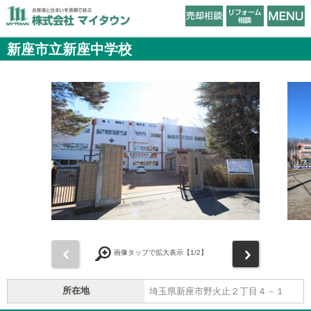
新座市立新座中学校
前
次
画像タップで拡大表示【
1
/2】
所在地
埼玉県新座市野火止２丁目４－１