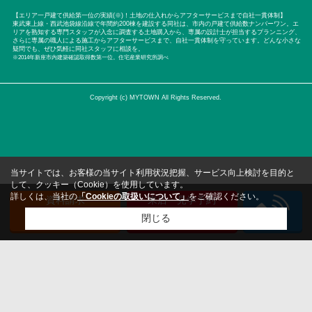
【エリア一戸建て供給第一位の実績(※)！土地の仕入れからアフターサービスまで自社一貫体制】
東武東上線・西武池袋線沿線で年間約200棟を建設する同社は、市内の戸建て供給数ナンバーワン。エ
リアを熟知する専門スタッフが入念に調査する土地購入から、専属の設計士が担当するプランニング、
さらに専属の職人による施工からアフターサービスまで、自社一貫体制を守っています。どんな小さな
疑問でも、ぜひ気軽に同社スタッフに相談を。
※2014年新座市内建築確認取得数第一位。住宅産業研究所調べ
Copyright (c) MYTOWN All Rights Reserved.
当サイトでは、お客様の当サイト利用状況把握、サービス向上検討を目的と
して、クッキー（Cookie）を使用しています。
詳しくは、当社の
「Cookieの取扱いについて」
をご確認ください。
資料請求
来店・見学予約
（無料）
（無料）
閉じる
検討リスト追加
お問い合わせ