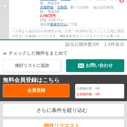
前」 停歩3分
武蔵野線
「
北朝霞
」駅 バス20分 「あけぼの住宅
前」 停歩3分
2,790万円
間取:
-/129.77㎡
埼玉県
新座市
片山
１丁目
バス停より徒歩3分の利便性の良い立地！ 約39坪の広々とした土地に理想
の住まいを建築いただけます。 ■建築条件なくハウスメーカーを選べる ■
バス便充実し各方面へ好アクセス ■小学校...
該当公開件数
3
件
1-3
件表示
チェックした物件をまとめて
検討リストに追加
お問い合わせ
無料会員登録はこちら
公開物件数：
0
件
会員登録
会員物件数：
0
件
さらに条件を絞り込む
物件リクエスト