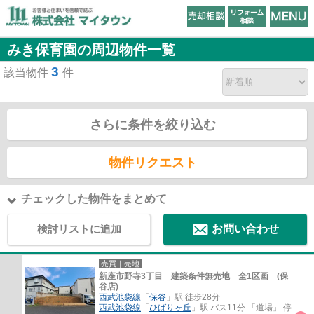
みき保育園の周辺物件一覧
3
該当物件
件
さらに条件を絞り込む
物件リクエスト
チェックした物件をまとめて
検討リストに追加
お問い合わせ
売買｜売地
新座市野寺3丁目 建築条件無売地 全1区画 (保
谷店)
西武池袋線
「
保谷
」駅 徒歩28分
西武池袋線
「
ひばりヶ丘
」駅 バス11分 「道場」 停