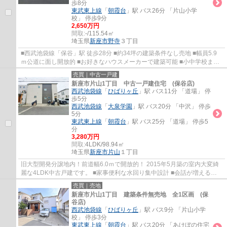
歩8分
東武東上線
「
朝霞台
」駅 バス26分 「片山小学
校」 停歩9分
2,650万円
間取:
-/115.54㎡
埼玉県
新座市
野寺
３丁目
■西武池袋線「保谷」駅 徒歩28分 ■約34坪の建築条件なし売地 ■幅員5.9
ｍ公道に面し開放的 ■お好きなハウスメーカーで建築可能 ■小中学校まで
徒歩10分以内
売買｜中古一戸建
新座市片山1丁目 中古一戸建住宅 (保谷店)
西武池袋線
「
ひばりヶ丘
」駅 バス11分 「道場」 停
歩5分
西武池袋線
「
大泉学園
」駅 バス20分 「中沢」 停歩
5分
東武東上線
「
朝霞台
」駅 バス25分 「道場」 停歩5
分
3,280万円
間取:
4LDK/98.94㎡
埼玉県
新座市
片山
１丁目
旧大型開発分譲地内！前道幅6.0ｍで開放的！ 2015年5月築の室内大変綺
麗な4LDK中古戸建です。 ■家事便利な水回り集中設計 ■会話が増えるリ
ビングイン階段 ■ウォークインクローゼット ...
売買｜売地
新座市片山1丁目 建築条件無売地 全1区画 (保
谷店)
西武池袋線
「
ひばりヶ丘
」駅 バス9分 「片山小学
校」 停歩3分
東武東上線
「
朝霞台
」駅 バス20分 「あけぼの住宅