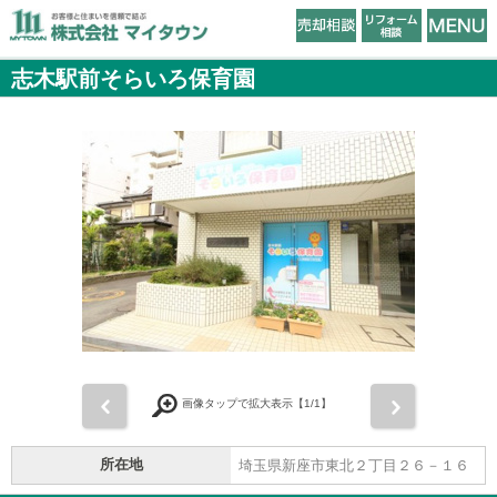
志木駅前そらいろ保育園
前
次
画像タップで拡大表示【
1
/1】
所在地
埼玉県新座市東北２丁目２６－１６