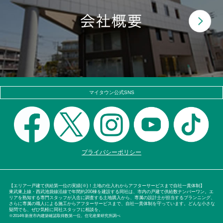
マイタウン公式SNS
プライバシーポリシー
【エリア一戸建て供給第一位の実績(※)！土地の仕入れからアフターサービスまで自社一貫体制】
東武東上線・西武池袋線沿線で年間約200棟を建設する同社は、市内の戸建て供給数ナンバーワン。エ
リアを熟知する専門スタッフが入念に調査する土地購入から、専属の設計士が担当するプランニング、
さらに専属の職人による施工からアフターサービスまで、自社一貫体制を守っています。どんな小さな
疑問でも、ぜひ気軽に同社スタッフに相談を。
※2014年新座市内建築確認取得数第一位。住宅産業研究所調べ