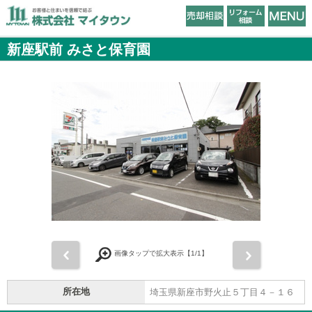
新座駅前 みさと保育園
前
次
画像タップで拡大表示【
1
/1】
所在地
埼玉県新座市野火止５丁目４－１６