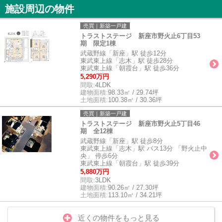
施設周辺の物件
売買｜新築一戸建
トラストステージ 新座市野火止6丁目53
期 限定1棟
武蔵野線「新座」駅 徒歩12分
東武東上線「志木」駅 徒歩28分
東武東上線「朝霞台」駅 徒歩36分
5,290万円
間取:
4LDK
建物面積:
98.33㎡ / 29.74坪
土地面積:
100.38㎡ / 30.36坪
売買｜新築一戸建
トラストステージ 新座市野火止5丁目46
期 全12棟
武蔵野線「新座」駅 徒歩8分
東武東上線「志木」駅 バス13分 「野火止中
央」 停歩6分
東武東上線「朝霞台」駅 徒歩39分
5,880万円
間取:
3LDK
建物面積:
90.26㎡ / 27.30坪
土地面積:
113.10㎡ / 34.21坪
近くの物件をもっと見る