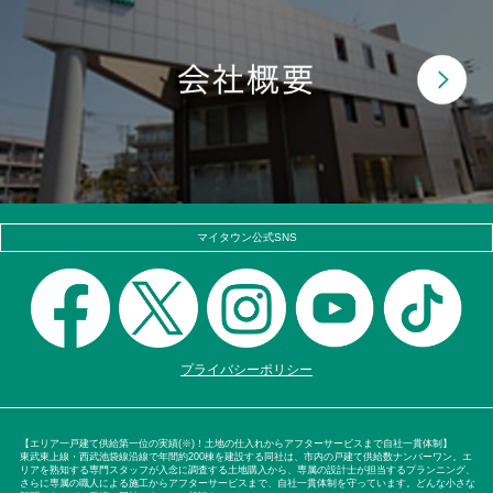
マイタウン公式SNS
プライバシーポリシー
【エリア一戸建て供給第一位の実績(※)！土地の仕入れからアフターサービスまで自社一貫体制】
東武東上線・西武池袋線沿線で年間約200棟を建設する同社は、市内の戸建て供給数ナンバーワン。エ
リアを熟知する専門スタッフが入念に調査する土地購入から、専属の設計士が担当するプランニング、
さらに専属の職人による施工からアフターサービスまで、自社一貫体制を守っています。どんな小さな