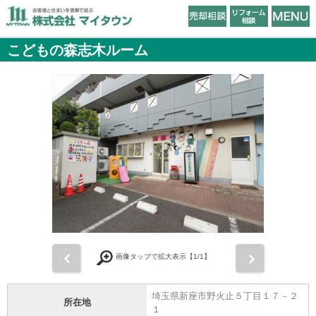
こどもの森志木ルーム
前
次
画像タップで拡大表示【
1
/1】
埼玉県新座市野火止５丁目１７－２
所在地
１