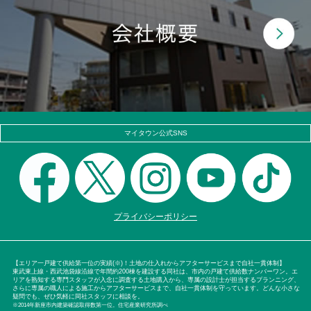
マイタウン公式SNS
プライバシーポリシー
【エリア一戸建て供給第一位の実績(※)！土地の仕入れからアフターサービスまで自社一貫体制】
東武東上線・西武池袋線沿線で年間約200棟を建設する同社は、市内の戸建て供給数ナンバーワン。エ
リアを熟知する専門スタッフが入念に調査する土地購入から、専属の設計士が担当するプランニング、
さらに専属の職人による施工からアフターサービスまで、自社一貫体制を守っています。どんな小さな
疑問でも、ぜひ気軽に同社スタッフに相談を。
※2014年新座市内建築確認取得数第一位。住宅産業研究所調べ