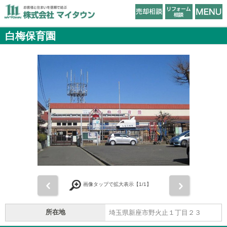
白梅保育園
前
次
画像タップで拡大表示【
1
/1】
所在地
埼玉県新座市野火止１丁目２３