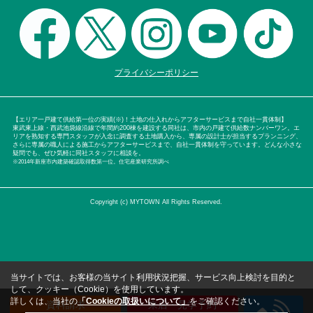
プライバシーポリシー
【エリア一戸建て供給第一位の実績(※)！土地の仕入れからアフターサービスまで自社一貫体制】
東武東上線・西武池袋線沿線で年間約200棟を建設する同社は、市内の戸建て供給数ナンバーワン。エ
リアを熟知する専門スタッフが入念に調査する土地購入から、専属の設計士が担当するプランニング、
さらに専属の職人による施工からアフターサービスまで、自社一貫体制を守っています。どんな小さな
疑問でも、ぜひ気軽に同社スタッフに相談を。
※2014年新座市内建築確認取得数第一位。住宅産業研究所調べ
Copyright (c) MYTOWN All Rights Reserved.
当サイトでは、お客様の当サイト利用状況把握、サービス向上検討を目的と
して、クッキー（Cookie）を使用しています。
詳しくは、当社の
「Cookieの取扱いについて」
をご確認ください。
資料請求
来店・見学予約