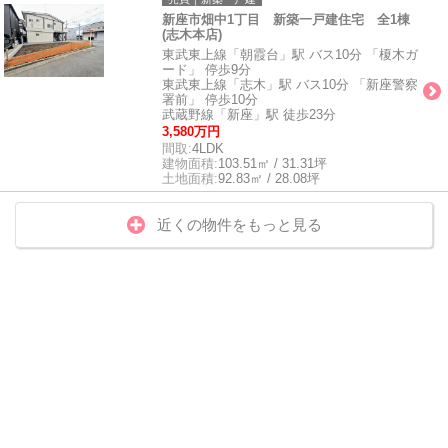
新座市畑中1丁目 新築一戸建住宅 全1棟
(志木本店)
東武東上線「朝霞台」駅 バス10分 「榎木ガ
ード」 停歩9分
東武東上線「志木」駅 バス10分 「新座警察
署前」 停歩10分
武蔵野線「新座」駅 徒歩23分
3,580万円
間取:
4LDK
建物面積:
103.51㎡ / 31.31坪
土地面積:
92.83㎡ / 28.08坪
近くの物件をもっと見る