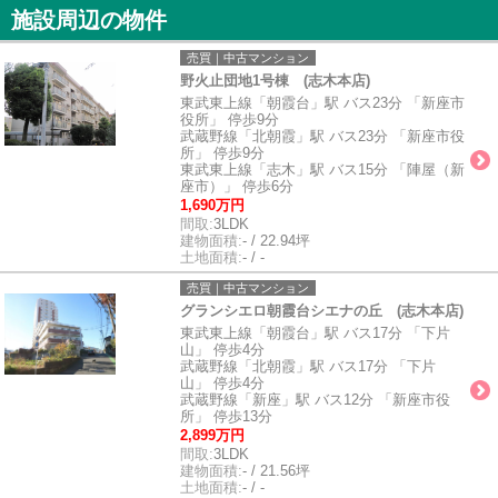
施設周辺の物件
売買｜中古マンション
野火止団地1号棟 (志木本店)
東武東上線「朝霞台」駅 バス23分 「新座市
役所」 停歩9分
武蔵野線「北朝霞」駅 バス23分 「新座市役
所」 停歩9分
東武東上線「志木」駅 バス15分 「陣屋（新
座市）」 停歩6分
1,690万円
間取:
3LDK
建物面積:
- / 22.94坪
土地面積:
- / -
売買｜中古マンション
グランシエロ朝霞台シエナの丘 (志木本店)
東武東上線「朝霞台」駅 バス17分 「下片
山」 停歩4分
武蔵野線「北朝霞」駅 バス17分 「下片
山」 停歩4分
武蔵野線「新座」駅 バス12分 「新座市役
所」 停歩13分
2,899万円
間取:
3LDK
建物面積:
- / 21.56坪
土地面積:
- / -