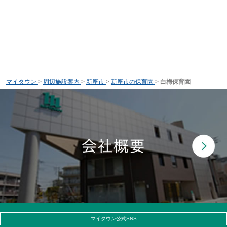
マイタウン
>
周辺施設案内
>
新座市
>
新座市の保育園
>
白梅保育園
マイタウン公式SNS