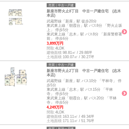
売買｜中古一戸建
新座市野火止8丁目 中古一戸建住宅 (志木
本店)
武蔵野線「新座」駅 徒歩20分
東武東上線「朝霞台」駅 バス8分 「野火止坂
上」 停歩5分
東武東上線「志木」駅 バス8分 「新座警察署
前」 停歩6分
3,899万円
間取:
4LDK
建物面積:
98.81㎡ / 29.88坪
土地面積:
100.07㎡ / 30.27坪
売買｜中古一戸建
新座市野火止2丁目 中古一戸建住宅 (志木
本店)
武蔵野線「新座」駅 バス10分 「平林寺」 停
歩5分
東武東上線「志木」駅 バス15分 「平林
寺」 停歩5分
東武東上線「朝霞台」駅 バス20分 「平林
寺」 停歩5分
4,249万円
間取:
4LDK
建物面積:
163.11㎡ / 49.34坪
土地面積:
171.11㎡ / 51.76坪
売買｜新築一戸建