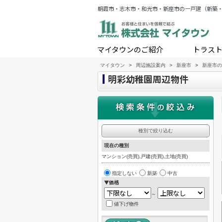
朝霞市・志木市・和光市・新座市の一戸建（新築
マイタウンのご紹介
トラス
マイタウン
>
周辺施設案内
>
新座市
>
新座市の
明彩幼稚園周辺物件
種別で絞り込む
現在の種別
マンション(売買),戸建(売買),土地(売買)
指定しない
新築
中古
▼価格
～
値下げ物件