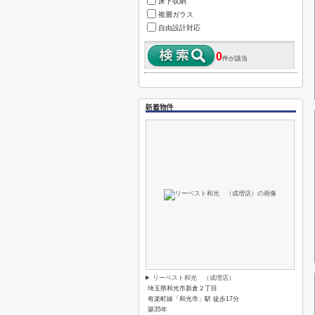
床下収納
複層ガラス
自由設計対応
0
件が該当
新着物件
リーベスト和光 （成増店）
埼玉県和光市新倉２丁目
有楽町線「和光市」駅 徒歩17分
築35年