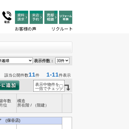
お客様の声
リクルート
表示件数：
11
1-11
該当公開件数
件
件表示
表示中物件を
一括でチェック
築年数
構造
方位
所在階 / （階建）
 (保谷店)