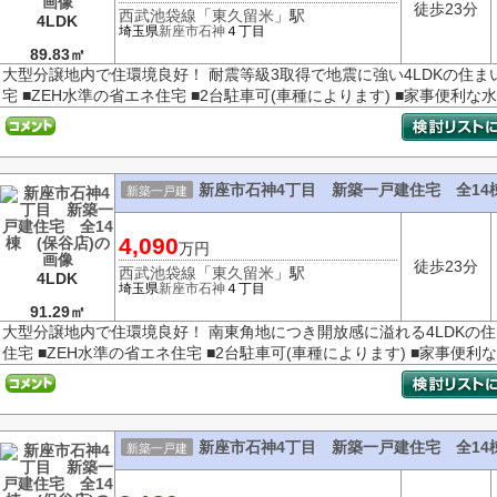
徒歩23分
西武池袋線
「
東久留米
」駅
4LDK
埼玉県
新座市
石神
４丁目
89.83㎡
大型分譲地内で住環境良好！ 耐震等級3取得で地震に強い4LDKの住ま
宅 ■ZEH水準の省エネ住宅 ■2台駐車可(車種によります) ■家事便利な水回
新座市石神4丁目 新築一戸建住宅 全14棟
新築一戸建
4,090
万円
徒歩23分
西武池袋線
「
東久留米
」駅
4LDK
埼玉県
新座市
石神
４丁目
91.29㎡
大型分譲地内で住環境良好！ 南東角地につき開放感に溢れる4LDKの住
住宅 ■ZEH水準の省エネ住宅 ■2台駐車可(車種によります) ■家事便利な
新座市石神4丁目 新築一戸建住宅 全14棟
新築一戸建