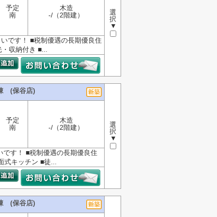
予定
木造
選
南
-/（2階建）
択
▼
まいです！ ■税制優遇の長期優良住
収納付き ■...
 (保谷店)
予定
木造
選
南
-/（2階建）
択
▼
いです！ ■税制優遇の長期優良住
式キッチン ■徒...
 (保谷店)