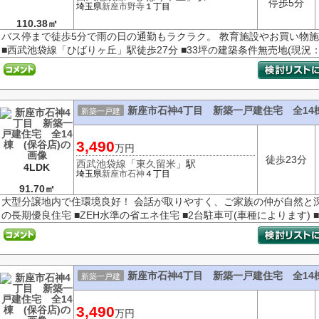
停歩5分
埼玉県
新座市
野寺
１丁目
110.38㎡
バス停まで徒歩5分で雨の日の通勤もラクラク。 教育施設やお買い物
■西武池袋線「ひばりヶ丘」駅徒歩27分 ■33坪の建築条件無売地(現況：古
新座市石神4丁目 新築一戸建住宅 全14棟
新築一戸建
3,490
万円
徒歩23分
西武池袋線
「
東久留米
」駅
4LDK
埼玉県
新座市
石神
４丁目
91.70㎡
大型分譲地内で住環境良好！ 会話が取りやすく、ご家族の仲が自然と深ま
の長期優良住宅 ■ZEH水準の省エネ住宅 ■2台駐車可(車種によります) ■
新座市石神4丁目 新築一戸建住宅 全14棟
新築一戸建
3,490
万円