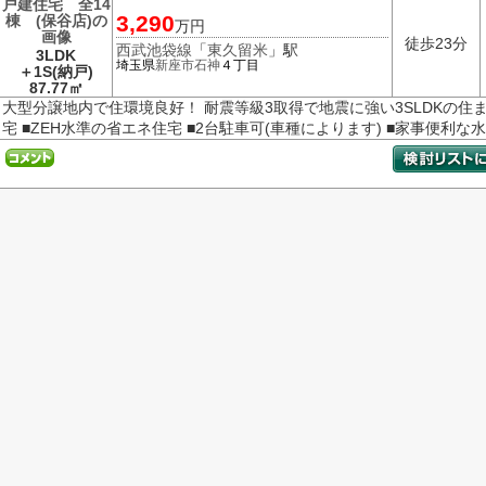
3,290
万円
徒歩23分
西武池袋線
「
東久留米
」駅
3LDK
埼玉県
新座市
石神
４丁目
＋1S(納戸)
87.77㎡
大型分譲地内で住環境良好！ 耐震等級3取得で地震に強い3SLDKの住
宅 ■ZEH水準の省エネ住宅 ■2台駐車可(車種によります) ■家事便利な水回