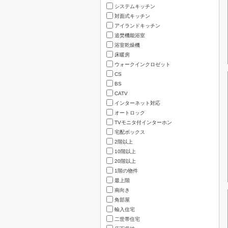
システムキッチン
対面式キッチン
アイランドキッチン
追焚機能浴室
浴室乾燥機
床暖房
ウォークインクロゼット
CS
BS
CATV
インターネット対応
オートロック
TVモニタ付インターホン
宅配ボックス
2階以上
10階以上
20階以上
1階の物件
最上階
南向き
角部屋
輸入住宅
二世帯住宅