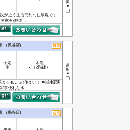
択
▼
施設が近く生活便利な住環境です！
家有/解体...
 (保谷店)
予定
木造
選
南
-/（2階建）
択
▼
る4LDKの住まい！ ■税制優遇
家事便利な水...
 (保谷店)