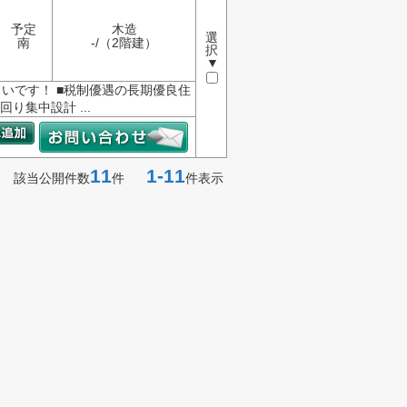
予定
木造
選
南
-/（2階建）
択
▼
まいです！ ■税制優遇の長期優良住
り集中設計 ...
11
1-11
該当公開件数
件
件表示