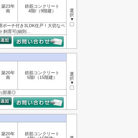
築23年
鉄筋コンクリート
選
南
4階/（9階建）
択
▼
用ポーチ付き3LDK住戸！大切なペ
飼育可(細則...
築20年
鉄筋コンクリート
選
南
5階/（15階建）
択
▼
お部屋◎
築20年
鉄筋コンクリート