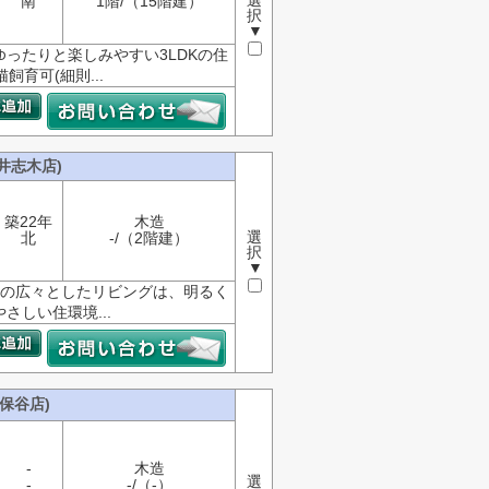
選
南
1階/（15階建）
択
▼
ったりと楽しみやすい3LDKの住
飼育可(細則...
井志木店)
築22年
木造
選
北
-/（2階建）
択
▼
0帖の広々としたリビングは、明るく
しい住環境...
保谷店)
-
木造
選
-
-/（-）