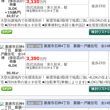
3,130
万円
徒歩23分
西武池袋線
「
東久留米
」駅
3LDK
埼玉県
新座市
石神
４丁目
＋1S(納戸)
84.87㎡
大型分譲地内で住環境良好！ 耐震等級3取得で地震に強い3SLDKの住
宅 ■ZEH水準の省エネ住宅 ■家事便利な水回り集中設計 ■全居室2面採光・
新座市石神4丁目 新築一戸建住宅 全14棟
新築一戸建
3,390
万円
徒歩23分
西武池袋線
「
東久留米
」駅
4LDK
埼玉県
新座市
石神
４丁目
90.46㎡
大型分譲地内で住環境良好！ 耐震等級3取得で地震に強い4LDKの住ま
宅 ■ZEH水準の省エネ住宅 ■2台駐車可(車種によります) ■LDK17帖+対面
新座市石神4丁目 新築一戸建住宅 全14棟
新築一戸建