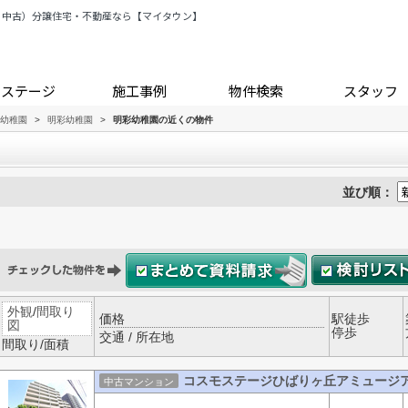
・中古）分譲住宅・不動産なら【マイタウン】
トステージ
施工事例
物件検索
スタッフ
幼稚園
>
明彩幼稚園
>
明彩幼稚園の近くの物件
並び順：
外観
/
間取り
価格
駅徒歩
図
停歩
交通 / 所在地
間取り/面積
コスモステージひばりヶ丘アミュージア
中古マンション