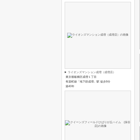
ライオンズマンション成増（成増店）
東京都板橋区成増１丁目
有楽町線「地下鉄成増」駅 徒歩9分
築40年