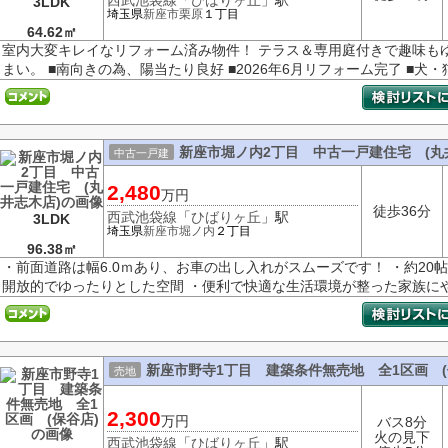
西武池袋線
「
ひばりヶ丘
」駅
3LDK
埼玉県
新座市
栗原
１丁目
64.62㎡
室内大変キレイなリフォーム済み物件！ テラス＆専用庭付きで趣味もゆ
まい。 ■南向きの為、陽当たり良好 ■2026年6月リフォーム完了 ■犬・猫
新座市堀ノ内2丁目 中古一戸建住宅 (丸
中古一戸建
2,480
万円
徒歩36分
西武池袋線
「
ひばりヶ丘
」駅
3LDK
埼玉県
新座市
堀ノ内
２丁目
96.38㎡
・前面道路は幅6.0ｍあり、お車の出し入れがスムーズです！ ・約2
開放的でゆったりとした空間 ・便利で快適な生活環境が整った家族にやさ
新座市野寺1丁目 建築条件無売地 全1区画 (
売地
2,300
万円
バス8分
火の見下
西武池袋線
「
ひばりヶ丘
」駅