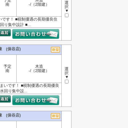
予定
木造
選
南
-/（2階建）
択
▼
いです！ ■税制優遇の長期優良住
り集中設計 ■...
 (保谷店)
予定
木造
選
南
-/（2階建）
択
▼
まいです！ ■税制優遇の長期優良
水回り集中設...
 (保谷店)