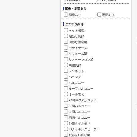
画像・動画あり
画像あり
動画あり
こだわり条件
ペット相談
陽当り良好
閑静な住宅地
デザイナーズ
リフォーム済
リノベーション済
眺望良好
メゾネット
ベランダ
バルコニー
ルーフバルコニー
オール電化
24時間換気システム
２面バルコニー
３面バルコニー
両面バルコニー
外観タイル張り
IHクッキングヒーター
食器洗い乾燥機