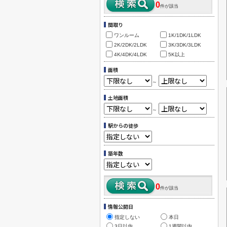
0
件が該当
間取り
ワンルーム
1K/1DK/1LDK
2K/2DK/2LDK
3K/3DK/3LDK
4K/4DK/4LDK
5K以上
面積
～
土地面積
～
駅からの徒歩
築年数
0
件が該当
情報公開日
指定しない
本日
3日以内
1週間以内