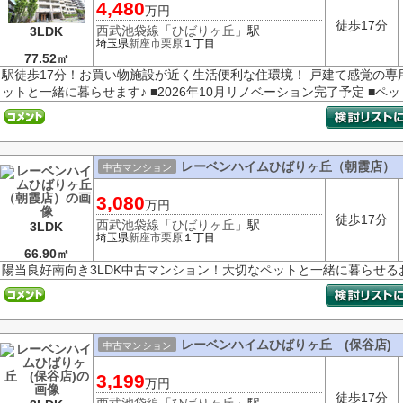
4,480
万円
徒歩17分
西武池袋線
「
ひばりヶ丘
」駅
3LDK
埼玉県
新座市
栗原
１丁目
77.52㎡
駅徒歩17分！お買い物施設が近く生活便利な住環境！ 戸建て感覚の専
ットと一緒に暮らせます♪ ■2026年10月リノベーション完了予定 ■ペット
レーベンハイムひばりヶ丘（朝霞店）
中古マンション
3,080
万円
徒歩17分
西武池袋線
「
ひばりヶ丘
」駅
3LDK
埼玉県
新座市
栗原
１丁目
66.90㎡
陽当良好南向き3LDK中古マンション！大切なペットと一緒に暮らせる
レーベンハイムひばりヶ丘 (保谷店)
中古マンション
3,199
万円
徒歩17分