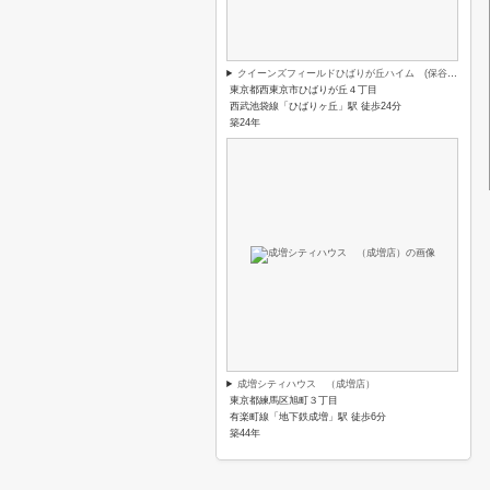
クイーンズフィールドひばりが丘ハイム (保谷店)
東京都西東京市ひばりが丘４丁目
西武池袋線「ひばりヶ丘」駅 徒歩24分
築24年
成増シティハウス （成増店）
東京都練馬区旭町３丁目
有楽町線「地下鉄成増」駅 徒歩6分
築44年