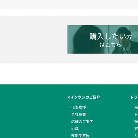
購入したい
方
はこちら
マイタウンのご紹介
トラ
代表挨拶
販
会社概要
ト
店舗のご案内
設
沿革
家
表彰受賞歴
リ